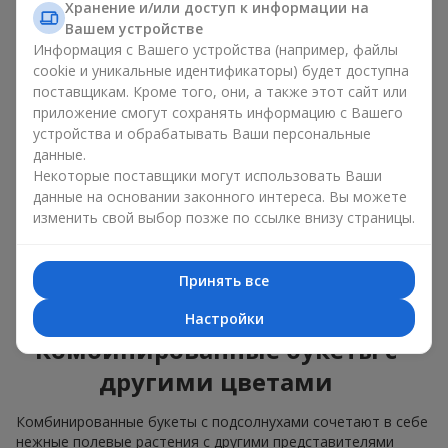
изящные сочетания с классическими розами;
Хранение и/или доступ к информации на
яркие букеты с побегами нежной зелени.
Вашем устройстве
Информация с Вашего устройства (например, файлы
Единственный нюанс: подсолнухи — сезонные цветы,
cookie и уникальные идентификаторы) будет доступна
доступные для продажи только в период цветения.
поставщикам. Кроме того, они, а также этот сайт или
приложение смогут сохранять информацию с Вашего
Классический букет с
устройства и обрабатывать Ваши персональные
подсолнухами
данные.
Некоторые поставщики могут использовать Ваши
данные на основании законного интереса. Вы можете
Классический букет с подсолнухами подчёркивает
изменить свой выбор позже по ссылке внизу страницы.
природную форму и цветовую гамму яркого цветка.
Крупные цветы и высокие стебли создают чёткий силуэт
композиции. Это универсальные летние композиции,
Принять все
которые подходят как для торжественных событий, так и
просто как приятный подарок на каждый день.
Настройки
Комбинированные букеты с
другими цветами
Комбинированные букеты с подсолнухами сочетают в себе
нежные полевые растения с другими представителями