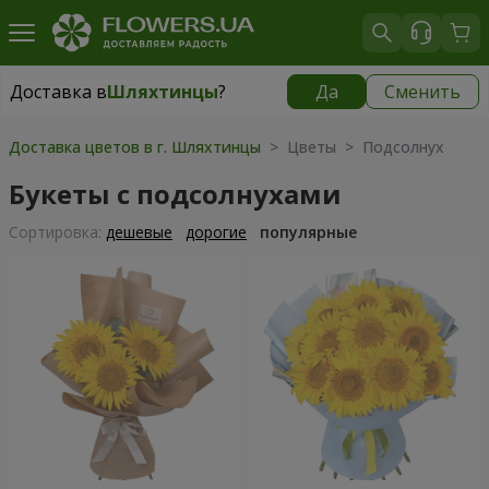
Доставка в
Шляхтинцы
?
Да
Сменить
Доставка в
Шляхтинцы
|
бесплатно
Доставка цветов в г. Шляхтинцы
> Цветы > Подсолнух
Букеты с подсолнухами
Cортировка:
дешевые
дорогие
популярные