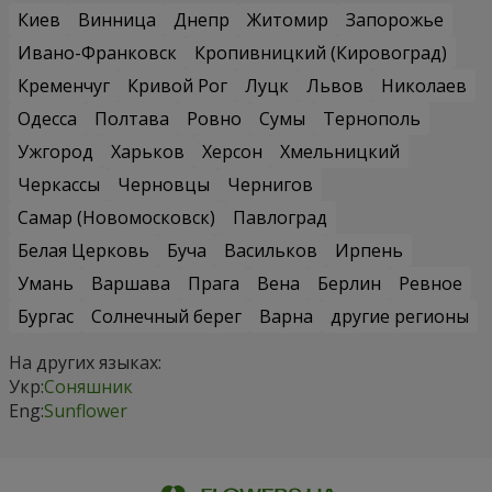
Киев
Винница
Днепр
Житомир
Запорожье
Ивано-Франковск
Кропивницкий (Кировоград)
Кременчуг
Кривой Рог
Луцк
Львов
Николаев
Одесса
Полтава
Ровно
Сумы
Тернополь
Ужгород
Харьков
Херсон
Хмельницкий
Черкассы
Черновцы
Чернигов
Самар (Новомосковск)
Павлоград
Белая Церковь
Буча
Васильков
Ирпень
Умань
Варшава
Прага
Вена
Берлин
Ревное
Бургас
Солнечный берег
Варна
другие регионы
На других языках:
Укр:
Соняшник
Eng:
Sunflower