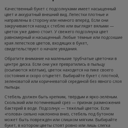
Качественный букет с подсолнухами имеет насыщенный
цвет и аккуратный внешний вид. Лепестки плотные и
направлены в сторону или немного вперёд. Если они
закручиваются назад к стеблю или выглядят вялыми —
цветок уже давно стоит. У свежего подсолнуха цвет
равномерный и насыщенный. Любые тёмные или подсохшие
края лепестков цветов, входящих в букет,
свидетельствуют о начале увядания.
Обратите внимание на маленькие трубчатые цветочки в
центре диска. Если они уже превратились в пыльцу
(осыпаются жёлтым), цветок находится на пике своего
состояния и скоро отцветёт. Выбирайте букет с плотной,
зеленоватой или коричневатой серединой без явного слоя
пыльцы.
Стебель должен быть крепким, твёрдым и ярко-зелёным.
Скользкий или потемневший срез — признак размножения
бактерий в воде. Подсолнух — тяжёлый цветок. Если
«голова» сильно наклонена вниз, стебель под бутоном
может быть повреждён или слишком мягким. Выбирайте
букет, в котором цветы стоят ровно или лишь слегка