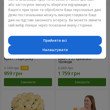
або застосунок зможуть зберігати інформацію з
Вашого пристрою та обробляти Ваші персональні дані.
Деякі постачальники можуть використовувати Ваші
дані на підставі законного інтересу. Ви можете змінити
свій вибір пізніше через посилання внизу сторінки.
Прийняти всі
Налаштувати
Букет "Пори року"
Букет з 21 кремової
троянди
1 199 грн
2 069 грн
Замовити
Замовити