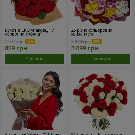
Букет в ЕКО упаковці "7
25 різнокольорових
червоних троянд"
хризантем!
1 074 грн
3 874 грн
Замовити
Замовити
Авторський букет "11 білих
51 червона і біла троянда!