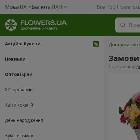
Мова:
UA
Валюта:
UAH
Все про Flowers.u
Акційні букети
Доставка квіт
Замови
Новинки
Сортування:
д
Оптові ціни
ХІТ продажів
Квіти коханій
День народження
Букети тижня