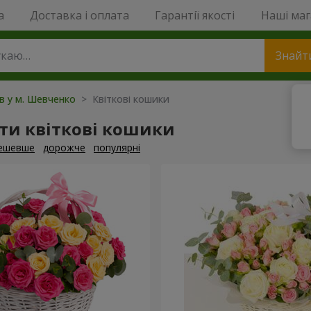
a
Доставка і оплата
Гарантії якості
Наші ма
Знайт
ів у м. Шевченко
> Квіткові кошики
ти квіткові кошики
ешевше
дорожче
популярні