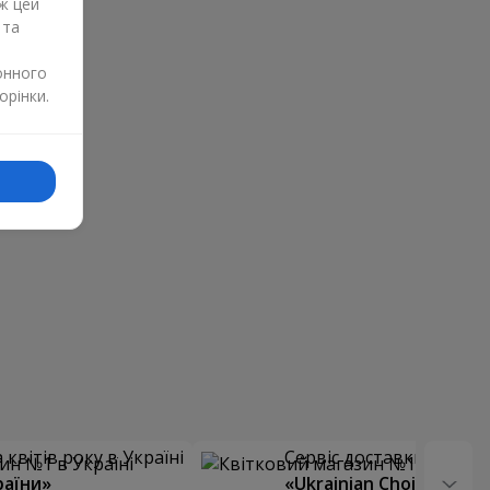
ж цей
 та
онного
орінки.
квітів року в Україні
Сервіс доставки квітів
раїни»
«Ukrainian Choice»