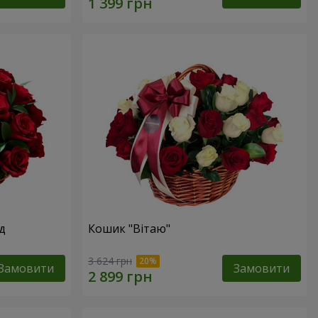
д
Кошик "Вітаю"
3 624 грн
Замовити
Замовити