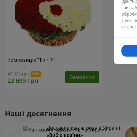
ідентиф
сайт а
обробля
Деякі 
інтерес
Композиція "Ти + Я"
47 398 грн
Замовити
Наші досягнення
Доставка квітів року в Україні
«Вибір країни»