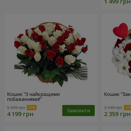
Кошик "З найкращими
Кошик "Зак
побажаннями!"
5 599 грн
2 949 грн
Замовити