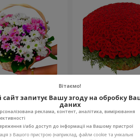
антем "Яскрава галявина"
501 червона троянда
Вітаємо!
55 816 грн
 сайт запитує Вашу згоду на обробку В
Замовити
даних
рсоналізована реклама, контент, аналітика, вимірювання
ективності
ереження і/або доступ до інформації на Вашому пристрої
ція з Вашого пристрою (наприклад, файли cookie та унікальні