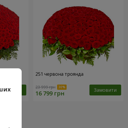
251 червона троянда
23 999 грн
аших
Замовити
Замовити