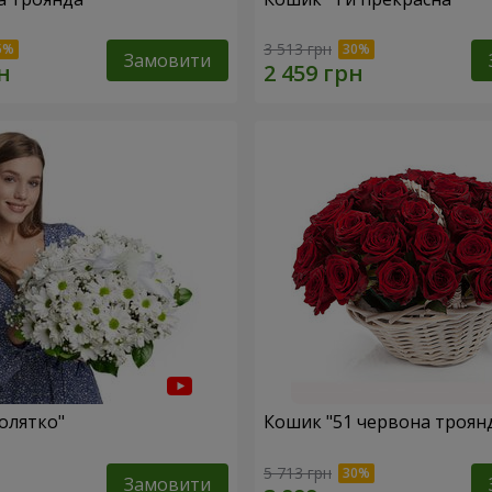
3 513 грн
Замовити
олятко"
Кошик "51 червона троян
5 713 грн
Замовити