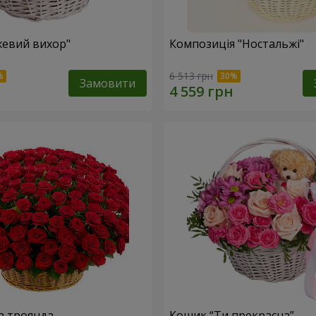
евий вихор"
Композиція "Ностальжі"
6 513 грн
Замовити
а троянда
Кошик “Ти прекрасна”