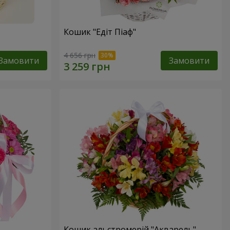
Кошик "Едіт Піаф"
4 656 грн
Замовити
Замовити
Кошик альстромерій "Акварель"