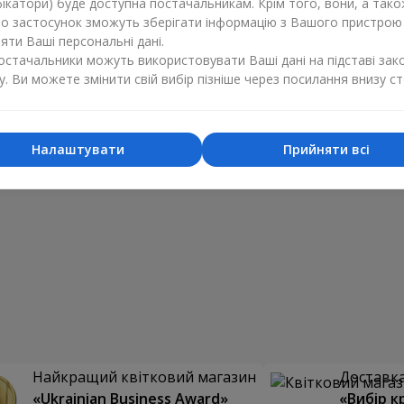
ікатори) буде доступна постачальникам. Крім того, вони, а тако
бо застосунок зможуть зберігати інформацію з Вашого пристрою
ти Ваші персональні дані.
постачальники можуть використовувати Ваші дані на підставі зак
у. Ви можете змінити свій вибір пізніше через посилання внизу ст
Налаштувати
Прийняти всі
Найкращий квітковий магазин
Доставка 
«Ukrainian Business Award»
«Вибір к