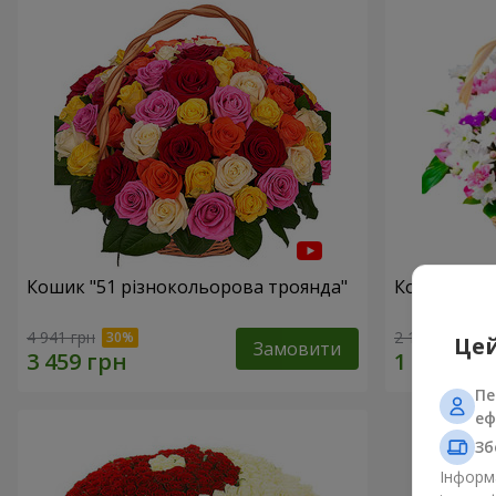
Кошик "51 різнокольорова троянда"
Кошик хриз
4 941 грн
2 187 грн
Цей
Замовити
Пе
еф
Зб
Інформа