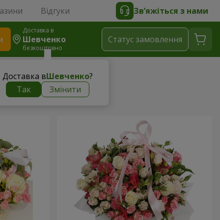
газини
Відгуки
Зв’яжіться з нами
Доставка в
и
Шевченко
Статус замовлення
безкоштовно
Доставка в
Шевченко
?
Так
Змінити