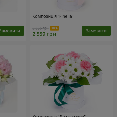
Композиція "Finella"
3 656 грн
Замовити
Замовити
Композиція "Літня хмара"