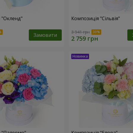
 "Окленд"
Композиція "Сільвія"
3 941 грн
Замовити
 "Палермо"
Композиція "Елора"