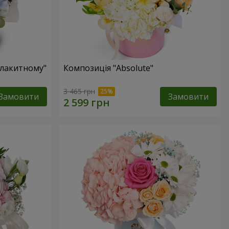
блакитному"
Композиція "Absolute"
3 465 грн
Замовити
Замовити