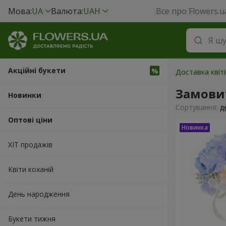
Мова:
UA
Валюта:
UAH
Все про Flowers.u
Акційні букети
Доставка квіт
Замовит
Новинки
Сортування:
д
Оптові ціни
ХІТ продажів
Квіти коханій
День народження
Букети тижня