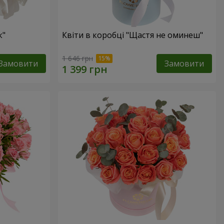
к"
Квіти в коробці "Щастя не оминеш"
1 646 грн
Замовити
Замовити