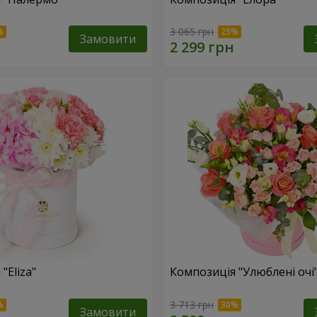
3 065 грн
Замовити
"Eliza"
Композиція "Улюблені очі
3 713 грн
Замовити