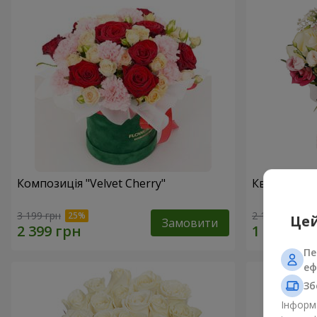
Композиція "Velvet Cherry"
Квіти в ко
3 199 грн
2 124 грн
Цей
Замовити
Пе
еф
Зб
Інформа