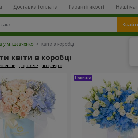
a
Доставка і оплата
Гарантії якості
Наші ма
Знайт
ів у м. Шевченко
> Квіти в коробці
и квіти в коробці
ешевше
дорожче
популярні