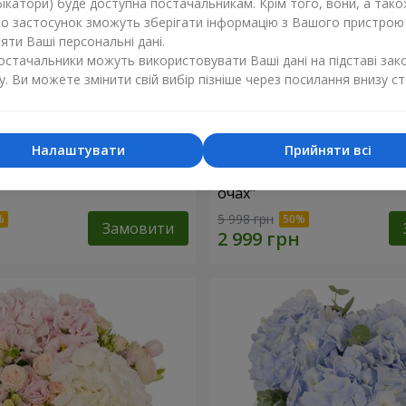
ікатори) буде доступна постачальникам. Крім того, вони, а тако
бо застосунок зможуть зберігати інформацію з Вашого пристрою
ти Ваші персональні дані.
постачальники можуть використовувати Ваші дані на підставі зак
у. Ви можете змінити свій вибір пізніше через посилання внизу ст
Налаштувати
Прийняти всі
"Lady in Red"
Композиція в коробці "Лю
очах"
5 998 грн
Замовити