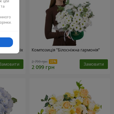
ж цей
 та
онного
орінки.
бов в твоїх
Композиція "Білосніжна гармонія"
2 799 грн
Замовити
Замовити