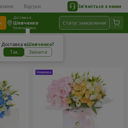
газини
Відгуки
Зв’яжіться з нами
Доставка в
и
Шевченко
Статус замовлення
безкоштовно
Доставка в
Шевченко
?
Так
Змінити