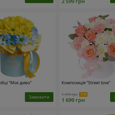
обці "Моє диво"
Композиція "Street love"
1 999 грн
Замовити