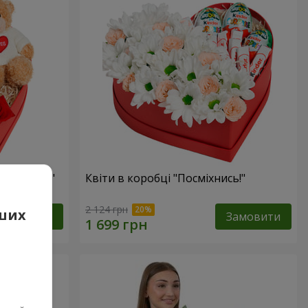
 презент"
Квіти в коробці "Посміхнись!"
2 124 грн
аших
Замовити
Замовити