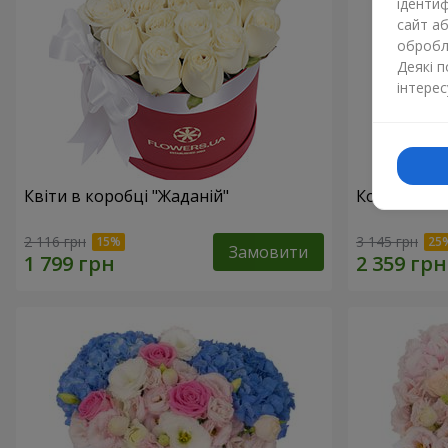
ідентиф
сайт а
обробля
Деякі 
інтерес
Квіти в коробці "Жаданій"
Композиція 
2 116 грн
3 145 грн
Замовити