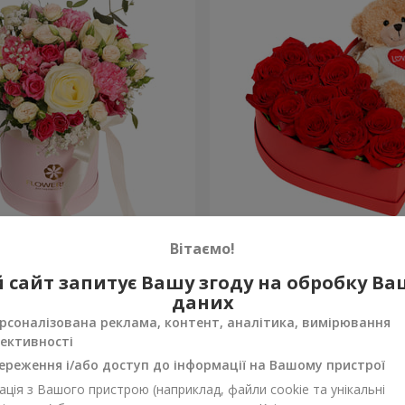
робці "Помпадур"
Композиція "Зворушливий
Вітаємо!
2 221 грн
 сайт запитує Вашу згоду на обробку В
Замовити
даних
рсоналізована реклама, контент, аналітика, вимірювання
ективності
ереження і/або доступ до інформації на Вашому пристрої
ція з Вашого пристрою (наприклад, файли cookie та унікальні