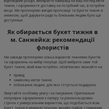
відповідний розділ, вибираєте найкращі на ваш погляд квіти
тижня, і оформлюєте доставку на потрібний час, в потрібне
місце. Ми пропонуємо вигідні пропозиції та букети тижня зі
знижкою, щоб дарувати радість близьким людям було ще
доступніше.
Як обирається букет тижня в
м. Санжейка: рекомендації
флористів
Ми завжди пропонуємо кілька варіантів тижневих букетів
та оформлень на вибір покупця. Щоб вибрати саме той
букет тижня, який вам потрібен, обов’язково зважайте на:
привід;
символіку квітів тижня;
побажання людині, для якої готується подарунок.
Звертайте особливу увагу і на пакування. Оригінальне
популярне оформлення з паперу та різнокольорових
стрічок є універсальним варіантом, що подобається всім.
Букет тижня в мінімалістичному дизайні підійде стриманим