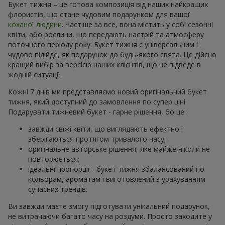
Букет тижня – це готова композиція від наших найкращих
флористів, що стане чудовим подарунком для вашої
коханої людини
. Частіше за все, вона містить у собі сезонні
квіти, або рослини, що передають настрій та атмосферу
поточного періоду року. Букет тижня є універсальним і
чудово підійде, як подарунок до будь-якого свята. Це дійсно
кращий вибір за версією наших клієнтів, що не підведе в
жодній ситуації.
Кожні 7 днів ми представляємо новий оригінальний букет
тижня, який доступний до замовлення по супер ціні.
Подарувати тижневий букет - гарне рішення, бо це:
завжди свіжі квіти, що виглядають ефектно і
зберігаються протягом тривалого часу;
оригінальне авторське рішення, яке майже ніколи не
повторюється;
ідеальні пропорції - букет тижня збалансований по
кольорам, ароматам і виготовлений з урахуванням
сучасних трендів.
Ви завжди маєте змогу підготувати унікальний подарунок,
не витрачаючи багато часу на роздуми. Просто заходите у