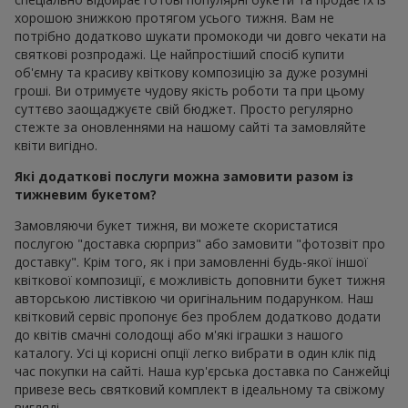
хорошою знижкою протягом усього тижня. Вам не
потрібно додатково шукати промокоди чи довго чекати на
святкові розпродажі. Це найпростіший спосіб купити
об'ємну та красиву квіткову композицію за дуже розумні
гроші. Ви отримуєте чудову якість роботи та при цьому
суттєво заощаджуєте свій бюджет. Просто регулярно
стежте за оновленнями на нашому сайті та замовляйте
квіти вигідно.
Які додаткові послуги можна замовити разом із
тижневим букетом?
Замовляючи букет тижня, ви можете скористатися
послугою "доставка сюрприз" або замовити "фотозвіт про
доставку". Крім того, як і при замовленні будь-якої іншої
квіткової композиції, є можливість доповнити букет тижня
авторською листівкою чи оригінальним подарунком. Наш
квітковий сервіс пропонує без проблем додатково додати
до квітів смачні солодощі або м'які іграшки з нашого
каталогу. Усі ці корисні опції легко вибрати в один клік під
час покупки на сайті. Наша кур'єрська доставка по Санжейці
привезе весь святковий комплект в ідеальному та свіжому
вигляді.