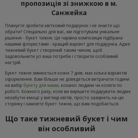
пропозиція зі знижкою в м.
Санжейка
Плануєте зробити квітковий подарунок і не знаєте що
обрати? Спеціально для вас, ми підготували унікальне
рішення - букет тижня. Ця чарівна композиція підібрана
нашими флористами - кращий варіант для подарунка. Адже
тижневий букет створений таким чином, щоб
задовольнити усі ваші потреби і створити особливий
настрій.
Букет тижня змінюється кожні 7 днів, має кілька варіантів
оформлення. Вам більше не доведеться витрачати години
на вибір
букету для мами
, коханої людини чи колеги по
роботі. Кожного разу, коли ви вирішите подарувати людині
незабутні емоції у вигляді квітів, просто зазирніть на цю
сторінку і замовте букет тижня, що вам подобається.
Що таке тижневий букет і чим
він особливий