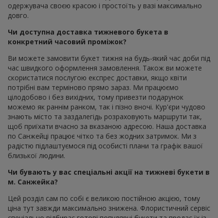
одержувача своєю красою і простоїть у вазі максимально
довго.
Чи доступна доставка тижневого букета в
конкретний часовий проміжок?
Ви можете замовити букет тижня на будь-який час доби під
час швидкого оформлення замовлення. Також ви можете
скористатися послугою експрес доставки, якщо квіти
потрібні вам терміново прямо зараз. Ми працюємо
цілодобово і без вихідних, тому привезти подарунок
можемо як раннім ранком, так і пізно вночі. Кур'єри чудово
знають місто та заздалегідь розраховують маршрути так,
щоб приїхати вчасно за вказаною адресою. Наша доставка
по Санжейці працює чітко та без жодних затримок. Ми з
радістю підлаштуємося під особисті плани та графік вашої
близької людини.
Чи бувають у вас спеціальні акції на тижневі букети в
м. Санжейка?
Цей розділ сам по собі є великою постійною акцією, тому
ціна тут завжди максимально знижена. Флористичний сервіс
спеціально відбирає готові популярні букети та продає їх із