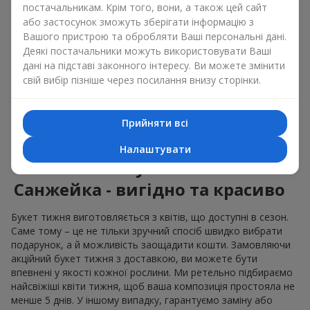
постачальникам. Крім того, вони, а також цей сайт
або застосунок зможуть зберігати інформацію з
Універсальний букет тижня стане у нагоді і як подарунок на
Вашого пристрою та обробляти Ваші персональні дані.
день народження для близької людини, і як привітання
Деякі постачальники можуть використовувати Ваші
колеги по роботі, і просто, як знак уваги для тих, кого ви
цінуєте. Причому підійде такий подарунок, як для жінки, так і
дані на підставі законного інтересу. Ви можете змінити
для чоловіка
. Флористи підбирають квіти тижня, щоб
свій вибір пізніше через посилання внизу сторінки.
композиція була не надто яскравою і не надто стриманою,
а, значить, могла сподобатись усім. Тижневий букет – це
дійсно якісна та професійна збірка, яка ідеальна продумана
Прийняти всі
по кольорах і формах.
Налаштувати
Знижки на букет тижня в м.
Санжейка - вигідно та красиво
Букет тижня виготовляється з квітів, що доступні в сезон.
Саме тому – це не тільки зручний спосіб швидко вибрати
подарунок, а й можливість заощадити кошти. Замовляючи
акційний букет тижня з доставкою, ви можете бути
впевнені у якості кожної рослини. Ми ретельно підбираємо
найсвіжіші квіти тижня, щоб ваша композиція простояла не
менше 5 днів. У іншому випадку, гарантуємо заміну або