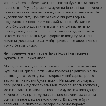
квітковий сервіс бере вже готові класні букети з каталогу і
переносить їх у цей розділ за дуже вигідною ціною. Кожного
разу ви можете замовити нову композицію зі знижкою. Це
чудовий варіант, щоб оперативно вибрати гарний
подарунок і не переплачувати зайвих грошей. Вам не
потрібно довго думати чи шукати вигідні варіанти по
всьому сайту. Достатньо просто зайти сюди, побачити
готову позицію та швидко оформити покупку за лічені
хвилини. Доставка по Санжейці привезе все оперативно і
точно без затримок.
Чи пропонуєте ви гарантію свіжості на тижневі
букети в м. Санжейка?
Ми надаємо чесну гарантію свіжості на п'ять днів, як і на
будь-які інші зрізані квіти. Якщо композиція раптом зів'яне
раніше цього терміну, наш флористичний сервіс просто
замінить її на новий букет тижня. Ми щодня отримуємо
свіжі рослини від постачальників, тому за якість композиції
можна взагалі не хвилюватися. Нам дуже важлива довіра
кожного покупця, тому ми ретельно стежимо за станом
усіх квітів перед відправкою клієнту. Ви можете бути
впевнені, що святковий подарунок точно порадує