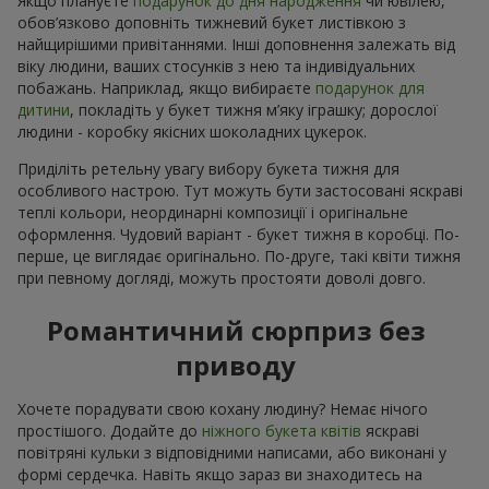
Якщо плануєте
подарунок до дня народження
чи ювілею,
обов’язково доповніть тижневий букет листівкою з
найщирішими привітаннями. Інші доповнення залежать від
віку людини, ваших стосунків з нею та індивідуальних
побажань. Наприклад, якщо вибираєте
подарунок для
дитини
, покладіть у букет тижня м’яку іграшку; дорослої
людини - коробку якісних шоколадних цукерок.
Приділіть ретельну увагу вибору букета тижня для
особливого настрою. Тут можуть бути застосовані яскраві
теплі кольори, неординарні композиції і оригінальне
оформлення. Чудовий варіант - букет тижня в коробці. По-
перше, це виглядає оригінально. По-друге, такі квіти тижня
при певному догляді, можуть простояти доволі довго.
Романтичний сюрприз без
приводу
Хочете порадувати свою кохану людину? Немає нічого
простішого. Додайте до
ніжного букета квітів
яскраві
повітряні кульки з відповідними написами, або виконані у
формі сердечка. Навіть якщо зараз ви знаходитесь на