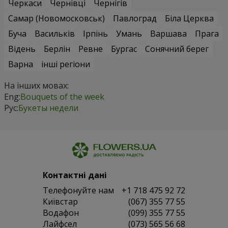
Черкаси
Чернівці
Чернігів
Самар (Новомосковськ)
Павлоград
Біла Церква
Буча
Васильків
Ірпінь
Умань
Варшава
Прага
Відень
Берлін
Ревне
Бургас
Сонячний берег
Варна
інші регіони
На інших мовах:
Eng:
Bouquets of the week
Рус:
Букеты недели
Контактні дані
Телефонуйте нам
+1 718 475 92 72
Київстар
(067) 355 77 55
Водафон
(099) 355 77 55
Лайфсел
(073) 565 56 68