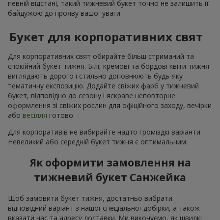
певній відстані, такий тижневий букет точно не залишить її
байдужою до прояву вашої уваги.
Букет для корпоративних свят
Для корпоративних свят обирайте більш стриманий та
спокійний букет тижня. Білі, кремові та бордові квіти тижня
виглядають дорого і стильно доповнюють будь-яку
тематичну експозицію. Додайте свіжих фарб у тижневий
букет, відповідно до сезону і яскраве неповторне
оформлення зі свіжих рослин для офіційного заходу, вечірки
або
весілля
готово.
Для корпоративів не вибирайте надто громіздкі варіанти.
Невеликий або середній букет тижня є оптимальним.
Як оформити замовлення на
тижневий букет Санжейка
Щоб замовити букет тижня, достатньо вибрати
відповідний варіант з нашої спеціальної добірки, а також
вказати час та адресу доставки. Ми виконуємо, як швидкі