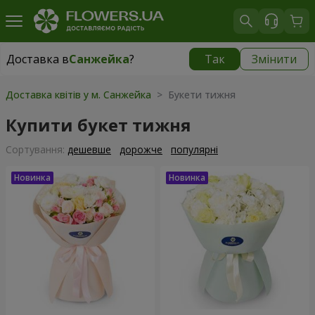
Доставка в
Санжейка
?
Так
Змінити
Доставка в
Санжейка
|
безкоштовно
Доставка квітів у м. Санжейка
> Букети тижня
Купити букет тижня
Сортування:
дешевше
дорожче
популярні