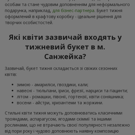
особам та стане чудовим доповненням для неформального
подарунка, наприклад,
для бізнес-партнера
. Букет тижня
оформлений в крафтову коробку - ідеальне рішення для
творчих особистостей.
Які квіти зазвичай входять у
тижневий букет в м.
Санжейка?
Зазвичай, букет тижня складається зі свіжих сезонних
квітів:
зимою - амариліси, гвоздики, кали;
навесні - тюльпани, іриси, фрезії, нарциси та гіацинти;
літом - ромашки, півонії, гортензії, квіти соняшника;
восени - айстри, хризантеми та жоржини.
Стильні квіти тижня можуть доповнюватись класичними
трояндами, аспарагусом, ягодами скіммії та іншими
рослинами, що не втрачають своєї популярності незалежно
від пори року і чудово доповнюють наявну композицію