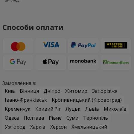
Способи оплати
Замовлення в:
Київ
Вінниця
Дніпро
Житомир
Запоріжжя
Івано-Франківськ
Кропивницький (Кіровоград)
Кременчук
Кривий Ріг
Луцьк
Львів
Миколаїв
Одеса
Полтава
Рівне
Суми
Тернопіль
Ужгород
Харків
Херсон
Хмельницький