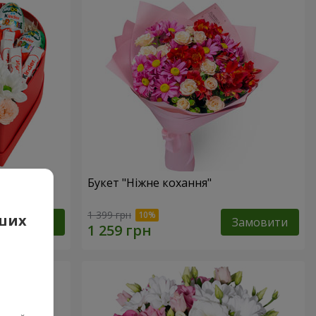
сь!"
Букет "Ніжне кохання"
1 399 грн
аших
Замовити
Замовити