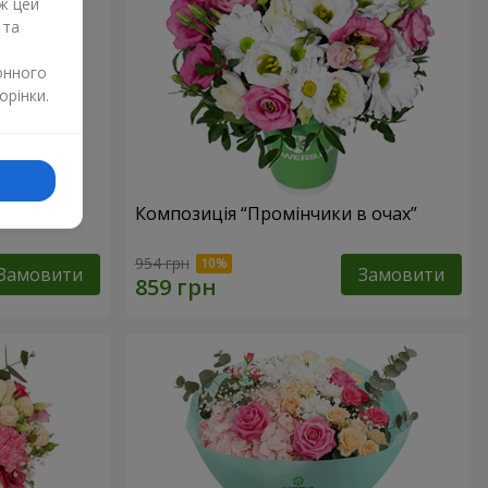
ж цей
 та
онного
орінки.
тів”
Композиція “Промінчики в очах”
954 грн
Замовити
Замовити