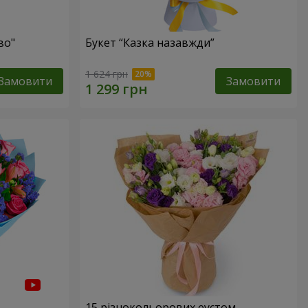
во"
Букет “Казка назавжди”
1 624 грн
Замовити
Замовити
15 різнокольорових еустом