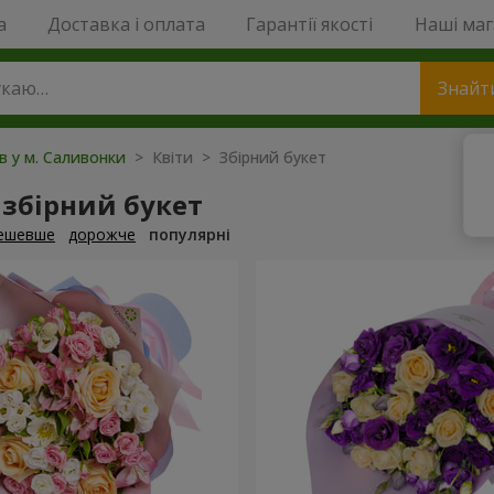
a
Доставка і оплата
Гарантії якості
Наші ма
Знайт
ів у м. Саливонки
> Квіти > Збірний букет
збірний букет
ешевше
дорожче
популярні