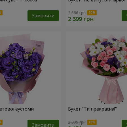
2 666 грн
Замовити
летової еустоми
Букет "Ти прекрасна!"
2 399 грн
Замовити