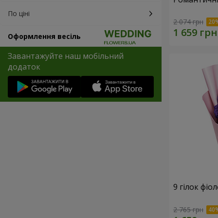
По ціні
2 074 грн
Оформлення весіль
Завантажуйте наш мобільний
додаток
9 гілок фіо
2 765 грн