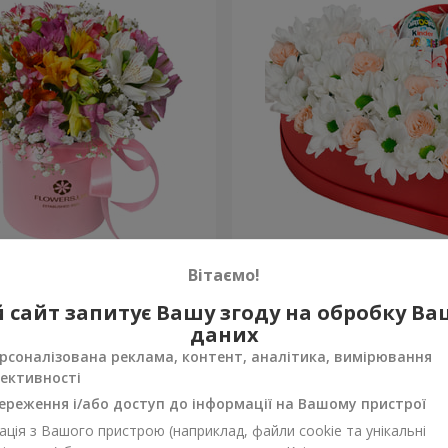
обці "Яскрава фантазія"
Квіти в коробці "Посміхни
Вітаємо!
2 124 грн
 сайт запитує Вашу згоду на обробку В
Замовити
даних
рсоналізована реклама, контент, аналітика, вимірювання
ективності
ереження і/або доступ до інформації на Вашому пристрої
ція з Вашого пристрою (наприклад, файли cookie та унікальні