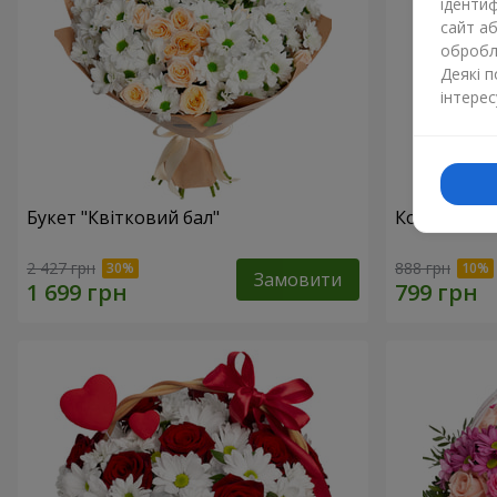
ідентиф
сайт а
обробля
Деякі 
інтерес
Букет "Квітковий бал"
Композиція
2 427 грн
888 грн
Замовити