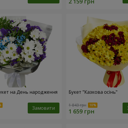
укет на День народження
Букет "Казкова осінь"
1 843 грн
Замовити