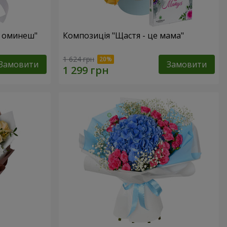
е оминеш"
Композиція "Щастя - це мама"
1 624 грн
Замовити
Замовити