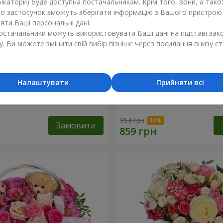
ікатори) буде доступна постачальникам. Крім того, вони, а тако
бо застосунок зможуть зберігати інформацію з Вашого пристрою
ти Ваші персональні дані.
постачальники можуть використовувати Ваші дані на підставі зак
у. Ви можете змінити свій вибір пізніше через посилання внизу ст
Налаштувати
Прийняти всі
 “Ніжний поцілунок”
Композиція “Спалах почут
954 грн
Замовити