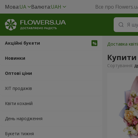
Мова:
UA
Валюта:
UAH
Все про Flowers.u
Акційні букети
Доставка квіт
Купити 
Новинки
Сортування:
д
Оптові ціни
ХІТ продажів
Квіти коханій
День народження
Букети тижня