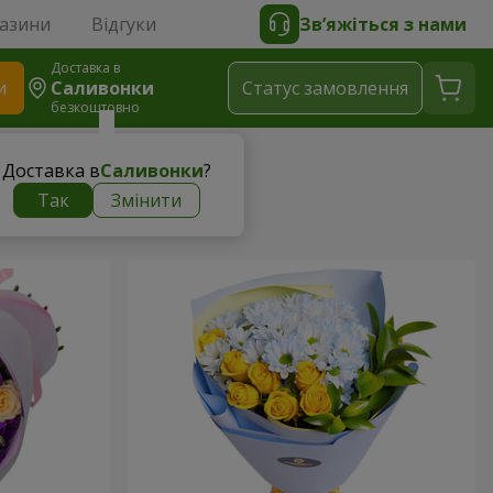
газини
Відгуки
Зв’яжіться з нами
Доставка в
и
Саливонки
Статус замовлення
безкоштовно
Доставка в
Саливонки
?
Так
Змінити