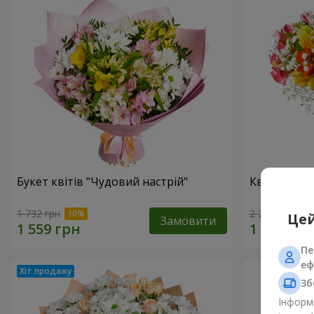
Букет квітів "Чудовий настрій"
Квіти в кор
1 732 грн
2 234 грн
Цей
Замовити
Пе
еф
Зб
Інформа