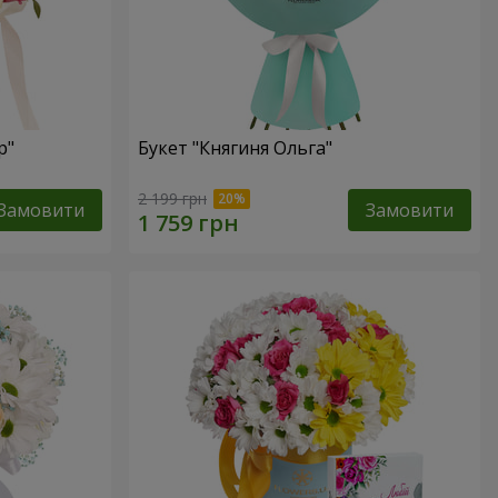
р"
Букет "Княгиня Ольга"
2 199 грн
Замовити
Замовити