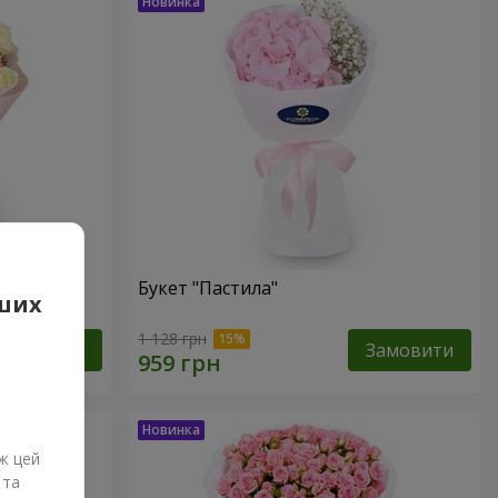
Букет "Пастила"
аших
1 128 грн
Замовити
Замовити
ж цей
 та