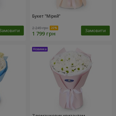
Букет "Мірей"
2 249 грн
Замовити
Замовити
7 ромашкових хризантем