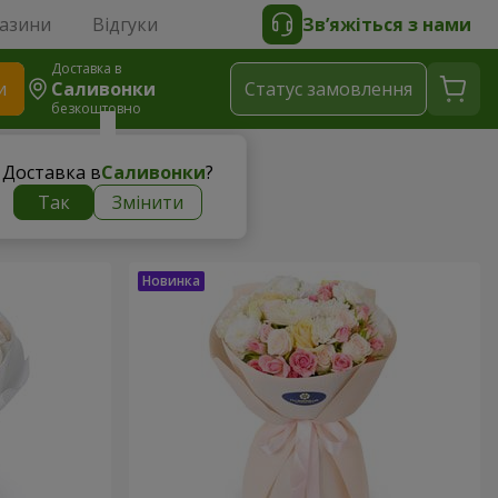
газини
Відгуки
Зв’яжіться з нами
Доставка в
и
Саливонки
Статус замовлення
безкоштовно
Доставка в
Саливонки
?
Так
Змінити