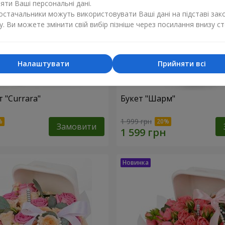
ти Ваші персональні дані.
постачальники можуть використовувати Ваші дані на підставі зак
у. Ви можете змінити свій вибір пізніше через посилання внизу ст
Налаштувати
Прийняти всі
 "Currara"
Букет "Шарм"
1 999 грн
Замовити