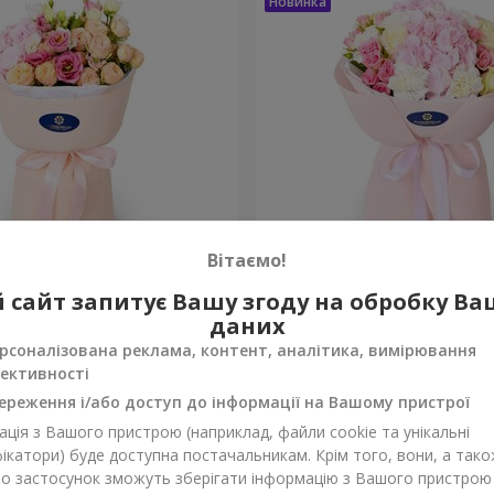
Вітаємо!
 збуваються"
Букет "Марта"
 сайт запитує Вашу згоду на обробку В
даних
3 145 грн
Замовити
рсоналізована реклама, контент, аналітика, вимірювання
ективності
ереження і/або доступ до інформації на Вашому пристрої
ція з Вашого пристрою (наприклад, файли cookie та унікальні
ікатори) буде доступна постачальникам. Крім того, вони, а тако
бо застосунок зможуть зберігати інформацію з Вашого пристрою