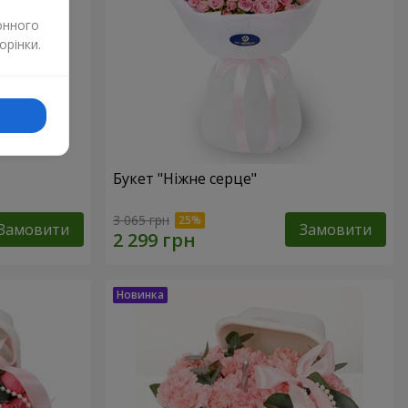
онного
орінки.
Букет "Ніжне серце"
3 065 грн
Замовити
Замовити