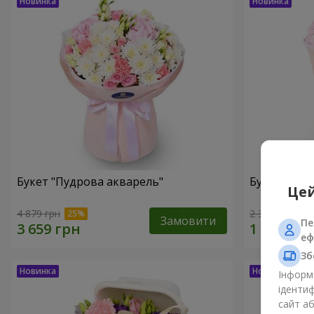
Букет "Пудрова акварель"
Букет "Мрії
Цей
4 879 грн
2 352 грн
Замовити
Пе
еф
Зб
Інформа
ідентиф
сайт а