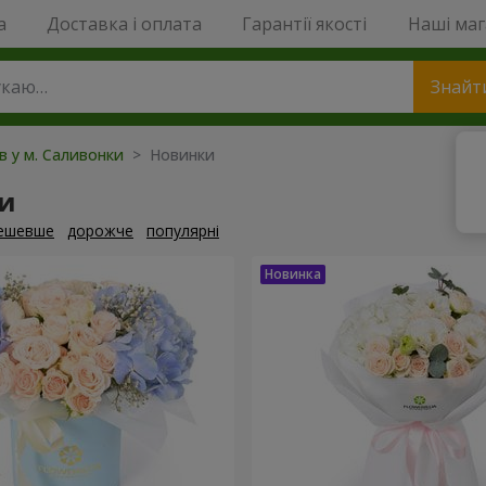
a
Доставка і оплата
Гарантії якості
Наші ма
Знайт
ів у м. Саливонки
> Новинки
и
ешевше
дорожче
популярні