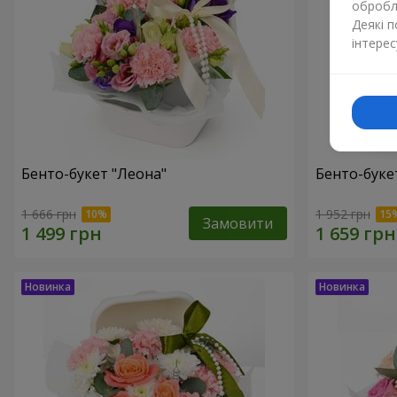
обробля
Деякі 
інтерес
Бенто-букет "Леона"
Бенто-букет
1 666 грн
1 952 грн
Замовити