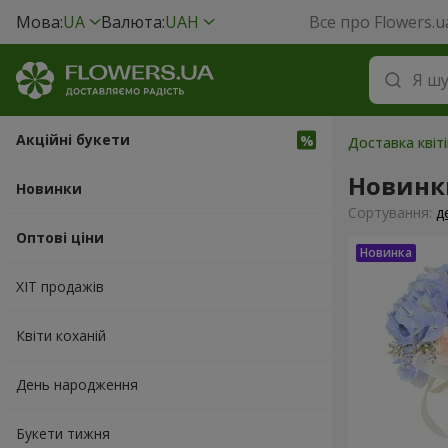
Мова:
UA
Валюта:
UAH
Все про Flowers.u
Акційні букети
Доставка квіт
Новинк
Новинки
Сортування:
д
Оптові ціни
ХІТ продажів
Квіти коханій
День народження
Букети тижня