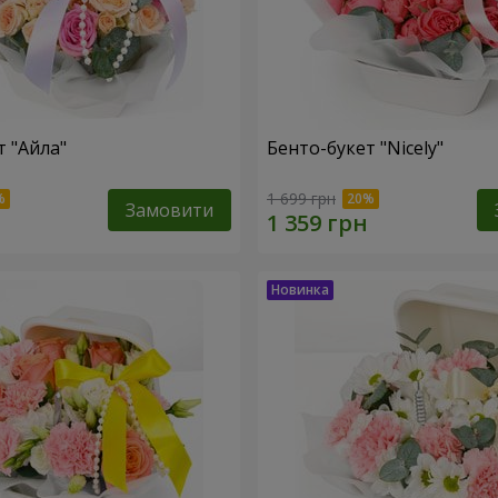
т "Айла"
Бенто-букет "Nicely"
1 699 грн
Замовити