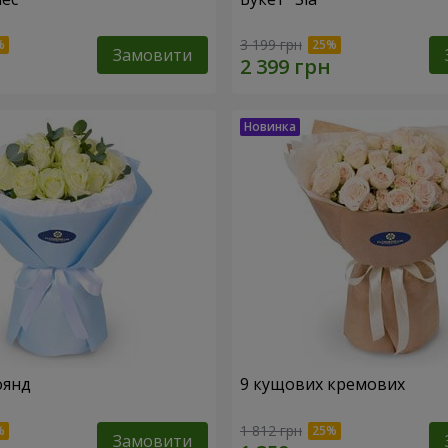
3 199 грн
Замовити
оянд
9 кущових кремових
1 812 грн
Замовити