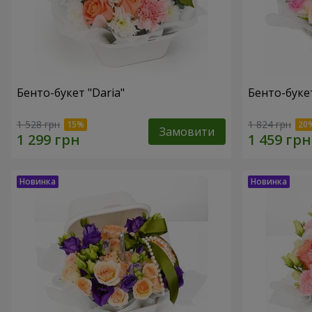
Бенто-букет "Daria"
Бенто-буке
1 528 грн
1 824 грн
Замовити