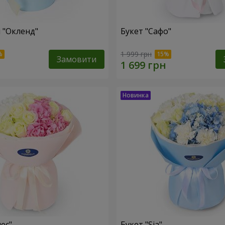
 "Окленд"
Букет "Сафо"
1 999 грн
Замовити
ес"
Букет "Sia"