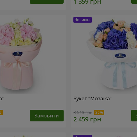
а"
Букет "Мозаїка"
3 513 грн
Замовити