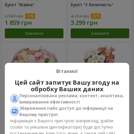
Букет "Ясміна"
Букет "Її Величність"
2 187 грн
4 713 грн
Замовити
Замовити
Вітаємо!
Цей сайт запитує Вашу згоду на
обробку Ваших даних
Персоналізована реклама, контент, аналітика,
вимірювання ефективності
Збереження і/або доступ до інформації на
Букет "Бажаю щастя"
Букет "Юмокі"
Вашому пристрої
4 449 грн
1 364 грн
Інформація з Вашого пристрою (наприклад, файли
cookie та унікальні ідентифікатори) буде доступна
постачальникам. Крім того, вони, а також цей сайт