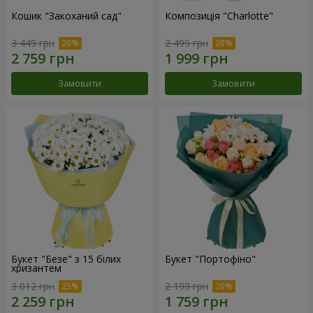
Кошик "Закоханий сад"
Композиція "Charlotte"
3 449 грн
2 499 грн
Замовити
Замовити
Букет "Безе" з 15 білих
Букет "Портофіно"
хризантем
3 012 грн
2 199 грн