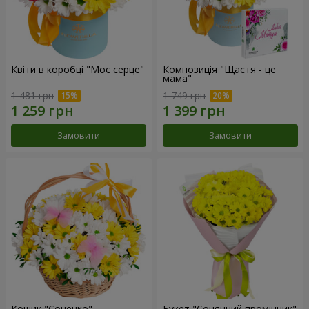
Квіти в коробці "Моє серце"
Композиція "Щастя - це
мама"
1 481 грн
1 749 грн
Замовити
Замовити
Кошик "Сонечко"
Букет "Сонячний промінчик"