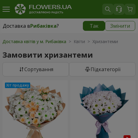
Доставка в
Рибаківка
?
Так
Змінити
Доставка в
Рибаківка
|
1120 грн
Доставка квітів у м. Рибаківка
> Квіти > Хризантеми
Замовити хризантеми
Сортування
Підкатегорії