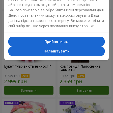
Замовити
Замовити
або застосунок зможуть зберігати інформацію з
Вашого пристрою та обробляти Ваші персональні дані.
Деякі постачальники можуть використовувати Ваші
дані на підставі законного інтересу. Ви можете змінити
свій вибір пізніше через посилання внизу сторінки.
Прийняти всі
Налаштувати
Букет "Чарівність ніжності"
Композиція "Білосніжна
гармонія"
3 749 грн
3 145 грн
Замовити
Замовити