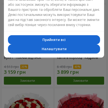
або застосунок зможуть зберігати інформацію з
Вашого пристрою та обробляти Ваші персональні дані.
Деякі постачальники можуть використовувати Ваші
дані на підставі законного інтересу. Ви можете змінити
свій вибір пізніше через посилання внизу сторінки.
Прийняти всі
Налаштувати
Букет "Ніжний відтінок"
Квіти в коробці “Кадриль”
4 513 грн
6 498 грн
Замовити
Замовити