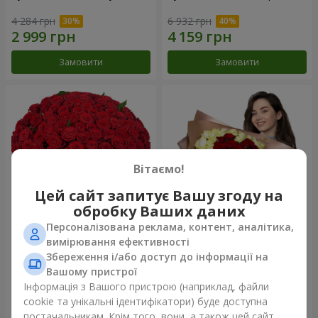
4 284 грн
6 932 грн
Замовити
Замовити
Вітаємо!
Цей сайт запитує Вашу згоду на
обробку Ваших даних
Персоналізована реклама, контент, аналітика,
101 червона троянда
Букет "Серце - серцю"
вимірювання ефективності
Збереження і/або доступ до інформації на
10 107 грн
5 932 грн
Вашому пристрої
Інформація з Вашого пристрою (наприклад, файли
cookie та унікальні ідентифікатори) буде доступна
Замовити
Замовити
постачальникам. Крім того, вони, а також цей сайт