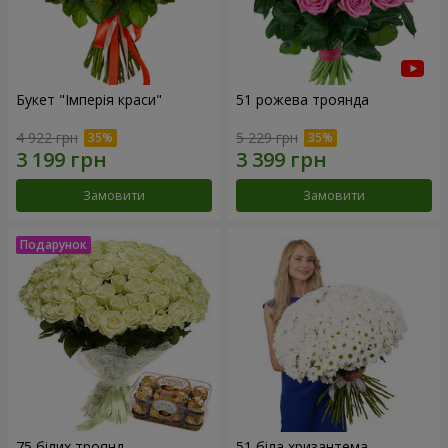
Букет "Імперія краси"
51 рожева троянда
4 922 грн
5 229 грн
Замовити
Замовити
75 білих троянд
51 біла хризантема