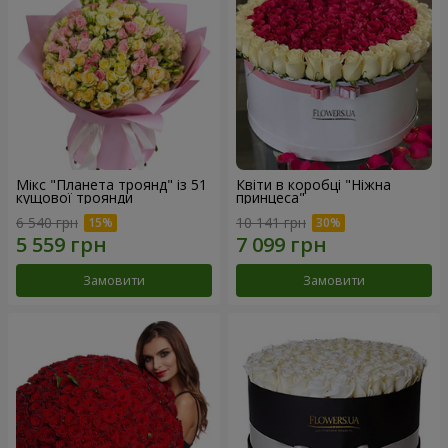
Мікс "Планета троянд" із 51
Квіти в коробці "Ніжна
кущової троянди
принцеса"
6 540 грн
10 141 грн
Замовити
Замовити