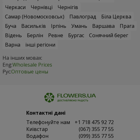
Черкаси
Чернівці
Чернігів
Самар (Новомосковськ)
Павлоград
Біла Церква
Буча
Васильків
Ірпінь
Умань
Варшава
Прага
Відень
Берлін
Ревне
Бургас
Сонячний берег
Варна
інші регіони
На інших мовах:
Eng:
Wholesale Prices
Рус:
Оптовые цены
Контактні дані
Телефонуйте нам
+1 718 475 92 72
Київстар
(067) 355 77 55
Водафон
(099) 355 77 55