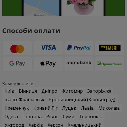
Способи оплати
Замовлення в:
Київ
Вінниця
Дніпро
Житомир
Запоріжжя
Івано-Франківськ
Кропивницький (Кіровоград)
Кременчук
Кривий Ріг
Луцьк
Львів
Миколаїв
Одеса
Полтава
Рівне
Суми
Тернопіль
Ужгород
Харків
Херсон
Хмельницький