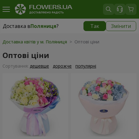
Доставка в
Поляниця
?
Так
Змінити
Доставка в
Поляниця
|
965 грн
Доставка квітів у м. Поляниця
> Оптові ціни
Оптові ціни
Сортування:
дешевше
дорожче
популярні