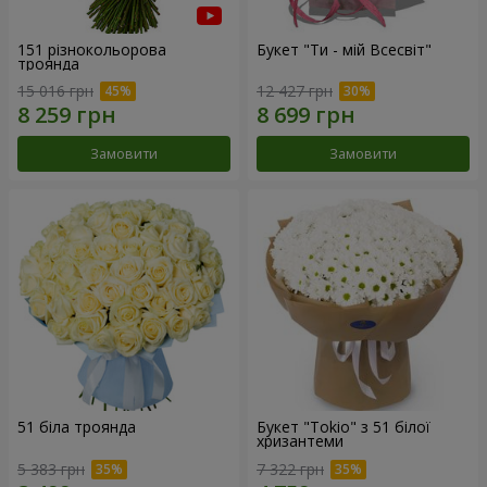
151 різнокольорова
Букет "Ти - мій Всесвіт"
троянда
15 016 грн
12 427 грн
Замовити
Замовити
51 біла троянда
Букет "Tokio" з 51 білої
хризантеми
5 383 грн
7 322 грн