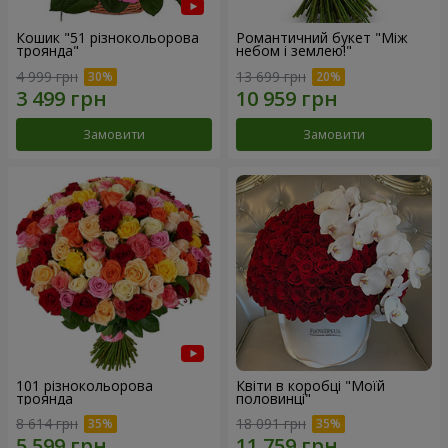
Кошик "51 різнокольорова
Романтичний букет "Між
троянда"
небом і землею!"
4 999 грн
13 699 грн
Замовити
Замовити
101 різнокольорова
Квіти в коробці "Моїй
троянда
половинці"
8 614 грн
18 091 грн