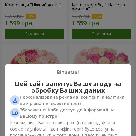
Композиція "Ніжний дотик"
Квіти в коробці "Щастя не
оминеш"
1 777 грн
1 599 грн
Замовити
Замовити
Вітаємо!
Цей сайт запитує Вашу згоду на
обробку Ваших даних
Персоналізована реклама, контент, аналітика,
вимірювання ефективності
Збереження і/або доступ до інформації на
Квіти в коробці "Соломія"
Композиція "Barbie"
Вашому пристрої
2 066 грн
2 479 грн
Інформація з Вашого пристрою (наприклад, файли
cookie та унікальні ідентифікатори) буде доступна
постачальникам. Крім того, вони, а також цей сайт