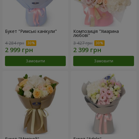
Букет "Римські канікули"
Композиція "Хмарина
любові"
4 284 грн
3 427 грн
Замовити
Замовити
Букет "Мерікей"
Букет "Adele"