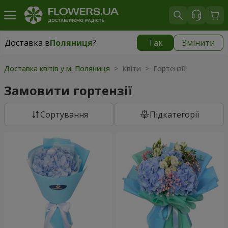
Доставка в
Поляниця
?
Так
Змінити
Доставка в
Поляниця
|
965 грн
Доставка квітів у м. Поляниця
> Квіти > Гортензії
Замовити гортензії
Сортування
Підкатегорії