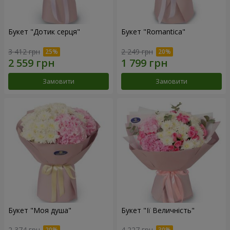
Букет "Дотик серця"
Букет "Romantica"
3 412 грн
2 249 грн
Замовити
Замовити
Букет "Моя душа"
Букет "Її Величність"
2 374 грн
4 227 грн