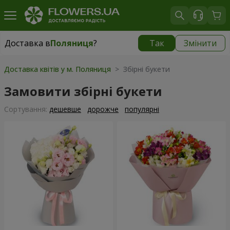
Доставка в
Поляниця
?
Так
Змінити
Доставка в
Поляниця
|
965 грн
Доставка квітів у м. Поляниця
> Збірні букети
Замовити збірні букети
Сортування:
дешевше
дорожче
популярні