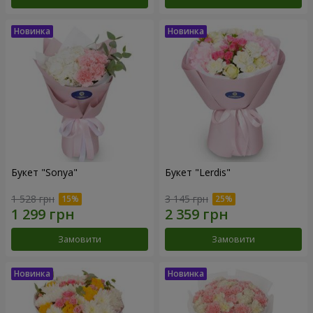
Букет "Sonya"
Букет "Lerdis"
1 528 грн
3 145 грн
Замовити
Замовити