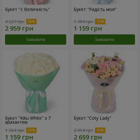
Букет "Її Величність"
Букет "Радість моя"
4 227 грн
1 364 грн
Замовити
Замовити
Букет "Kiku White" з 7
Букет "Coty Lady"
хризантем
1 364 грн
2 954 грн