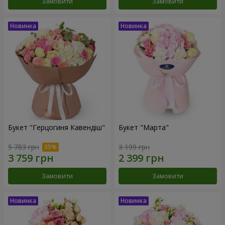
Замовити
Замовити
Букет "Герцогиня Кавендіш"
Букет "Марта"
5 783 грн
3 199 грн
Замовити
Замовити