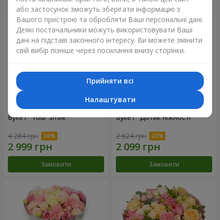
або застосунок зможуть зберігати інформацію з
Вашого пристрою та обробляти Ваші персональні дані.
Деякі постачальники можуть використовувати Ваші
дані на підставі законного інтересу. Ви можете змінити
свій вибір пізніше через посилання внизу сторінки.
Прийняти всі
Налаштувати
Букет "Your Smile"
Букет "Дотик ніжності"
4 284 грн
2 624 грн
Замовити
Замовити