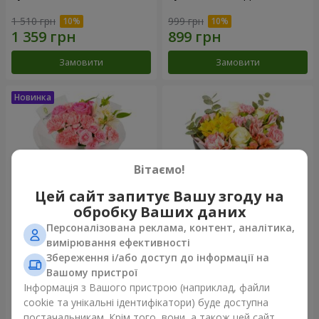
1 510 грн
999 грн
Замовити
Замовити
Вітаємо!
Цей сайт запитує Вашу згоду на
обробку Ваших даних
Персоналізована реклама, контент, аналітика,
Букет "Рожевий зефір"
Букет "Дзінтарс"
вимірювання ефективності
Збереження і/або доступ до інформації на
1 411 грн
1 999 грн
Вашому пристрої
Інформація з Вашого пристрою (наприклад, файли
cookie та унікальні ідентифікатори) буде доступна
Замовити
Замовити
постачальникам. Крім того, вони, а також цей сайт