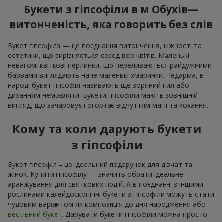
Букети з гіпсофіли в м Обухів—
витонченість, яка говорить без слів
Букет гіпсофіла — це поєднання витончення, ніжності та
естетики, що вирізняється серед всіх квітів. Маленькі
невагомі квіткові перлинки, що переливаються райдужними
барвами виглядають наче маленькі хмаринки. Недарма, в
народі букет гіпсофіл називають ще зоряний пил або
диханням немовляти. Букети гіпсофіли мають зовнішній
вигляд, що зачаровує і огортає відчуттям магії та кохання.
Кому та коли дарують букети
з гіпсофіли
Букет гіпсофіл – це ідеальний подарунок для дівчат та
жінок. Купити гіпсофілу — значить обрати ідеальне
аранжування для святкових подій. А в поєднанні з іншими
рослинами калейдоскопічні букети з гіпсофіли можуть стати
чудовим варіантом як композиція до дня народження або
весільний букет
. Дарувати букети гіпсофіли можна просто