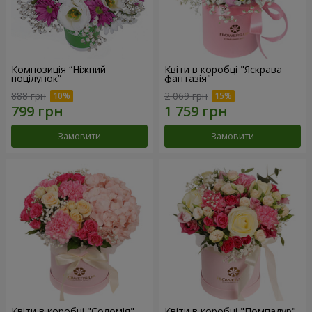
Композиція “Ніжний
Квіти в коробці "Яскрава
поцілунок”
фантазія"
888 грн
2 069 грн
Замовити
Замовити
Квіти в коробці "Соломія"
Квіти в коробці "Помпадур"