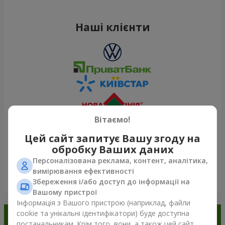
Наші клієнти
Вітаємо!
Цей сайт запитує Вашу згоду на
обробку Ваших даних
Персоналізована реклама, контент, аналітика,
вимірювання ефективності
Переглянути все
Збереження і/або доступ до інформації на
Вашому пристрої
Інформація з Вашого пристрою (наприклад, файли
cookie та унікальні ідентифікатори) буде доступна
Замовляйте в додатку
постачальникам. Крім того, вони, а також цей сайт