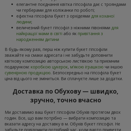
елегантне поєднання квітка гіпсофіла дає с трояндами
чи герберами для коліжанки по роботі;
ефектна гіпсофіла букет з орхідеями
для коханої
людини
;
величезний букет гіпсофіл з ніжними півоніями
для
найкращої мами в світі
або як
привітання з
народженням дитини
В будь-якому разі, перш ніж купити букет гіпсофіли
зважайте на смаки адресата і не забудьте доповнити
квіткову композицію авторською листівкою та приємним
подарунком:
коробкою цукерок
,
м’якою іграшкою
чи іншою
сувенірною продукцією
. Безпосередньо на гіпсофіла букет
ціна від цього не зміниться. Ви сплачуєте лише за додатки.
Доставка по Обухову — швидко,
зручно, точно вчасно
Ми доставимо ваш букет гіпсофіли Обухів протягом двох
годин. Все, що вам потрібно — вибрати композицію та
вказати адресу на доставку в м. Обухів букет гіпсофіл. Не
забудьте повідомити потрібний час, коли варто привезти