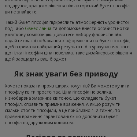
подарунок, кращого рішення ніж авторський букет гіпсофіл
ви не знайдете.
Такий букет гіпсофіл підкреслить атмосферність урочистої
події або
бізнес ланча
та допоможе внести особисті нотки
у квіткову композицію. Довіртесь вибору флористів або
надайте власні побажання з оформлення на букет гіпсофіл,
щоб отримати найкращий результат. А з урахуванням того,
що гілка гіпсофіли ціна невелика, таке дизайнерське рішення
ще й заощадить ваш бюджет.
Як знак уваги без приводу
Хочете показати прояв щирих почуттів? Ви можете купити
гіпсофілу квіти просто так. Ціна гіпсофіл не велика.
Різнобарвна хмаринка квіточок, що складають букет
гіпсофіл, справить приємне враження. А якщо розуміти
скільки стоять гіпсофіли, а це приблизно 1-2 тижня, то
приємні враження гарантовані якщо доповнити букет
гіпсофіл подарунковим кошиком.