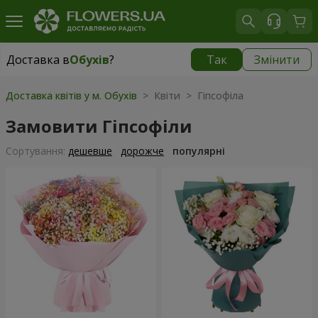
Доставка в
Обухів
?
Так
Змінити
Доставка в
Обухів
|
безкоштовно
Доставка квітів у м. Обухів
> Квіти > Гіпсофіла
Замовити Гіпсофіли
Сортування:
дешевше
дорожче
популярні