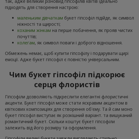
так, адже великий різновид гіпсофілів квітів ідеально
підходять для створення настрою:
маленьким дівчаткам
букет гіпсофіл підійде, як символ
ніжності та щирості;
коханим жінкам
на перше побачення, як прояв чистих
почуттів;
колегам
, як символ поваги і доброго відношення.
Обмежень немає, щоб купити гіпсофілу і подарувати щирі
емоції. Адже букет гіпсофіл є повністю універсальним.
Чим букет гіпсофіл підкорює
серця флористів
Гіпсофіли дозволяють підкреслити елегантні флористичні
акценти. Букет гіпсофіл може стати яскравим акцентом в
квіткових композиціях для створення об'єму. Та й сам моно
букет гіпсофіл виступає як розкішний варіант. та вишуканий
романтичний букет. Скільки коштує букет гіпсофіли
залежить від його розміру та оформлення.
Гіпсофіли великі букети завжди виглядають стильно,