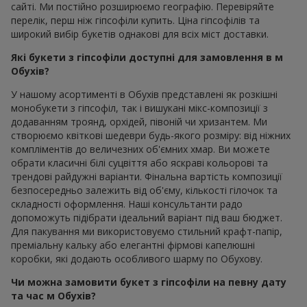
сайті. Ми постійно розширюємо географію. Перевіряйте
перелік, перш ніж гіпсофіли купить. Ціна гіпсофілів та
широкий вибір букетів однакові для всіх міст доставки.
Які букети з гіпсофіли доступні для замовлення в м
Обухів?
У нашому асортименті в Обухів представлені як розкішні
монобукети з гіпсофіл, так і вишукані мікс-композиції з
додаванням троянд, орхідей, півоній чи хризантем. Ми
створюємо квіткові шедеври будь-якого розміру: від ніжних
компліментів до величезних об'ємних хмар. Ви можете
обрати класичні білі суцвіття або яскраві кольорові та
трендові райдужні варіанти. Фінальна вартість композиції
безпосередньо залежить від об'єму, кількості гілочок та
складності оформлення. Наші консультанти радо
допоможуть підібрати ідеальний варіант під ваш бюджет.
Для пакування ми використовуємо стильний крафт-папір,
преміальну кальку або елегантні фірмові капелюшні
коробки, які додають особливого шарму по Обухову.
Чи можна замовити букет з гіпсофіли на певну дату
та час м Обухів?