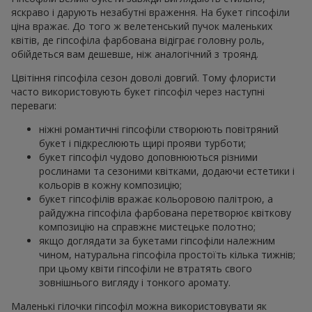
яскраво і дарують незабутні враження. На букет гіпсофіли
ціна вражає. До того ж велетенський пучок маленьких
квітів, де гіпсофіла фарбована відіграє головну роль,
обійдеться вам дешевше, ніж аналогічний з троянд.
Цвітіння гіпсофіла сезон доволі довгий. Тому флористи
часто використовують букет гіпсофіл через наступні
переваги:
ніжні романтичні гіпсофіли створюють повітряний
букет і підкреслюють щирі прояви турботи;
букет гіпсофіл чудово доповнюються різними
рослинами та сезоними квітками, додаючи естетики і
кольорів в кожну композицію;
букет гіпсофілів вражає кольоровою палітрою, а
райдужна гіпсофіла фарбована перетворює квіткову
композицію на справжнє мистецьке полотно;
якщо доглядати за букетами гіпсофіли належним
чином, натуральна гіпсофіла простоїть кілька тижнів;
при цьому квіти гіпсофіли не втратять свого
зовнішнього вигляду і тонкого аромату.
Маленькі гілочки гіпсофіл можна використовувати як