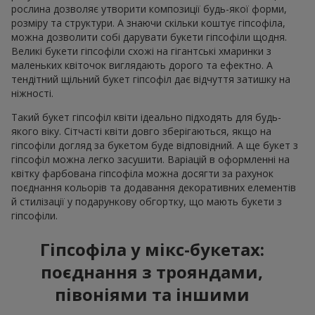
рослина дозволяє утворити композиції будь-якої форми,
розміру та структури. А знаючи скільки коштує гіпсофіла,
можна дозволити собі дарувати букети гіпсофіли щодня.
Великі букети гіпсофіли схожі на гігантські хмаринки з
маленьких квіточок виглядають дорого та ефектно. А
тендітний щільний букет гіпсофіл дає відчуття затишку на
ніжності.
Такий букет гіпсофіл квіти ідеально підходять для будь-
якого віку. Сітчасті квіти довго зберігаються, якщо на
гіпсофіли догляд за букетом буде відповідний. А ще букет з
гіпсофіл можна легко засушити. Варіацій в оформленні на
квітку фарбована гіпсофіла можна досягти за рахунок
поєднання кольорів та додавання декоративних елементів
й стилізації у подарункову обгортку, що мають букети з
гіпсофіли.
Гіпсофіла у мікс-букетах:
поєднання з трояндами,
півоніями та іншими