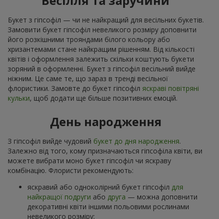
Весілля та заручини
Букет з гіпсофіл — чи не найкращий для весільних букетів.
Замовити букет гіпсофіл невеликого розміру доповнити
його розкішними трояндами білого кольору або
хризантемами стане найкращим рішенням. Від кількості
квітів і оформлення залежить скільки коштують букети
зоряний в оформленні. Букет з гіпсофіл весільний вийде
ніжним. Це саме те, що зараз в тренді весільної
флористики. Замовте до букет гіпсофіл
яскраві повітряні
кульки
, щоб додати ще більше позитивних емоцій.
День народження
З гіпсофіл вийде чудовий
букет до дня народження
.
Залежно від того, кому призначаються гіпсофіла квіти, ви
можете вибрати моно букет гіпсофіл чи яскраву
комбінацію. Флористи рекомендують:
яскравий або одноколірний букет гіпсофіл
для
найкращої подруги
або
друга
— можна доповнити
декоративні квіти іншими польовими рослинами
невеликого розміру;