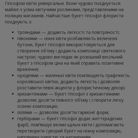
Гіпсофіли квіти універсальні. Вони чудово поєднується
майже з усіма квітучими рослинами, представленими на
полицях магазинів. Найчастіше букет гіпсофіл флористи
поєднують з:
трояндами — додають легкості та повітряності;
півоніями — ніжні квіти розбавляють величезні
бутони, букет гіпсофіл використовуються для
створення об'єму і додають композиції святкового
настрою; чудово виглядає як розкішний весільний
букет з гіпсофіли ціна на який справить позитивне
враження;
орхідеями — маленькі квіти пом’якшують графічність
королівської квітки, додають легкість і дозволяє
розставити певні акценти у флористичному декорі;
хризантемами — букет гіпсофіл з хризантемами
дозволяє досягти певного об’єму і створити легку
осінню композицію;
ліліями — дозволяє досягти гармонії форм;
герберами — букет гіпсофіл додає життєрадісних
фарб, пом’якшує великі щільні квіти і допомагають
перетворити суворий букет на ніжну композицію,
наповнену щирістю та натхненням.