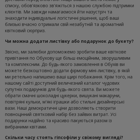
списку, обов'язково зв'яжіться з нашою службою підтримки
клієнтів. Ми завжди намагаємося йти назустріч та
знаходити індивідуальні логістичні рішення, щоб ваші
близькі вчасно отримали свій незабутній та ароматний
квітковий сюрприз.
Чи можна додати листівку або подарунок до букету?
Звісно, ми залюбки допоможемо зробити ваше квіткове
привітання по Обухову ще більш емоційним, зворушливим
та комплексним. До будь-якого замовлення в Обухів ви
можете безкоштовно додати фірмову міні-листівку, в якій
ми ретельно напишемо ваші щирі побажання. Крім того, на
нашому сайті доступний величезний каталог чудових
супутніх подарунків для будь-якого свята. Ви можете
обрати смачні шоколадні цукерки, вишукані макаруни,
повітряні кульки, м'які іграшки або стильні дизайнерські
вази. Наші демократичні ціни дозволяють створити
повноцінний святковий набір без зайвих витрат. Усі
подарунки надійно та красиво пакуються разом із
вибраними квітами.
Скільки часу стоять гіпсофіли у свіжому вигляді?