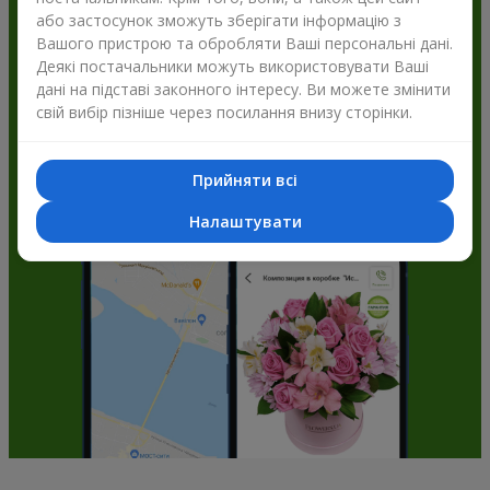
або застосунок зможуть зберігати інформацію з
Flowers.ua і отримуйте бонуси
Вашого пристрою та обробляти Ваші персональні дані.
Деякі постачальники можуть використовувати Ваші
дані на підставі законного інтересу. Ви можете змінити
свій вибір пізніше через посилання внизу сторінки.
Прийняти всі
Налаштувати