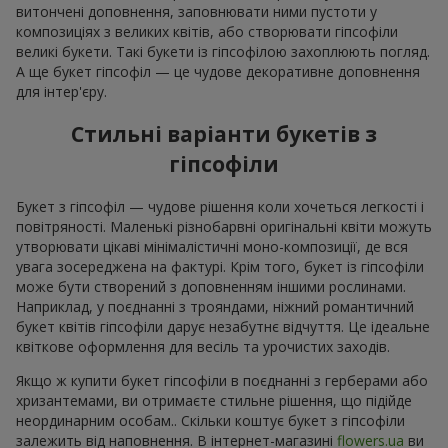
витончені доповнення, заповнювати ними пустоти у
композиціях з великих квітів, або створювати гіпсофіли
великі букети. Такі букети із гіпсофілою захоплюють погляд.
А ще букет гіпсофіл — це чудове декоративне доповнення
для інтер'єру.
Стильні варіанти букетів з
гіпсофіли
Букет з гіпсофіл — чудове рішення коли хочеться легкості і
повітряності. Маленькі різнобарвні оригінальні квіти можуть
утворювати цікаві мінімалістичні моно-композиції, де вся
увага зосереджена на фактурі. Крім того, букет із гіпсофіли
може бути створений з доповненням іншими рослинами.
Наприклад, у поєднанні з трояндами, ніжний романтичний
букет квітів гіпсофіли дарує незабутнє відчуття. Це ідеальне
квіткове оформлення для весіль та урочистих заходів.
Якщо ж купити букет гіпсофіли в поєднанні з герберами або
хризантемами, ви отримаєте стильне рішення, що підійде
неординарним особам.. Скільки коштує букет з гіпсофіли
залежить від наповнення. В інтернет-магазині
flowers.ua
ви