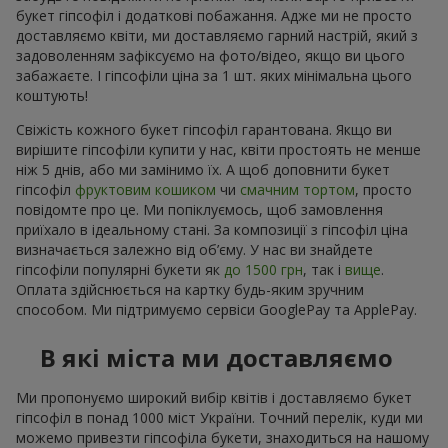
букет гіпсофіл і додаткові побажання. Адже ми не просто
доставляємо квіти, ми доставляємо гарний настрій, який з
задоволенням зафіксуємо на фото/відео, якщо ви цього
забажаєте. І гіпсофіли ціна за 1 шт. яких мінімальна цього
коштують!
Свіжість кожного букет гіпсофіл гарантована. Якщо ви
вирішите гіпсофіли купити у нас, квіти простоять не менше
ніж 5 днів, або ми замінимо їх. А щоб доповнити букет
гіпсофіл
фруктовим кошиком
чи
смачним тортом
, просто
повідомте про це. Ми попіклуємось, щоб замовлення
приїхало в ідеальному стані. За композиції з гіпсофіл ціна
визначається залежно від об’єму. У нас ви знайдете
гіпсофіли популярні букети як
до 1500 грн
, так і
вище
.
Оплата здійснюється на картку будь-яким зручним
способом. Ми підтримуємо сервіси GooglePay та ApplePay.
В які міста ми доставляємо
Ми пропонуємо широкий вибір квітів і доставляємо букет
гіпсофіл в понад 1000 міст України. Точний перелік, куди ми
можемо привезти гіпсофіла букети, знаходиться на нашому