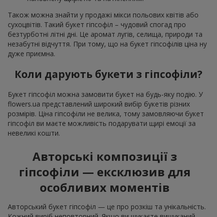
Також можна знайти у продажі мікси польових квітів або
сухоцвітів. Такий букет гіпсофіл – чудовий спогад про
безтурботні літні дні. Це аромат лугів, селища, природи та
незабутні відчуття. При тому, що на букет гіпсофілів ціна ну
дуже приємна.
Коли дарують букети з гіпсофіли?
Букет гіпсофіл можна замовити букет на будь-яку подію. У
flowers.ua представлений широкий вибір букетів різних
розмірів. Ціна гіпсофіли не велика, тому замовляючи букет
гіпсофіл ви маєте можливість подарувати щирі емоції за
невеликі кошти.
Авторські композиції з
гіпсофіли — ексклюзив для
особливих моментів
Авторський букет гіпсофіл — це про розкіш та унікальність.
Кожний виріб неповторний. Якщо ви шукаєте вишуканий