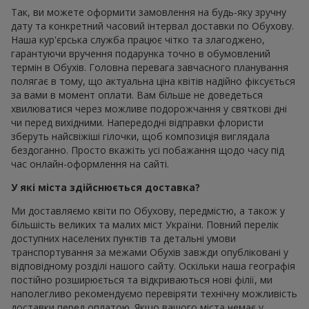
Так, ви можете оформити замовлення на будь-яку зручну
дату та конкретний часовий інтервал доставки по Обухову.
Наша кур'єрська служба працює чітко та злагоджено,
гарантуючи вручення подарунка точно в обумовлений
термін в Обухів. Головна перевага завчасного планування
полягає в тому, що актуальна ціна квітів надійно фіксується
за вами в момент оплати. Вам більше не доведеться
хвилюватися через можливе подорожчання у святкові дні
чи перед вихідними. Напередодні відправки флористи
зберуть найсвіжіші гілочки, щоб композиція виглядала
бездоганно. Просто вкажіть усі побажання щодо часу під
час онлайн-оформлення на сайті.
У які міста здійснюється доставка?
Ми доставляємо квіти по Обухову, передмістю, а також у
більшість великих та малих міст України. Повний перелік
доступних населених пунктів та детальні умови
транспортування за межами Обухів завжди опубліковані у
відповідному розділі нашого сайту. Оскільки наша географія
постійно розширюється та відкриваються нові філії, ми
наполегливо рекомендуємо перевіряти технічну можливість
доставки перед оплатою. Якщо вашого міста немає у