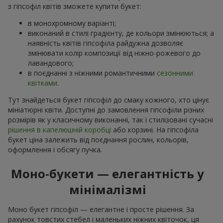
з гіпсофіл квітів зможете купити букет:
в монохромному варіанті;
виконаний в стилі градієнту, де кольори змінюються; а
наявність квітів гіпсофіла райдужна дозволяє
змінювати колір композиції від ніжно-рожевого до
лавандового;
в поєднанні з ніжними романтичними
сезонними
квітками
.
Тут знайдеться букет гіпсофіл до смаку кожного, хто цінує
мініатюрні квіти. Доступні до замовлення гіпсофіли різних
розмірів як у класичному виконанні, так і стилізовані сучасні
рішення в капелюшній коробці
або корзині. На гіпсофіла
букет ціна залежить від поєднання рослин, кольорів,
оформлення і обсягу пучка.
Моно-букети — елегантність у
мінімалізмі
Моно букет гіпсофіл — елегантне і просте рішення. За
рахунок товстих стебел і маленьких ніжних квіточок, ця