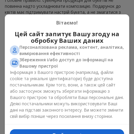
Головне правило: сувенірна продукція для букетів не
повинна надто ускладнювати композицію. Подарунок до
квітів має підтримувати настрій букета, а не змагатися з
ним. Для ніжних композицій підійде сувенірна продукція для
Вітаємо!
букетів, як легкі символічні додатки та легкі елементи
декору. Це може бути
тортик
або
маленька м’яка іграшка
.
Цей сайт запитує Вашу згоду на
Для яскравих є сенс використати більш сміливі додаткові
обробку Ваших даних
акценти, як вишукані
цукерки
чи дорогі сувеніри.
Персоналізована реклама, контент, аналітика,
Сувенірна продукція для букетів повинна вибиратись,
вимірювання ефективності
враховуючи й привід, і людину, якій адресований подарунок.
Збереження і/або доступ до інформації на
Якщо сумніваєтесь, яка сувенірна продукція для букетів вам
Вашому пристрої
потрібна — обирайте універсальні маленькі приємності,
Інформація з Вашого пристрою (наприклад, файли
широкий вибір яких знайдеться у нашому каталозі.
cookie та унікальні ідентифікатори) буде доступна
постачальникам. Крім того, вони, а також цей сайт
Сувеніри до букетів на різні свята
або застосунок зможуть зберігати інформацію з
Вашого пристрою та обробляти Ваші персональні дані.
Свято задає настрій, а сувенірна продукція для букетів його
Деякі постачальники можуть використовувати Ваші
підкреслює. Саме тому сувеніри для квітів часто обирають з
дані на підставі законного інтересу. Ви можете змінити
урахуванням дати та події. В нашому асортименті
свій вибір пізніше через посилання внизу сторінки.
знайдеться сувенірна продукція для букетів, що підійде до
будь-якого свята і може бути розрахована на будь-який
бюджет.