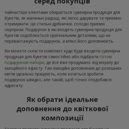
серед покупців
Найчастіше клієнтами обирається сувенірна продукція для
букетів, як маленькі радощі, які легко дарувати та приємно
отримувати. Це стильні дрібнички, солодкі приємні
сюрпризи. Подарунок в які входить сувенірна продукція для
букетів оздоблюється оригінальним деталями, що не
перевантажують подарунок, а м’яко його доповнюють.
Ви можете скласти комплект куди буде входити сувенірна
продукція для букетів самостійно або підібрати
готові
подарункові набори
, де все вже продумано: від візуалу до
емоційного ефекту. Такі емоційні доповнення до розкішних
квітів ідеально працюють, коли хочеться зробити
подарунок швидко, але такий, щоб точно сподобався
адресату.
Як обрати ідеальне
доповнення до квіткової
композиції