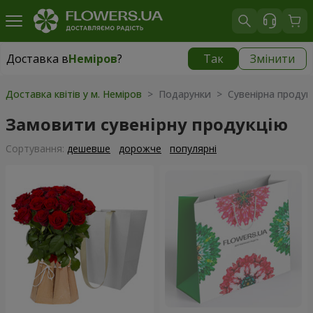
Доставка в
Неміров
?
Так
Змінити
Доставка в
Неміров
|
653 грн
Доставка квітів у м. Неміров
> Подарунки > Сувенірна продук
Замовити сувенірну продукцію
Сортування:
дешевше
дорожче
популярні