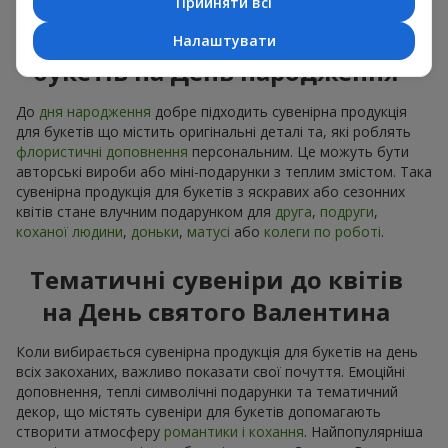
Прийняти всі
Сувенірна продукція до
Налаштувати
букетів на День народження
До
дня народження
добре підходить сувенірна продукція
для букетів що містить оригінальні деталі та, які роблять
флористичні доповнення
персональним. Це можуть бути
авторські вироби або міні-подарунки з теплим змістом. Така
сувенірна продукція для букетів з яскравих або сезонних
квітів стане влучним подарунком для
друга
,
подруги
,
коханої людини
,
доньки
,
матусі
або
колеги по роботі
.
Тематичні сувеніри до квітів
на День святого Валентина
Коли вибирається сувенірна продукція для букетів на день
всіх закоханих, важливо показати свої почуття. Емоційні
доповнення, теплі символічні подарунки та тематичний
декор, що містять сувеніри для букетів допомагають
створити атмосферу
романтики і кохання
. Найпопулярніша