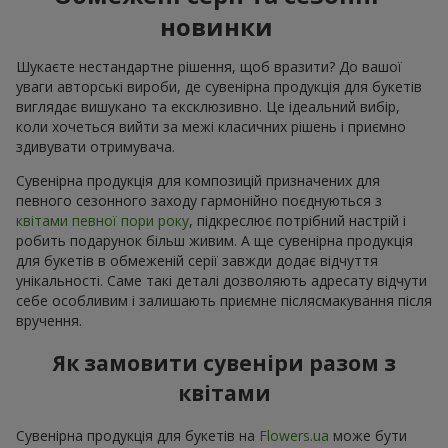
новинки
Шукаєте нестандартне рішення, щоб вразити? До вашої
уваги авторські вироби, де сувенірна продукція для букетів
виглядає вишукано та ексклюзивно. Це ідеальний вибір,
коли хочеться вийти за межі класичних рішень і приємно
здивувати отримувача.
Сувенірна продукція для композицій призначених для
певного сезонного заходу гармонійно поєднуються з
квітами певної пори року
, підкреслює потрібний настрій і
робить подарунок більш живим. А ще сувенірна продукція
для букетів в обмеженій серії завжди додає відчуття
унікальності. Саме такі деталі дозволяють адресату відчути
себе особливим і залишають приємне післясмакування після
вручення.
Як замовити сувеніри разом з
квітами
Сувенірна продукція для букетів на
Flowers.ua
може бути