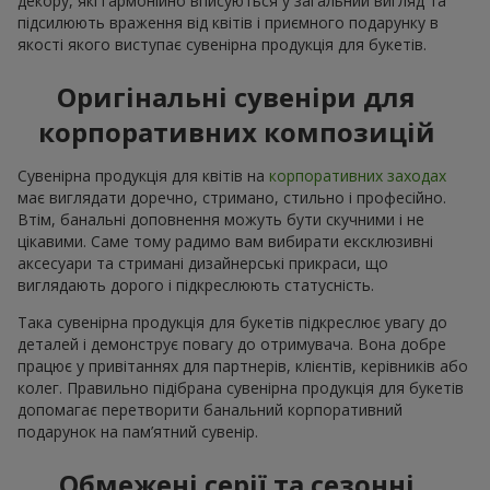
декору, які гармонійно вписуються у загальний вигляд та
підсилюють враження від квітів і приємного подарунку в
якості якого виступає сувенірна продукція для букетів.
Оригінальні сувеніри для
корпоративних композицій
Сувенірна продукція для квітів на
корпоративних заходах
має виглядати доречно, стримано, стильно і професійно.
Втім, банальні доповнення можуть бути скучними і не
цікавими. Саме тому радимо вам вибирати ексклюзивні
аксесуари та стримані дизайнерські прикраси, що
виглядають дорого і підкреслюють статусність.
Така сувенірна продукція для букетів підкреслює увагу до
деталей і демонструє повагу до отримувача. Вона добре
працює у привітаннях для партнерів, клієнтів, керівників або
колег. Правильно підібрана сувенірна продукція для букетів
допомагає перетворити банальний корпоративний
подарунок на пам’ятний сувенір.
Обмежені серії та сезонні