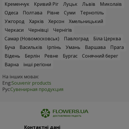
Кременчук
Кривий Ріг
Луцьк
Львів
Миколаїв
Одеса
Полтава
Рівне
Суми
Тернопіль
Ужгород
Харків
Херсон
Хмельницький
Черкаси
Чернівці
Чернігів
Самар (Новомосковськ)
Павлоград
Біла Церква
Буча
Васильків
Ірпінь
Умань
Варшава
Прага
Відень
Берлін
Ревне
Бургас
Сонячний берег
Варна
інші регіони
На інших мовах:
Eng:
Souvenir products
Рус:
Сувенирная продукция
Контактні дані