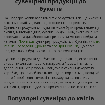
сувенірної продукції до
букетів
Наш подарунковий асортимент формується так, щоб кожен
клієнт міг знайти ідеальне доповнення до презенту.
Сувенірна продукція для букетів може бути представлена у
вигляді міні-подарунків, сувенірних дрібниць, ексклюзивних
аксесуарів та дизайнерських прикрас. Ви можете вибрати в
каталозі
Flowers.ua
cувенірну продукцію для букетів, як
м’які
іграшки
,
солодощі
,
фрукти
та
повітряні кульки
, що легко
поєднуються з будь-якою квітковою композицією.
Сувенірна продукція для букетів – це не лише декоративні
елементи для святкового настрою, а й доволі приємне
доповнення. Все разом ми пакуємо в стильні декоративні
коробки, що приваблюють погляд і створюють відповідний
настрій, щоб теплі символічні подарунки залишились на
згадку надовго. Вся сувенірна продукція для букетів разом з
квітами підібрана з думкою про емоцію, а не просто як річ.
Популярні сувеніри до квітів