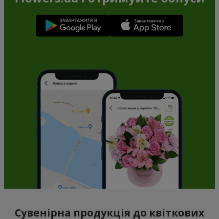
Сувенірна продукція до квіткових