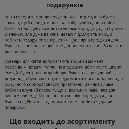
подарунків
Квіти говорять мовою почуттів. Але іноді одного букета
замало, щоб передати весь настрій, турботу чи ніжність.
Саме тут на сцену виходить сувенірна продукція для букетів.
Маленькі, але дуже важливі деталі підсилюють емоцію і
роблять подарунок завершеним. Сувенірна продукція для
букетів — не просто приємне доповнення, а спосіб сказати
більше без слів.
Сувеніри для квітів допомагають зробити момент
особливим: додати тепла, несподіванки або просто щирих
емоцій. Сувенірна продукція для букетів — це чудовий
доданок до будь-якої події: від романтичного побачення до
офіційного корпоративного привітання. Важливо лише
вибрати влучний презент, що є ідеальним рішенням для
вашого приводу. Ми впевнені, сувенірна продукція для
букетів від
Flowers.ua
допоможе вам зробити чудовий
подарунок.
Що входить до асортименту