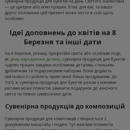
сувенірна продукція для букетів на день Святого Валентина
— це цукерки або м’які іграшки. Втім, для вас та вашої
другої половинки цей презент може нести в собі щось
особливе.
Ідеї доповнень до квітів на 8
Березня та інші дати
На 8 Березня, річниці, професійні свята або особливі події,
як
день народження дитини
, сувенірна продукція для букетів
чудово працює завдяки особливим деталям, стильним
дрібничкам та подарунковим наборам. Вони додають
святковості і роблять привітання більш продуманим. До
того ж сувенірна продукція для букетів разом з ніжними
квітами може повністю замінити подарунок до жіночого
свята чи певної символічної дати.
Сувенірна продукція до композицій
Сувенірна продукція для композицій створюється з
урахуванням масштабу і подачі. Тут важливі елементи