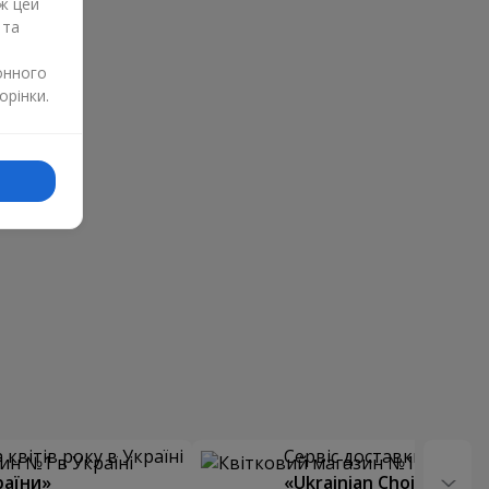
ж цей
 та
онного
орінки.
квітів року в Україні
Сервіс доставки квітів
раїни»
«Ukrainian Choice»