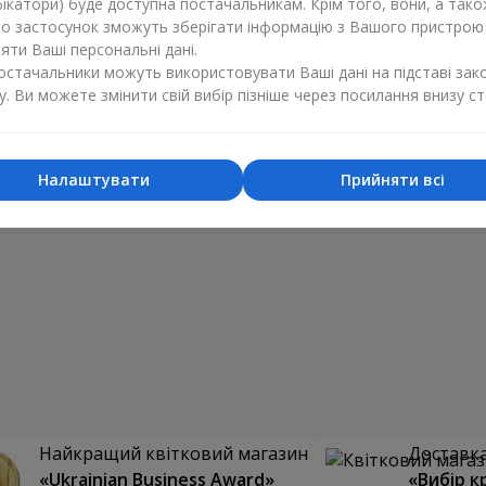
ікатори) буде доступна постачальникам. Крім того, вони, а тако
бо застосунок зможуть зберігати інформацію з Вашого пристрою
ти Ваші персональні дані.
постачальники можуть використовувати Ваші дані на підставі зак
у. Ви можете змінити свій вибір пізніше через посилання внизу ст
Налаштувати
Прийняти всі
Найкращий квітковий магазин
Доставка 
«Ukrainian Business Award»
«Вибір к