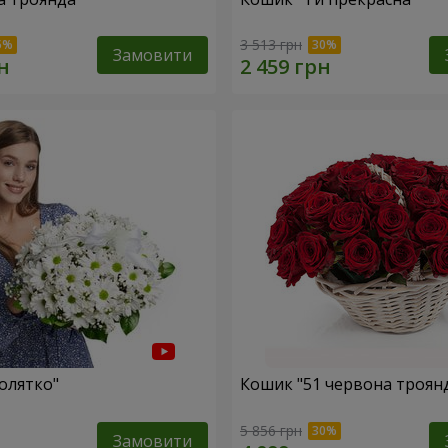
3 513 грн
Замовити
олятко"
Кошик "51 червона троян
5 856 грн
Замовити