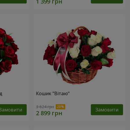
д
Кошик "Вітаю"
3 624 грн
Замовити
Замовити