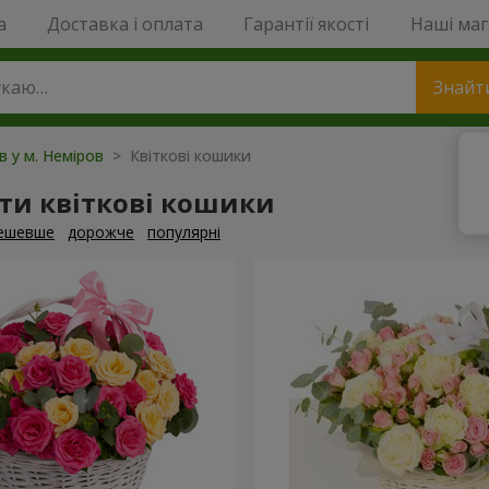
a
Доставка і оплата
Гарантії якості
Наші ма
Знайт
в у м. Неміров
> Квіткові кошики
ти квіткові кошики
ешевше
дорожче
популярні