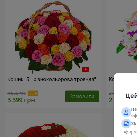
Кошик "51 різнокольорова троянда"
Кошик хриз
4 856 грн
2 469 грн
Цей
Замовити
Пе
еф
Зб
Інформа