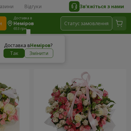
газини
Відгуки
Зв’яжіться з нами
Доставка в
и
Неміров
Статус замовлення
653 грн
Доставка в
Неміров
?
Так
Змінити