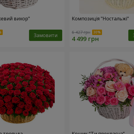
евий вихор"
Композиція "Ностальжі"
6 427 грн
Замовити
а троянда
Кошик “Ти прекрасна”