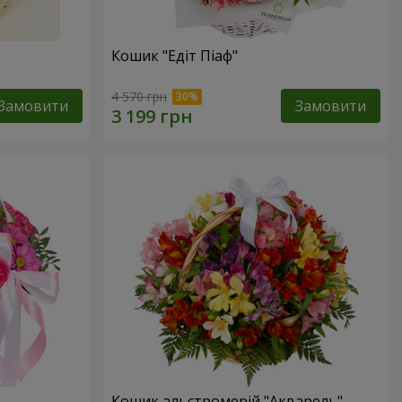
Кошик "Едіт Піаф"
4 570 грн
Замовити
Замовити
Кошик альстромерій "Акварель"