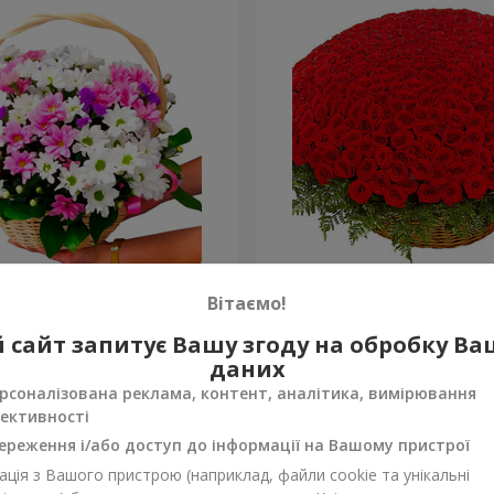
антем "Яскрава галявина"
501 червона троянда
Вітаємо!
54 471 грн
 сайт запитує Вашу згоду на обробку В
Замовити
даних
рсоналізована реклама, контент, аналітика, вимірювання
ективності
ереження і/або доступ до інформації на Вашому пристрої
ція з Вашого пристрою (наприклад, файли cookie та унікальні