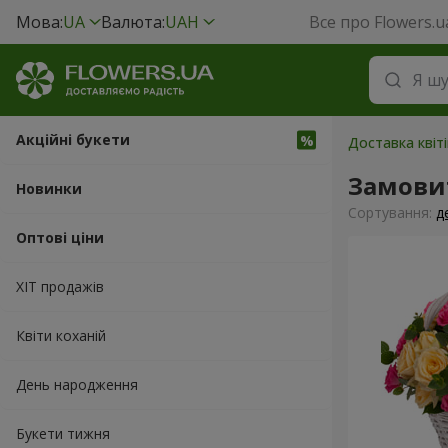
Мова:
UA
Валюта:
UAH
Все про Flowers.u
Акційні букети
Доставка квіті
Замови
Новинки
Сортування:
д
Оптові ціни
ХІТ продажів
Квіти коханій
День народження
Букети тижня