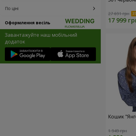
По ціні
27 691 грн
Оформлення весіль
Завантажуйте наш мобільний
додаток
Кошик "Янг
1 949 грн