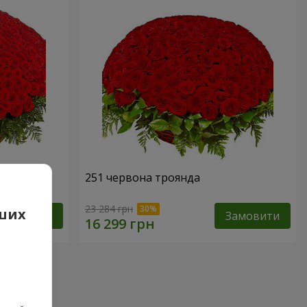
251 червона троянда
23 284 грн
аших
Замовити
Замовити