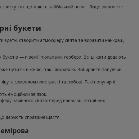
 в списку тих що мають найбільший попит. Якщо ви хочете
рні букети
ти здатні створити атмосферу свята та виразити найкращі
букетів — півонії, тюльпани, гербери. Всі ці квіти додають
же бути як ніжною, так і яскравою. Вибирайте популярні
іву, є символом пристрасті та любові. Такі популярні
ють емоційний зв'язок.
осферу чарівного свята. Серед найбільш потрібних —
 що дарують справжнє щастя.
Немірова