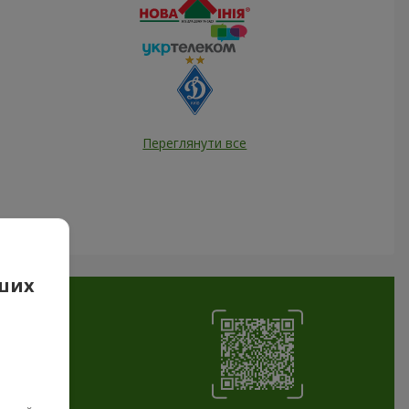
Переглянути все
аших