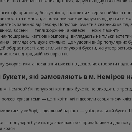
укети, що виконані в ніжних відтінках, дарують відчуття спокою 
класика флористики, безсумнівно, залишиться серед найбільш поп
гантності та ніжності, а тюльпани завжди дарують відчуття свіжос
юватись залежно від сезону. Популярні букети з сезонних квітів
шники, восени — теплі жоржини, а навесні — ніжні гіацинти.
айпоширеніші квіткові композиції виглядають не тільки естетичн
ння і виглядають дуже стильно. Це чудовий вибір популярних бук
дей обирає прості, але стильні популярні букети, які утворюютьс
зняється від традиційних варіантів.
ку флористики, а поєднання цих квітів дозволяє створити надзвич
 букети, які замовляють в м. Неміров 
 м. Неміров? Які популярні квіти для букетів не виходять з трен
ї, рожеві хризантеми — це ті квіти, які підкорили серця тисяч клі
милитися у виборі, є ідеальний варіант — універсальний букет. Це 
шки — популярні букети, що залишаються привабливими для покупц
ї краси.