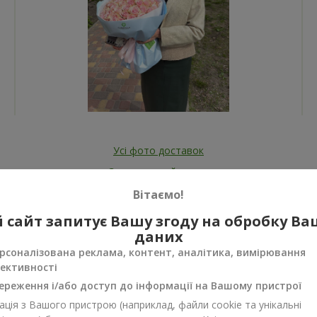
Усі фото доставок
Замовити цей товар
Вітаємо!
 сайт запитує Вашу згоду на обробку В
даних
рсоналізована реклама, контент, аналітика, вимірювання
ективності
ереження і/або доступ до інформації на Вашому пристрої
нуси
ція з Вашого пристрою (наприклад, файли cookie та унікальні