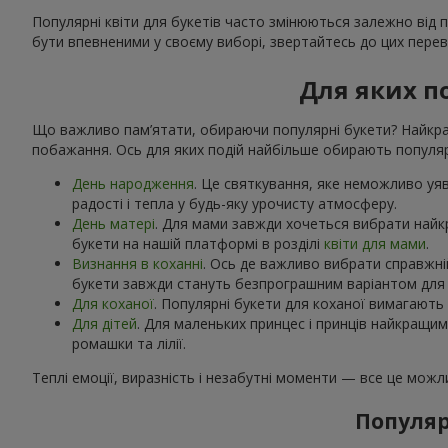
Популярні квіти для букетів часто змінюються залежно від 
бути впевненими у своєму виборі, звертайтесь до цих переві
Для яких п
Що важливо пам’ятати, обираючи популярні букети? Найкращ
побажання. Ось для яких подій найбільше обирають популярн
День народження
. Це святкування, яке неможливо уяви
радості і тепла у будь-яку урочисту атмосферу.
День матері
. Для мами завжди хочеться вибрати найк
букети на нашій платформі в розділі
квіти для мами
.
Визнання в коханні
. Ось де важливо вибрати справжній
букети завжди стануть безпрограшним варіантом для к
Для коханої
. Популярні букети для коханої вимагають 
Для дітей
. Для маленьких принцес і принців найкращи
ромашки та лілії.
Теплі емоції, виразність і незабутні моменти — все це мож
Популяр