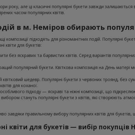
пори року, але ці класичні популярні букети завжди залишаються
рених часом популярних квітів.
одій в м. Неміров обирають популя
і композиції підходять для різноманітних подій. Популярні буке
і квіти для букетів:
ти без яскравих та барвистих квітів. Серед варіантів популярних 
ращий популярний букети. Квіткова композиція на День матері мо
 квітковий шедевр. Популярні букети з червоних троянд, без сумн
вітів для коханої.
особливого підходу — яскраві та ніжні композиції, що підкреслю
м вибором стануть популярні букети з квітів, які створюють атм
ливо завдяки правильному вибору популярних квітів для букетів,
ні квіти для букетів — вибір покупців 