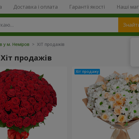
a
Доставка і оплата
Гарантії якості
Наші ма
Знайт
в у м. Неміров
> ХІТ продажів
Хіт продажів