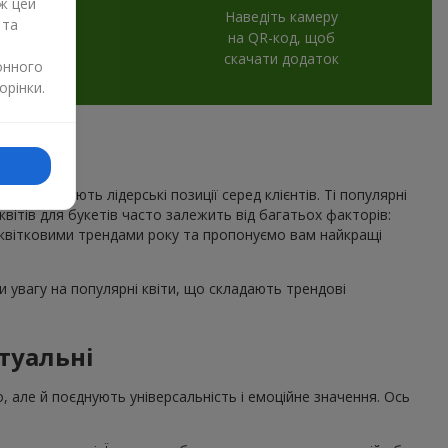
ж цей
Наведіть камеру
 та
на QR-код, щоб
скачати додаток
онного
орінки.
рік утримують лідерські позиції серед клієнтів. Ті популярні
 квітів для букетів часто залежить від багатьох факторів:
квітковими трендами року та пропонуємо вам найкращі
 увагу на популярні квіти, що складають трендові
туальні
о, але й поєднують універсальність і емоційне значення. Ось