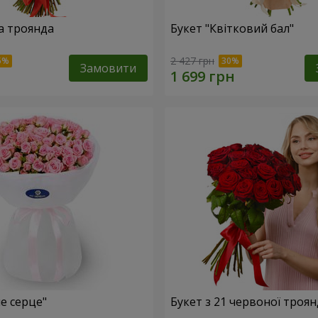
а троянда
Букет "Квітковий бал"
2 427 грн
Замовити
е серце"
Букет з 21 червоної троя