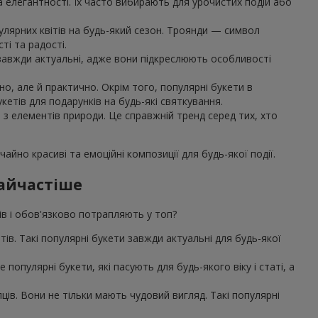
та елегантності. Їх часто вибирають для урочистих подій або
улярних квітів на будь-який сезон. Троянди — символ
ті та радості.
, завжди актуальні, адже вони підкреслюють особливості
о, але й практично. Окрім того, популярні букети в
етів для подарунків на будь-які святкування.
я з елементів природи. Це справжній тренд серед тих, хто
айно красиві та емоційні композиції для будь-якої події.
найчастіше
дів і обов'язково потрапляють у топ?
єнтів. Такі популярні букети завжди актуальні для будь-якої
популярні букети, які пасують для будь-якого віку і статі, а
ів. Вони не тільки мають чудовий вигляд. Такі популярні