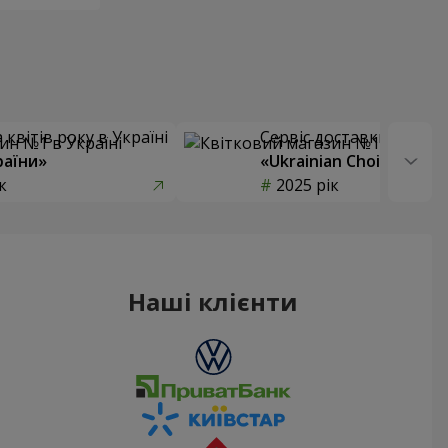
квітів року в Україні
Сервіс доставки квітів
раїни»
«Ukrainian Choice»
к
2025 рік
Наші клієнти