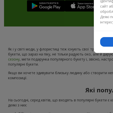
ідентиф
сайт а
обробля
Деякі 
інтерес
Як і у світі моди, у флористиці теж існують свої тренди. Щоро
букети, що зараз на піку, не тільки радують око, але й дару
сезону
, мети подарунка популярного букету і, звісно, наст
популярні букети.
Якщо ви хочете здивувати близьку людину або створити неп
композиції.
Які попу
На сьогодні, серед квітів, що входять в популярні букети є 
деякі з них: