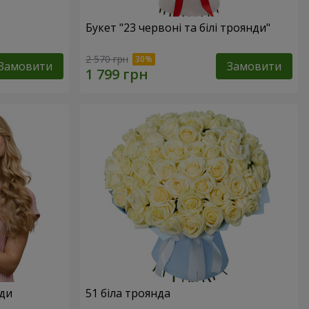
Букет "23 червоні та білі троянди"
2 570 грн
Замовити
Замовити
нди
51 біла троянда