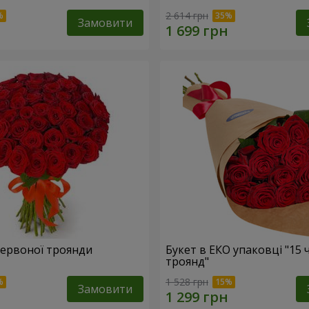
2 614 грн
Замовити
 червоної троянди
Букет в ЕКО упаковці "15
троянд"
1 528 грн
Замовити