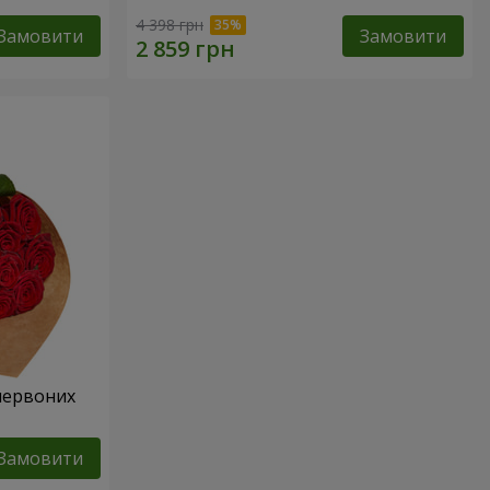
4 398 грн
Замовити
Замовити
 червоних
Замовити