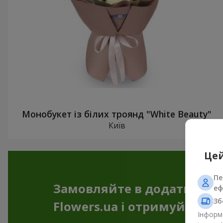
Монобукет із білих троянд "White Beauty"
Київ
Цей
Пе
Замовляйте в додатку
еф
Зб
Flowers.ua і отримуйте бо
Інформа