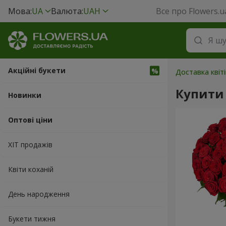
Мова:
UA
Валюта:
UAH
Все про Flowers.u
Акційні букети
Доставка квіті
Купити 
Новинки
Оптові ціни
ХІТ продажів
Квіти коханій
День народження
Букети тижня