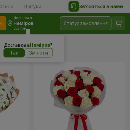
газини
Відгуки
Зв’яжіться з нами
Доставка в
и
Неміров
Статус замовлення
653 грн
Доставка в
Неміров
?
Так
Змінити