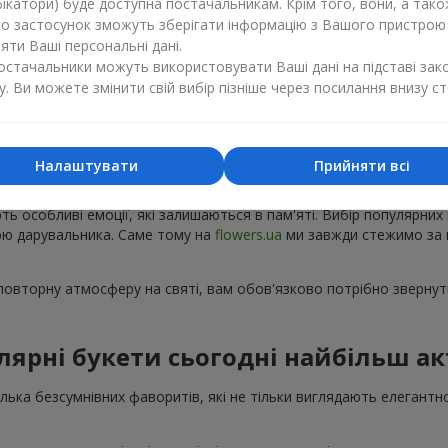
ікатори) буде доступна постачальникам. Крім того, вони, а тако
бо застосунок зможуть зберігати інформацію з Вашого пристрою
ти Ваші персональні дані.
постачальники можуть використовувати Ваші дані на підставі зак
у. Ви можете змінити свій вибір пізніше через посилання внизу ст
Популярні букети — тренди сезону
Налаштувати
Прийняти всі
ку з'являються нові популярні букети, а деякі композиції з року в 
ють особливі емоції, які залишаються в пам'яті. Вибір популярних
рою дарувальника. Саме тому на
flowers.ua
ми завжди стежимо за 
овторну атмосферу на святі, вам обов'язково потрібно звернути
лярні букети сьогодні найбільш ак
кілька безсумнівних фаворитів, які не тільки виглядають елегантн