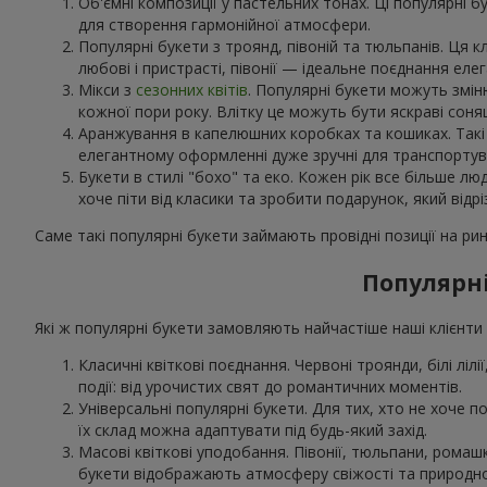
Об'ємні композиції у пастельних тонах. Ці популярні б
для створення гармонійної атмосфери.
Популярні букети з троянд, півоній та тюльпанів. Ця 
любові і пристрасті, півонії — ідеальне поєднання еле
Мікси з
сезонних квітів
. Популярні букети можуть змін
кожної пори року. Влітку це можуть бути яскраві соня
Аранжування в капелюшних коробках та кошиках. Такі н
елегантному оформленні дуже зручні для транспортува
Букети в стилі "бохо" та еко. Кожен рік все більше лю
хоче піти від класики та зробити подарунок, який відрі
Саме такі популярні букети займають провідні позиції на рин
Популярні
Які ж популярні букети замовляють найчастіше наші клієнти в
Класичні квіткові поєднання. Червоні троянди, білі лілі
події: від урочистих свят до романтичних моментів.
Універсальні популярні букети. Для тих, хто не хоче по
їх склад можна адаптувати під будь-який захід.
Масові квіткові уподобання. Півонії, тюльпани, рома
букети відображають атмосферу свіжості та природно