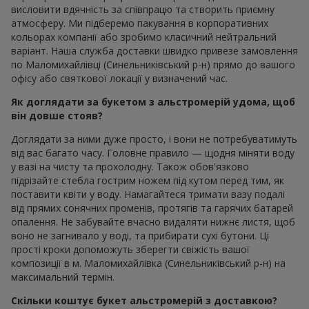
висловити вдячність за співпрацю та створить приємну
атмосферу. Ми підберемо пакування в корпоративних
кольорах компанії або зробимо класичний нейтральний
варіант. Наша служба доставки швидко привезе замовлення
по Маломихайлівці (Синельниківський р-н) прямо до вашого
офісу або святкової локації у визначений час.
Як доглядати за букетом з альстромерій удома, щоб
він довше стояв?
Доглядати за ними дуже просто, і вони не потребуватимуть
від вас багато часу. Головне правило — щодня міняти воду
у вазі на чисту та прохолодну. Також обов'язково
підрізайте стебла гострим ножем під кутом перед тим, як
поставити квіти у воду. Намагайтеся тримати вазу подалі
від прямих сонячних променів, протягів та гарячих батарей
опалення. Не забувайте вчасно видаляти нижнє листя, щоб
воно не загнивало у воді, та прибирати сухі бутони. Ці
прості кроки допоможуть зберегти свіжість вашої
композиції в м. Маломихайлівка (Синельниківський р-н) на
максимальний термін.
Скільки коштує букет альстромерій з доставкою?