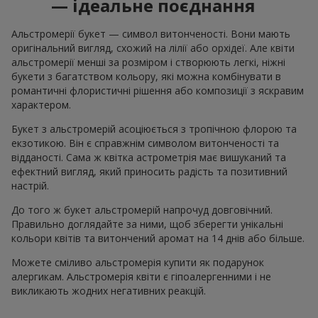
— ідеальне поєднання
Альстромерії букет — символ витонченості. Вони мають
оригінальний вигляд, схожий на лілії або орхідеї. Але квіти
альстромерії менші за розміром і створюють легкі, ніжні
букети з багатством кольору, які можна комбінувати в
романтичні флористичні рішення або композиції з яскравим
характером.
Букет з альстромерій асоціюється з тропічною флорою та
екзотикою. Він є справжнім символом витонченості та
відданості. Сама ж квітка астрометрія має вишуканий та
ефектний вигляд, який приносить радість та позитивний
настрій.
До того ж букет альстромерій напрочуд довговічний.
Правильно доглядайте за ними, щоб зберегти унікальні
кольори квітів та витончений аромат на 14 днів або більше.
Можете сміливо альстромерія купити як подарунок
алергикам. Альстромерія квіти є гіпоалергенними і не
викликають жодних негативних реакцій.