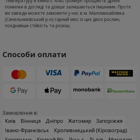
температуру в кімнаті. Альстромерії прощають дрібні
помилки в догляді та довше залишаються пишними. Проте
ви завжди можете замовити у нас в м. Маломихайлівка
(Синельниківський р-н) гарний мікс із цих двох рослин,
поєднавши стійкість та розкіш.
Способи оплати
Замовлення в:
Київ
Вінниця
Дніпро
Житомир
Запоріжжя
Івано-Франківськ
Кропивницький (Кіровоград)
Кременчук
Кривий Ріг
Луцьк
Львів
Миколаїв