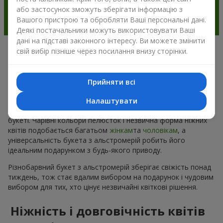
або застосунок зможуть зберігати інформацію з
Вашого пристрою та обробляти Ваші персональні дані.
Деякі постачальники можуть використовувати Ваші
дані на підставі законного інтересу. Ви можете змінити
свій вибір пізніше через посилання внизу сторінки.
Чому варто вибрати букет з
альстромерії в м.Маломихайлівка
Прийняти всі
(Синельниківський р-н)
Налаштувати
Альстромерія квітка — це ніжність і естетика в одному
букеті. Чарівні кольори пелюсток і незвична форма ніжних
квітів подобається багатьом
жінкам
та
чоловікам
, а
універсальність букета з альстромерій робить його
ідеальним подарунком з будь-якого приводу.
Різнобарвний букет з альстромерій зберігає свіжість понад
тиждень, тож стає вдалим вибором на подарунок і чудовим
вибором для тих, хто цінує незвичайні квіткові рішення.
Ніжність і довговічність квітів