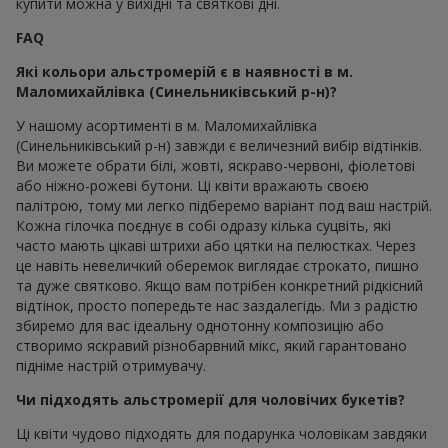
купити можна у вихідні та святкові дні.
FAQ
Які кольори альстромерій є в наявності в м.
Маломихайлівка (Синельниківський р-н)?
У нашому асортименті в м. Маломихайлівка
(Синельниківський р-н) завжди є величезний вибір відтінків.
Ви можете обрати білі, жовті, яскраво-червоні, фіолетові
або ніжно-рожеві бутони. Ці квіти вражають своєю
палітрою, тому ми легко підберемо варіант под ваш настрій.
Кожна гілочка поєднує в собі одразу кілька суцвіть, які
часто мають цікаві штрихи або цятки на пелюстках. Через
це навіть невеличкий оберемок виглядає строкато, пишно
та дуже святково. Якщо вам потрібен конкретний рідкісний
відтінок, просто попередьте нас заздалегідь. Ми з радістю
збиремо для вас ідеальну однотонну композицію або
створимо яскравий різнобарвний мікс, який гарантовано
підніме настрій отримувачу.
Чи підходять альстромерії для чоловічих букетів?
Ці квіти чудово підходять для подарунка чоловікам завдяки