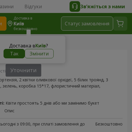
газини
Відгуки
Зв’яжіться з нами
Доставка в
и
Київ
Статус замовлення
безкоштовно
я "Іліанна"
Доставка в
Київ
?
Так
Змінити
ція "Іліанна"
Уточнити
сті
гортензія, 2 квітки оливкової орхідеї, 5 білих троянд, 3
, зелень, коробка 15*17, флористичний матеріал,
і:
Квіти простоять 5 днів або ми замінимо букет
Опис
ьогодні з 09:00, при сплаті замовлення до
Безкоштовно