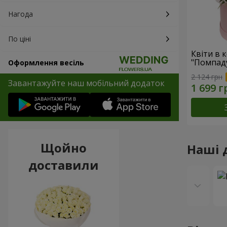
Нагода
По ціні
Квіти в 
"Помпад
Оформлення весіль
2 124 грн
Завантажуйте наш мобільний додаток
Щойно
Наші 
доставили