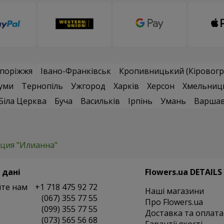
поріжжя
Івано-Франківськ
Кропивницький (Кіровогр
уми
Тернопіль
Ужгород
Харків
Херсон
Хмельниц
Біла Церква
Буча
Васильків
Ірпінь
Умань
Варша
ция "Илианна"
 дані
Flowers.ua DETAILS
те нам
+1 718 475 92 72
Наші магазини
(067) 355 77 55
Про Flowers.ua
(099) 355 77 55
Доставка та оплата
(073) 565 56 68