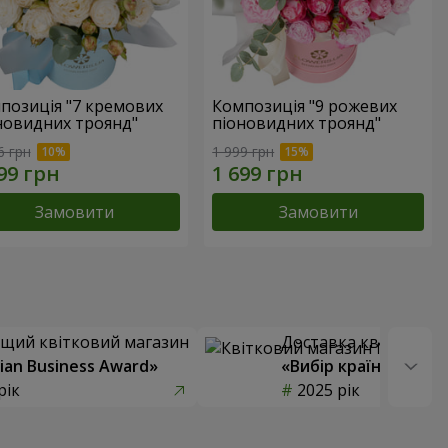
позиція "7 кремових
Композиція "9 рожевих
новидних троянд"
піоновидних троянд"
6 грн
1 999 грн
Замовити
Замовити
щий квітковий магазин
Доставка квітів року
ian Business Award»
«Вибір країни»
рік
2025 рік