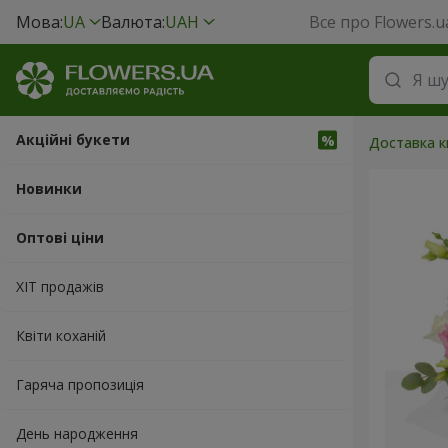
Мова:
UA
Валюта:
UAH
Все про Flowers.u
Акційні букети
Доставка кв
Новинки
Оптові ціни
ХІТ продажів
Квіти коханій
Гаряча пропозиція
День народження