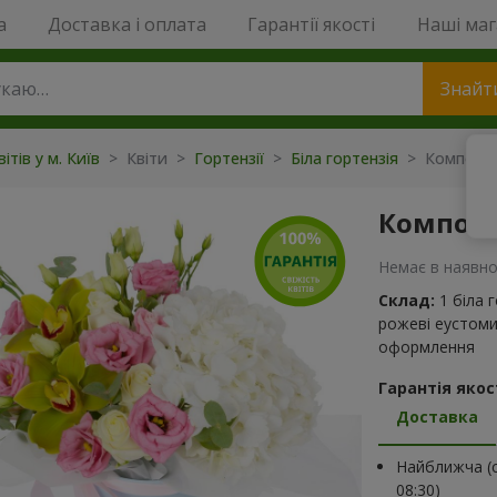
a
Доставка і оплата
Гарантії якості
Наші ма
Знайт
ітів у м. Київ
> Квіти >
Гортензії
>
Біла гортензія
> Композиці
Компози
Немає в наявно
Склад:
1 біла 
рожеві еустоми
оформлення
Гарантія якост
Доставка
Найближча (с
08:30)