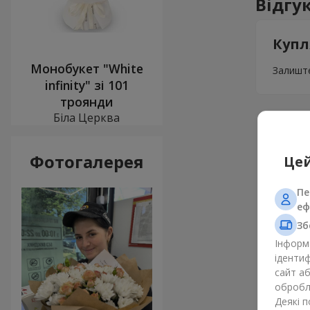
Відгу
Купл
Монобукет "White
Залиште
infinity" зі 101
троянди
Біла Церква
Фотогалерея
Цей
Пе
еф
Зб
Інформа
ідентиф
сайт а
обробля
Деякі 