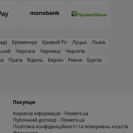
ад)
Кременчук
Кривий Ріг
Луцьк
Львів
ький
Черкаси
Чернівці
Чернігів
ва
Прага
Відень
Берлін
Ревне
Бургас
Покупцю
Корисна інформація - Flowers.ua
Публічний договір - Flowers.ua
Політика конфіденційності та повернень коштів