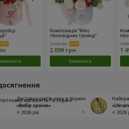
коробці
Композиція "Мікс
Ком
ур"
піоновідних троянд"
піо
2 624 грн
1 66
Замовити
Замовити
досягнення
Доставка квітів року в Україні
Найкра
«Вибір країни»
«Ukrain
2026 рік
2026 