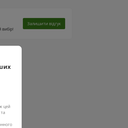
Залишити відгук
 вибір!
аших
ж цей
 та
онного