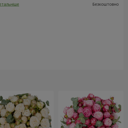
етальніше
Безкоштовно