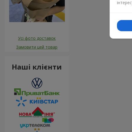
інтерес
Усі фото доставок
Замовити цей товар
Наші клієнти