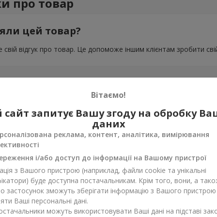
ки про товар
яли цей товар?
 свій відгук про товар. Це допоможе іншим клієнтам зробити свій
Вітаємо!
 сайт запитує Вашу згоду на обробку В
даних
рсоналізована реклама, контент, аналітика, вимірювання
ективності
ереження і/або доступ до інформації на Вашому пристрої
ція з Вашого пристрою (наприклад, файли cookie та унікальні
ікатори) буде доступна постачальникам. Крім того, вони, а тако
бо застосунок зможуть зберігати інформацію з Вашого пристрою
ти Ваші персональні дані.
постачальники можуть використовувати Ваші дані на підставі зак