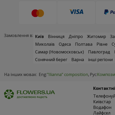
Замовлення в:
Київ
Вінниця
Дніпро
Житомир
За
Миколаїв
Одеса
Полтава
Рівне
С
Самар (Новомосковськ)
Павлоград
Сонячний берег
Варна
інші регіони
На інших мовах:
Eng:
"Ilianna" composition
Рус:
Компози
Контактні
Телефонуй
Київстар
Водафон
Лайфсел