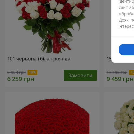
ідентиф
сайт а
обробля
Деякі 
інтерес
101 червона і біла троянда
151 червон
6 954 грн
17 198 грн
Замовити