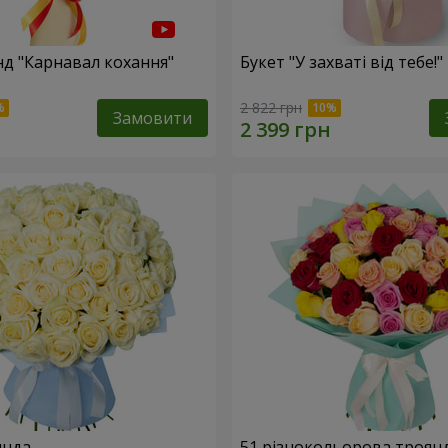
нд "Карнавал кохання"
Букет "У захваті від тебе!"
2 822 грн
Замовити
янда
51 різнокольорова троян