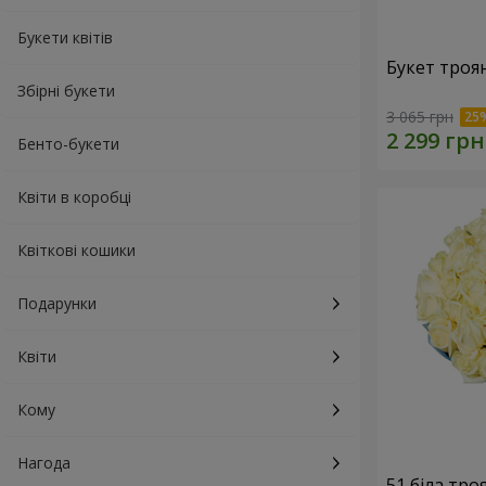
Букети квітів
Букет троя
Збірні букети
3 065 грн
Бенто-букети
Квіти в коробці
Квіткові кошики
Подарунки
Квіти
Кому
Нагода
51 біла тро