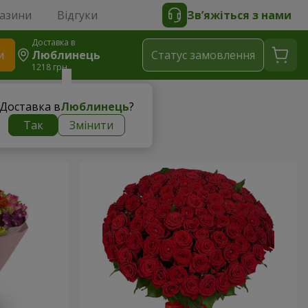
газини
Відгуки
Зв’яжіться з нами
Доставка в
и
Люблинець
Статус замовлення
1218 грн
Доставка в
Люблинець
?
Так
Змінити