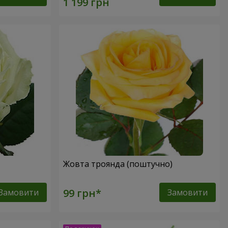
Жовта троянда (поштучно)
Замовити
Замовити