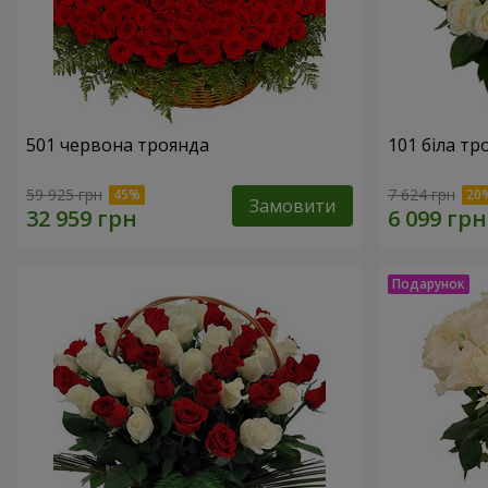
501 червона троянда
101 біла тр
59 925 грн
7 624 грн
Замовити