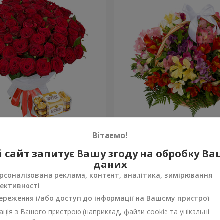
х троянд
Кошик альстромерій "Акв
Вітаємо!
3 528 грн
 сайт запитує Вашу згоду на обробку В
Замовити
даних
рсоналізована реклама, контент, аналітика, вимірювання
ективності
ереження і/або доступ до інформації на Вашому пристрої
ція з Вашого пристрою (наприклад, файли cookie та унікальні