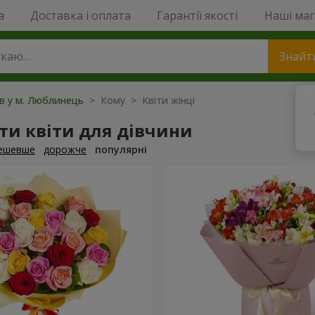
a
Доставка і оплата
Гарантії якості
Наші ма
Знайт
ів у м. Люблинець
> Кому > Квіти жінці
ти квіти для дівчини
ешевше
дорожче
популярні