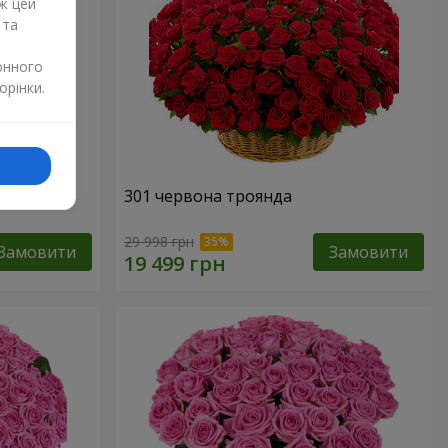
ж цей
 та
онного
орінки.
нда
301 червона троянда
29 998 грн
Замовити
Замовити