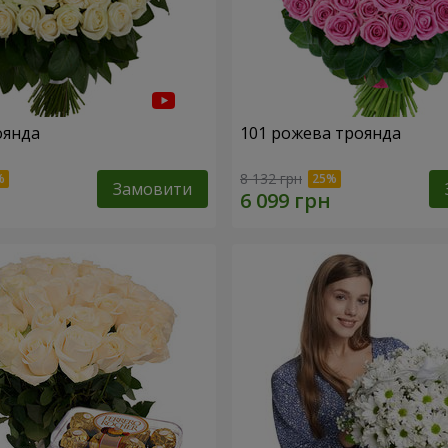
оянда
101 рожева троянда
8 132 грн
Замовити