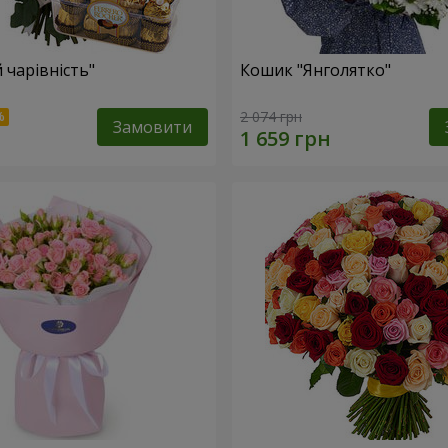
 чарівність"
Кошик "Янголятко"
2 074 грн
Замовити