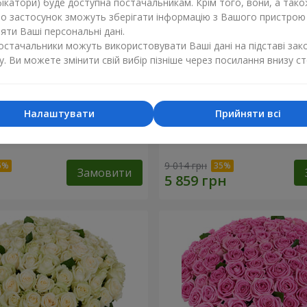
ікатори) буде доступна постачальникам. Крім того, вони, а тако
бо застосунок зможуть зберігати інформацію з Вашого пристрою
ти Ваші персональні дані.
постачальники можуть використовувати Ваші дані на підставі зак
у. Ви можете змінити свій вибір пізніше через посилання внизу ст
Налаштувати
Прийняти всі
а троянда
101 різнокольорова троя
9 014 грн
Замовити