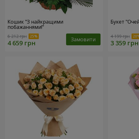
Кошик "З найкращими
Букет "Очей
побажаннями!"
6 212 грн
4 199 грн
Замовити