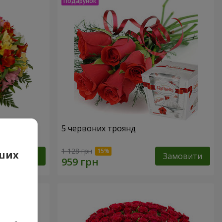
арель"
5 червоних троянд
1 128 грн
аших
Замовити
Замовити