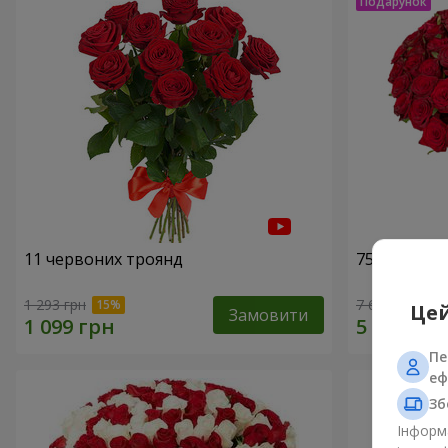
11 червоних троянд
75 червони
1 293 грн
7 656 грн
Цей
Замовити
Пе
еф
Зб
Інформа