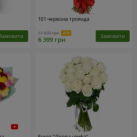
101 червона троянда
11 635 грн
Замовити
Замовити
да
Букет "Лісова німфа"