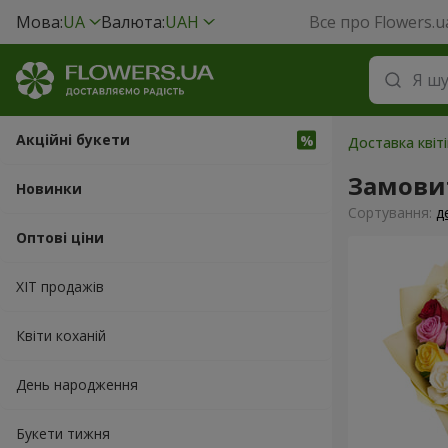
Мова:
UA
Валюта:
UAH
Все про Flowers.u
Акційні букети
Доставка квіт
Замови
Новинки
Сортування:
д
Оптові ціни
ХІТ продажів
Квіти коханій
День народження
Букети тижня