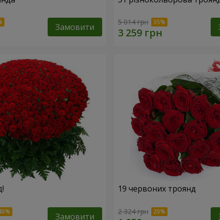
5 014 грн
Замовити
!
19 червоних троянд
2 324 грн
Замовити