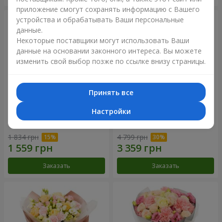
приложение смогут сохранять информацию с Вашего
устройства и обрабатывать Ваши персональные
данные.
Некоторые поставщики могут использовать Ваши
данные на основании законного интереса. Вы можете
изменить свой выбор позже по ссылке внизу страницы.
Принять все
Настройки
Букет "Дзинтарс"
Букет "Your Smile"
1 834 грн
4 799 грн
Заказать
Заказать