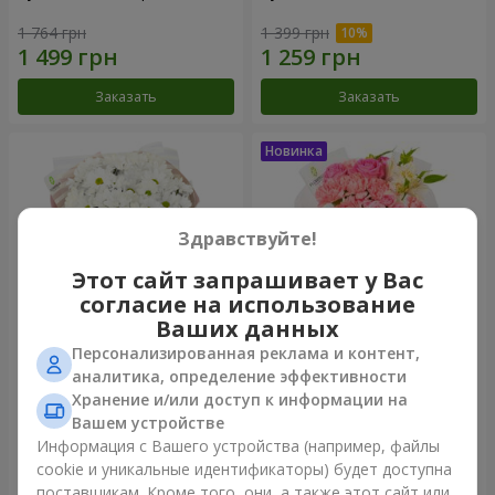
1 764 грн
1 399 грн
Заказать
Заказать
Здравствуйте!
Этот сайт запрашивает у Вас
согласие на использование
Ваших данных
Персонализированная реклама и контент,
Букет "White happiness"
Букет "Розовый зефир"
аналитика, определение эффективности
Хранение и/или доступ к информации на
999 грн
1 364 грн
Вашем устройстве
Информация с Вашего устройства (например, файлы
cookie и уникальные идентификаторы) будет доступна
Заказать
Заказать
поставщикам. Кроме того, они, а также этот сайт или