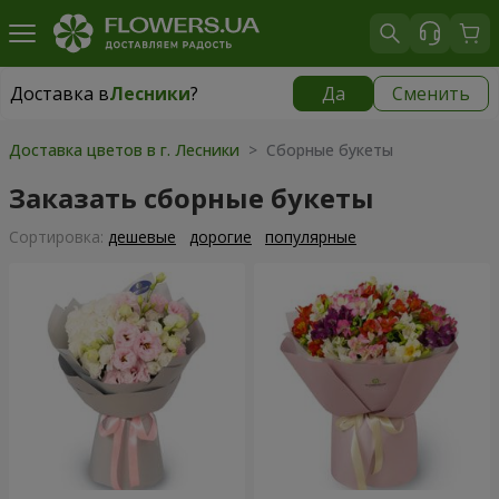
Доставка в
Лесники
?
Да
Сменить
Доставка в
Лесники
|
бесплатно
Доставка цветов в г. Лесники
> Сборные букеты
Заказать сборные букеты
Cортировка:
дешевые
дорогие
популярные