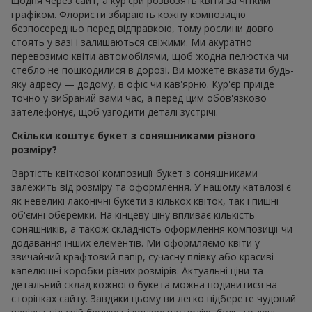
щодня через сайт, а кур'єри розвозять квіти за чітким
графіком. Флористи збирають кожну композицію
безпосередньо перед відправкою, тому рослини довго
стоять у вазі і залишаються свіжими. Ми акуратно
перевозимо квіти автомобілями, щоб жодна пелюстка чи
стебло не пошкодилися в дорозі. Ви можете вказати будь-
яку адресу — додому, в офіс чи кав'ярню. Кур'єр приїде
точно у вибраний вами час, а перед цим обов'язково
зателефонує, щоб узгодити деталі зустрічі.
Скільки коштує букет з соняшниками різного
розміру?
Вартість квіткової композиції букет з соняшниками
залежить від розміру та оформлення. У нашому каталозі є
як невеликі лаконічні букети з кількох квіток, так і пишні
об'ємні оберемки. На кінцеву ціну впливає кількість
соняшників, а також складність оформлення композиції чи
додавання інших елементів. Ми оформляємо квіти у
звичайний крафтовий папір, сучасну плівку або красиві
капелюшні коробки різних розмірів. Актуальні ціни та
детальний склад кожного букета можна подивитися на
сторінках сайту. Завдяки цьому ви легко підберете чудовий