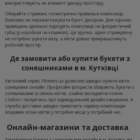
використовують як елемент декору простору.
Обирайте стримані, геометрично правильні композиції.
Важливо не перевантажувати букет декором. Для офісних
приміщень ідеально підходять композиції на флористичній
губці (у коробках чи кошиках). Це зручно, адже отримувачу
не потрібно шукати вазу, а квіти довше прикрашатимуть
робочий простір.
Де замовити або купити букети з
соняшниками в м. Кутківці
Квітковий сервіс Flowers.ua дозволяє швидко купити квіти
соняшники онлайн. Професійні флористи збирають букети з
соняшниками зі свіжих квітів, охайно вкладаючи кожне
стебло і піклуючись про індивідуальний дизайн пакування. А
служба доставки швидко привозить чарівну композицію
яскравих літніх квітів у потрібне місце у потрібний час.
Онлайн-магазини та доставка
Замовляючи букети з соняшниками онлайн в м. Кутківці, ви