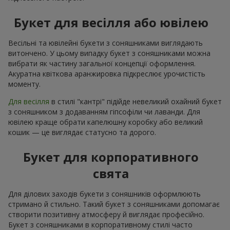
Букет для весілля або ювілею
Весільні та ювілейні букети з соняшниками виглядають
витончено. У цьому випадку букет з соняшниками можна
вибрати як частину загальної концепції оформлення.
Акуратна квіткова аранжировка підкреслює урочистість
моменту.
Для весілля
в стилі "кантрі" підійде невеликий охайний букет
з соняшником з додаванням гіпсофіли чи лаванди. Для
ювілею краще обрати капелюшну коробку або великий
кошик — це виглядає статусно та дорого.
Букет для корпоративного
свята
Для ділових заходів букети з соняшників оформлюють
стримано й стильно. Такий букет з соняшниками допомагає
створити позитивну атмосферу й виглядає професійно.
Букет з соняшниками в корпоративному стилі часто