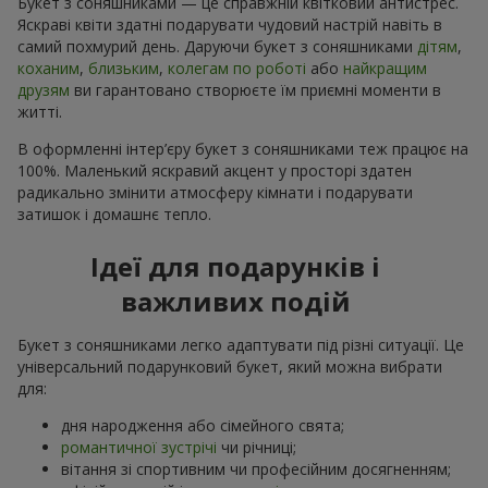
Букет з соняшниками — це справжній квітковий антистрес.
Яскраві квіти здатні подарувати чудовий настрій навіть в
самий похмурий день. Даруючи букет з соняшниками
дітям
,
коханим
,
близьким
,
колегам по роботі
або
найкращим
друзям
ви гарантовано створюєте їм приємні моменти в
житті.
В оформленні інтер’єру букет з соняшниками теж працює на
100%. Маленький яскравий акцент у просторі здатен
радикально змінити атмосферу кімнати і подарувати
затишок і домашнє тепло.
Ідеї для подарунків і
важливих подій
Букет з соняшниками легко адаптувати під різні ситуації. Це
універсальний подарунковий букет, який можна вибрати
для:
дня народження або сімейного свята;
романтичної зустрічі
чи річниці;
вітання зі спортивним чи професійним досягненням;