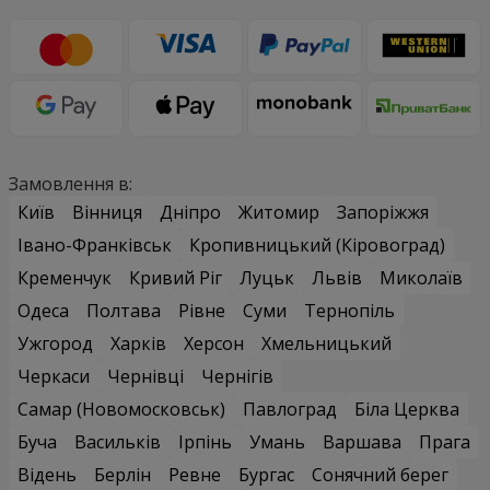
Замовлення в:
Київ
Вінниця
Дніпро
Житомир
Запоріжжя
Івано-Франківськ
Кропивницький (Кіровоград)
Кременчук
Кривий Ріг
Луцьк
Львів
Миколаїв
Одеса
Полтава
Рівне
Суми
Тернопіль
Ужгород
Харків
Херсон
Хмельницький
Черкаси
Чернівці
Чернігів
Самар (Новомосковськ)
Павлоград
Біла Церква
Буча
Васильків
Ірпінь
Умань
Варшава
Прага
Відень
Берлін
Ревне
Бургас
Сонячний берег