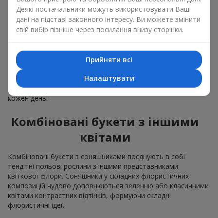
Деякі постачальники можуть використовувати Ваші
Класичний букет з
дані на підставі законного інтересу. Ви можете змінити
соняшників
свій вибір пізніше через посилання внизу сторінки.
Класичний букет з соняшниками підкреслює природну
форму і колірну гаму яскравої квітки. Великі квіти та високі
Прийняти всі
стебла створюють чіткий силует композиції. Це
Налаштувати
універсальній літні композиції, що підійдуть, як для
урочистих подій та і просто, як приємний подарунок на
кожен день.
Комбіновані букети з іншими
квітами
Комбіновані букети з соняшниками поєднують в собі
тендітні польові рослини з іншими представниками
квіткової флори. Соняшники у складних флористичних
композицій чудово доповнюються зеленню або класичними
квітами контрастних відтінків, формуючи складні
флористичні ідеї.