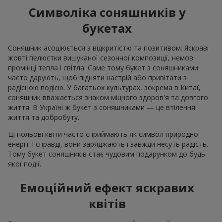
Символіка соняшників у
букетах
Соняшник асоціюється з відкритістю та позитивом. Яскраві
жовті пелюстки вишуканої сезонної композиції, немов
промінці тепла і світла. Саме тому букет з соняшниками
часто дарують, щоб підняти настрій або привітати з
радісною подією. У багатьох культурах, зокрема в Китаї,
соняшник вважається знаком міцного здоров'я та довгого
життя. В Україні ж букет з соняшниками — це втілення
життя та добробуту.
Ці польові квіти часто сприймають як символ природної
енергії.І справді, вони заряджають і завжди несуть радість.
Тому букет соняшників стає чудовим подарунком до будь-
якої події.
Емоційний ефект яскравих
квітів