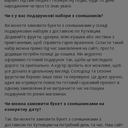
варіант під свій бюджет і конкретну подію, будь то день
народження чи просто знак уваги.
Чи є у вас подарункові набори з соняшників?
Ви можете замовити букети з соняшниками у складі
подарункових наборів з доставкою по Кутківцям.
Додавайте фрукти, цукерки, м’які іграшки або листівки з
привітаннями, щоб справити гарне враження. Скласти такий
набір можна прямо під час замовлення на сайті, просто
додавши потрібні позиції до кошика. Ми акуратно
оформимо готовий подарунок так, щоби це виглядало
дорого та оригінально. А кур'єр зробить все можливе, щоб
усе доїхало в ідеальному вигляді. Солодощі та сезонні
фрукти ми беремо лише свіжі та перевірені. Це дуже зручно,
адже ви отримуєте повністю готовий і красивий презент в
одному замовленні й не витрачаєте час на пошуки
подарунків по різних магазинах.
Чи можна замовити букет з соняшниками на
конкретну дату?
Так. Ви можете замовити букет з соняшниками з
доставкою по Кутківцям на потрібний день та час. Наш сайт