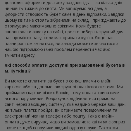
дозволяє оформити доставку заздалегідь — за кілька днів
чи навіть тижнів до свята. Ми записуємо всі дані, а
флористи створюють букет саме в день відправки. Завдяки
цьому квіти не стоять зібраними на складі і приїжджають до
отримувача максимально свіжими. Коли будете
заповнювати анкету на сайті, просто виберіть зручний для
вас проміжок часу, коли має приїхати кур'єр. Якщо ваші
плани раптом зміняться, ви завжди можете зв'язатися з
нашою підтримкою і без проблем перенести час або
змінити адресу.
Які способи оплати доступні при замовленні букета в
м. Кутківці?
Ви можете сплатити за букет з соняшниками онлайн
карткою або за допомогою зручної платіжної системи. Ми
приймаємо картки різних банків, тому оплата триватиме
всього пару хвилин. Розрахунок відбувається прямо на
сайті через захищену систему, яка надійно береже ваші дані.
Як тільки платіж пройде, ви отримаєте повідомлення та
електронний чек на телефон або пошту. Така онлайн-
оплата дуже виручає, якщо ви замовляєте квіти як сюрприз
і хочете, щоб їх вручили людині одразу в руки. Також ми