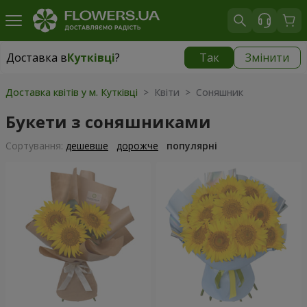
Доставка в
Кутківці
?
Так
Змінити
Доставка в
Кутківці
|
безкоштовно
Доставка квітів у м. Кутківці
> Квіти > Соняшник
Букети з соняшниками
Сортування:
дешевше
дорожче
популярні