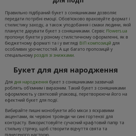
для події
Правильно підібраний букет з соняшниками дозволяє
передати потрібні емоції. Обов’язково враховуйте формат і
стилистику заходу, а також уподобання і смаки людини, якій
плануєте дарувати букет з соняшниками. Сервіс
Flowers.ua
пропонує букети у різному стилістичному оформленні, як в
бюджетному форматі та і у вигляді
ВІП композицій
для
особливих урочистостей. А ще багато пропозицій у
спеціальному
розділі зі знижками
.
Букет для дня народження
Для
дня народження
букет з соняшниками зазвичай
роблять об’ємним і виразним. Такий букет з соняшниками
оформлюють у святковій упаковці, перетворюючи його на
ефектний букет для події.
Вибирайте пишні монобукети або мікси з яскравими
акцентами, як червоні троянди чи сині гортензії для
контрасту. Використовуйте сучасний крафтовий папір та
стильну стрічку, щоб створити відчуття свята та
піднесеного настрою.