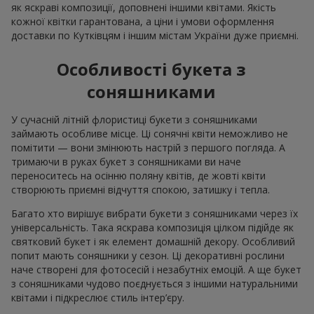
як яскраві композиції, доповнені іншими квітами. Якість
кожної квітки гарантована, а ціни і умови оформлення
доставки по Кутківцям і іншим містам України дуже приємні.
Особливості букета з
соняшниками
У сучасній літній флористиці букети з соняшниками
займають особливе місце. Ці сонячні квіти неможливо не
помітити — вони змінюють настрій з першого погляда. А
тримаючи в руках букет з соняшниками ви наче
переноситесь на осінню поляну квітів, де жовті квіти
створюють приємні відчуття спокою, затишку і тепла.
Багато хто вирішує вибрати букети з соняшниками через їх
універсальність. Така яскрава композиція цілком підійде як
святковий букет і як елемент домашній декору. Особливий
попит мають соняшники у сезон. Ці декоративні рослини
наче створені для фотосесій і незабутніх емоцій. А ще букет
з соняшниками чудово поєднується з іншими натуральними
квітами і підкреслює стиль інтер’єру.