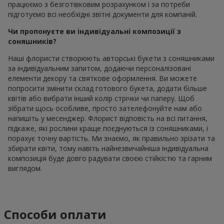
працюємо з безготівковим розрахунком і за потреби
підготуємо всі необхідні звітні документи для компаній.
Чи пропонуєте ви індивідуальні композиції з
соняшників?
Наші флористи створюють авторські букети з соняшниками
за індивідуальним запитом, додаючи персоналізовані
елементи декору та святкове оформлення. Ви можете
попросити змінити склад готового букета, додати більше
квітів або вибрати інший колір стрічки чи паперу. Щоб
зібрати щось особливе, просто зателефонуйте нам або
напишіть у месенджер. Флорист відповість на всі питання,
підкаже, які рослини краще поєднуються із соняшниками, і
порахує точну вартість. Ми знаємо, як правильно зрізати та
збирати квіти, тому навіть найнезвичайніша індивідуальна
композиція буде довго радувати своєю стійкістю та гарним
виглядом.
Способи оплати