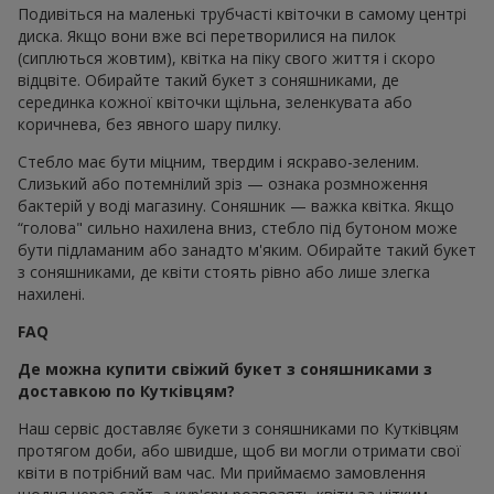
Подивіться на маленькі трубчасті квіточки в самому центрі
диска. Якщо вони вже всі перетворилися на пилок
(сиплються жовтим), квітка на піку свого життя і скоро
відцвіте. Обирайте такий букет з соняшниками, де
серединка кожної квіточки щільна, зеленкувата або
коричнева, без явного шару пилку.
Стебло має бути міцним, твердим і яскраво-зеленим.
Слизький або потемнілий зріз — ознака розмноження
бактерій у воді магазину. Соняшник — важка квітка. Якщо
“голова" сильно нахилена вниз, стебло під бутоном може
бути підламаним або занадто м'яким. Обирайте такий букет
з соняшниками, де квіти стоять рівно або лише злегка
нахилені.
FAQ
Де можна купити свіжий букет з соняшниками з
доставкою по Кутківцям?
Наш сервіс доставляє букети з соняшниками по Кутківцям
протягом доби, або швидше, щоб ви могли отримати свої
квіти в потрібний вам час. Ми приймаємо замовлення