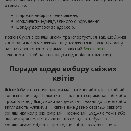
отримуєте:
широкий вибір готових рішень;
можливість індивідуального оформлення;
швидку доставку за адресою.
Кожен букет з соняшниками транспортується так, щоб живі
квіти залишалися свіжими і неушкодженими. Замовляючи у
нас ви гарантовано отримуєте якісний
букет квітів
і
зекономите свій час на пошуки відповідної композиції.
Поради щодо вибору свіжих
квітів
Якісний букет з соняшниками має насичений колір і охайний
зовнішній вигляд. Пелюстки — щільні та спрямовані вбік або
трохи вперед. Якщо вони закручуються назад до стебла або
виглядають млявими — квітка вже давно стоїть.У свіжого
соняшника колір рівномірний і насичений. Будь-які темні або
підсохлі краї пелюсток квітів що складають букет з
соняшниками свідчать про те, що квітка почала в’янути.