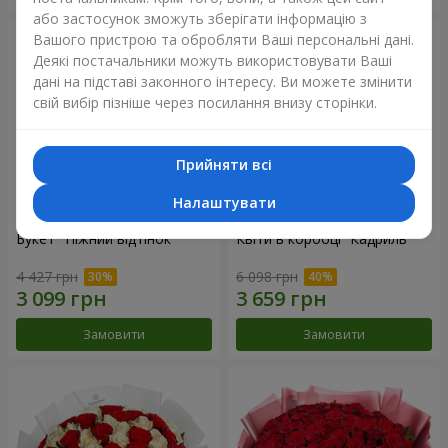
або застосунок зможуть зберігати інформацію з
Вашого пристрою та обробляти Ваші персональні дані.
Деякі постачальники можуть використовувати Ваші
дані на підставі законного інтересу. Ви можете змінити
свій вибір пізніше через посилання внизу сторінки.
Прийняти всі
Налаштувати
Букет "Ніжний відтінок"
Квіти в коробці “Кадриль”
4 427 грн
6 098 грн
Замовити
Замовити