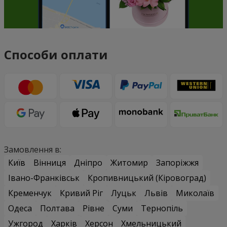
Способи оплати
Замовлення в:
Київ
Вінниця
Дніпро
Житомир
Запоріжжя
Івано-Франківськ
Кропивницький (Кіровоград)
Кременчук
Кривий Ріг
Луцьк
Львів
Миколаїв
Одеса
Полтава
Рівне
Суми
Тернопіль
Ужгород
Харків
Херсон
Хмельницький