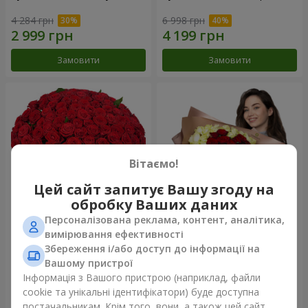
4 284 грн
6 998 грн
Замовити
Замовити
Вітаємо!
Цей сайт запитує Вашу згоду на
обробку Ваших даних
Персоналізована реклама, контент, аналітика,
101 червона троянда
Букет "Серце - серцю"
вимірювання ефективності
Збереження і/або доступ до інформації на
10 362 грн
5 665 грн
Вашому пристрої
Інформація з Вашого пристрою (наприклад, файли
cookie та унікальні ідентифікатори) буде доступна
Замовити
Замовити
постачальникам. Крім того, вони, а також цей сайт