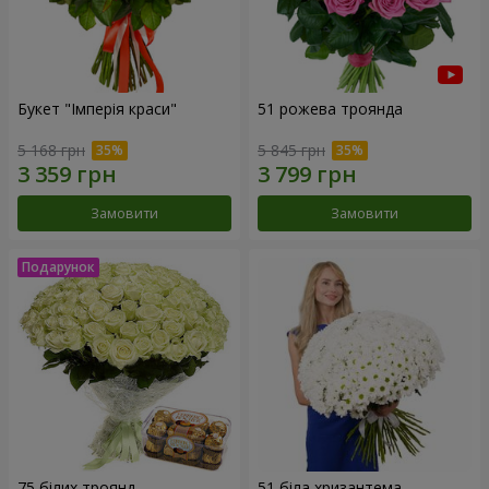
Букет "Імперія краси"
51 рожева троянда
5 168 грн
5 845 грн
Замовити
Замовити
75 білих троянд
51 біла хризантема