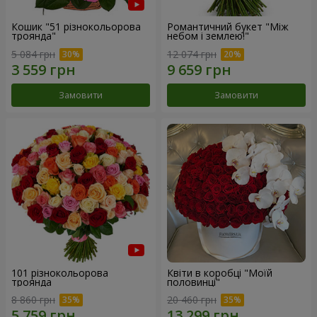
Кошик "51 різнокольорова
Романтичний букет "Між
троянда"
небом і землею!"
5 084 грн
12 074 грн
Замовити
Замовити
101 різнокольорова
Квіти в коробці "Моїй
троянда
половинці"
8 860 грн
20 460 грн