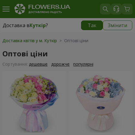
Доставка в
Куткір
?
Так
Змінити
Доставка в
Куткір
|
870 грн
Доставка квітів у м. Куткір
> Оптові ціни
Оптові ціни
Сортування:
дешевше
дорожче
популярні