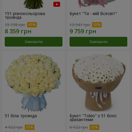
151 різнокольорова
Букет "Ти - мій Всесвіт"
троянда
15 198 грн
13 941 грн
Замовити
Замовити
51 біла троянда
Букет "Tokio" з 51 білої
хризантеми
4 922 грн
6 922 грн