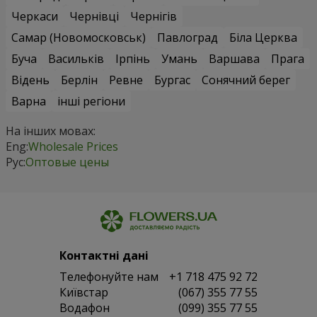
Черкаси
Чернівці
Чернігів
Самар (Новомосковськ)
Павлоград
Біла Церква
Буча
Васильків
Ірпінь
Умань
Варшава
Прага
Відень
Берлін
Ревне
Бургас
Сонячний берег
Варна
інші регіони
На інших мовах:
Eng:
Wholesale Prices
Рус:
Оптовые цены
Контактні дані
Телефонуйте нам
+1 718 475 92 72
Київстар
(067) 355 77 55
Водафон
(099) 355 77 55