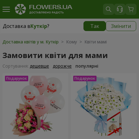
Доставка в
Куткір
?
Так
Змінити
Доставка в
Куткір
|
870 грн
Доставка квітів у м. Куткір
> Кому > Квіти мамі
Замовити квіти для мами
Сортування:
дешевше
дорожче
популярні