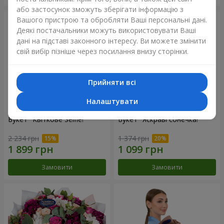
або застосунок зможуть зберігати інформацію з
Вашого пристрою та обробляти Ваші персональні дані.
Деякі постачальники можуть використовувати Ваші
дані на підставі законного інтересу. Ви можете змінити
свій вибір пізніше через посилання внизу сторінки.
Прийняти всі
Налаштувати
Букет "Квіткове Selfie!"
Букет "Яскраві сонечка!"
2 234 грн
1 374 грн
Замовити
Замовити