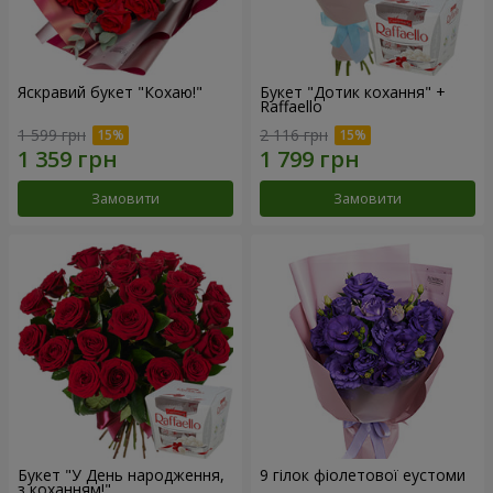
Яскравий букет "Кохаю!"
Букет "Дотик кохання" +
Raffaello
1 599 грн
2 116 грн
Замовити
Замовити
Букет "У День народження,
9 гілок фіолетової еустоми
з коханням!"