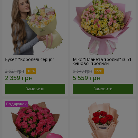
Букет "Королеві серця"
Мікс "Планета троянд" із 51
кущової троянди
2 621 грн
6 540 грн
Замовити
Замовити