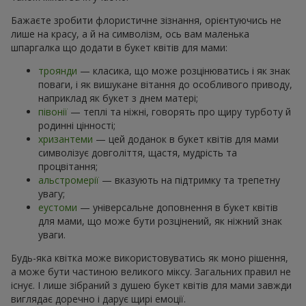
Бажаєте зробити флористичне зізнання, орієнтуючись не
лише на красу, а й на символізм, ось вам маленька
шпаргалка що додати в букет квітів для мами:
троянди
— класика, що може розцінюватись і як знак
поваги, і як вишукане вітання до особливого приводу,
наприклад як букет з днем матері;
півонії
— теплі та ніжні, говорять про щиру турботу й
родинні цінності;
хризантеми
— цей доданок в букет квітів для мами
символізує довголіття, щастя, мудрість та
процвітання;
альстромерії
— вказують на підтримку та трепетну
увагу;
еустоми
— універсальне доповнення в букет квітів
для мами, що може бути розцінений, як ніжний знак
уваги.
Будь-яка квітка може використовуватись як моно рішення,
а може бути частиною великого міксу. Загальних правил не
існує. І лише зібраний з душею букет квітів для мами завжди
виглядає доречно і дарує щирі емоції.