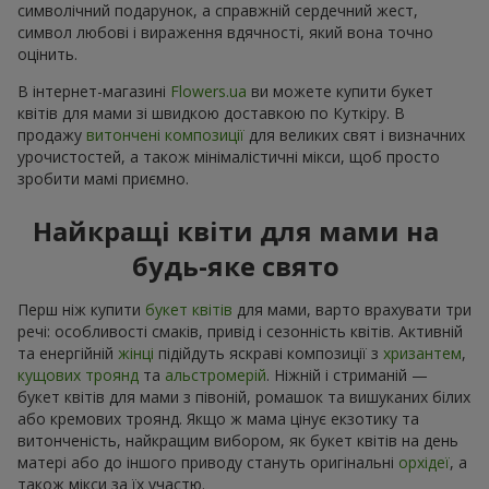
символічний подарунок, а справжній сердечний жест,
символ любові і вираження вдячності, який вона точно
оцінить.
В інтернет-магазині
Flowers.ua
ви можете купити букет
квітів для мами зі швидкою доставкою по Куткіру. В
продажу
витончені композиції
для великих свят і визначних
урочистостей, а також мінімалістичні мікси, щоб просто
зробити мамі приємно.
Найкращі квіти для мами на
будь-яке свято
Перш ніж купити
букет квітів
для мами, варто врахувати три
речі: особливості смаків, привід і сезонність квітів. Активній
та енергійній
жінці
підійдуть яскраві композиції з
хризантем
,
кущових троянд
та
альстромерій
. Ніжній і стриманій —
букет квітів для мами з півоній, ромашок та вишуканих білих
або кремових троянд. Якщо ж мама цінує екзотику та
витонченість, найкращим вибором, як букет квітів на день
матері або до іншого приводу стануть оригінальні
орхідеї
, а
також мікси за їх участю.