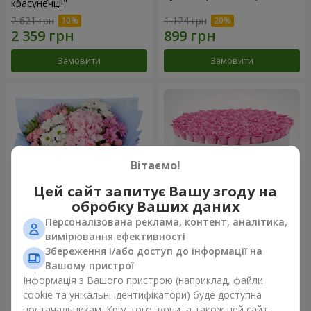
красунечці!"
2 621 грн
1 124 грн
Замовити
Замовити
Вітаємо!
Цей сайт запитує Вашу згоду на
обробку Ваших даних
Персоналізована реклама, контент, аналітика,
Романтичний букет
Квіти в коробці "101 рожева
вимірювання ефективності
"Небеса"
троянда"
Збереження і/або доступ до інформації на
1 999 грн
10 941 грн
Вашому пристрої
Інформація з Вашого пристрою (наприклад, файли
cookie та унікальні ідентифікатори) буде доступна
Замовити
Замовити
постачальникам. Крім того, вони, а також цей сайт