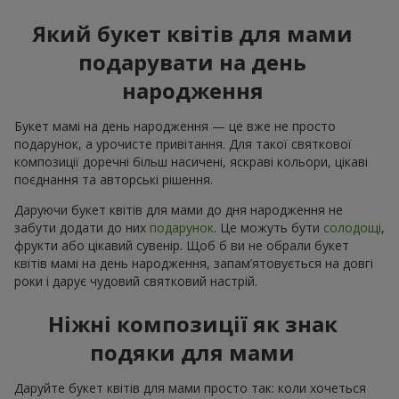
Який букет квітів для мами
подарувати на день
народження
Букет мамі на день народження — це вже не просто
подарунок, а урочисте привітання. Для такої святкової
композиції доречні більш насичені, яскраві кольори, цікаві
поєднання та авторські рішення.
Даруючи букет квітів для мами до дня народження не
забути додати до них
подарунок
. Це можуть бути
солодощі
,
фрукти або цікавий сувенір. Щоб б ви не обрали букет
квітів мамі на день народження, запам’ятовується на довгі
роки і дарує чудовий святковий настрій.
Ніжні композиції як знак
подяки для мами
Даруйте букет квітів для мами просто так: коли хочеться