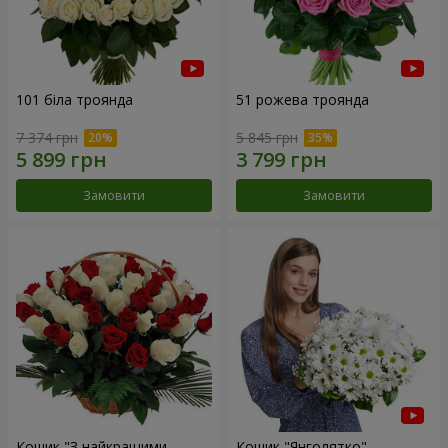
101 біла троянда
51 рожева троянда
7 374 грн
5 845 грн
Замовити
Замовити
Кошик "З найкращими
Кошик "Янголятко"