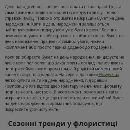
День народження — це не просто дата в календарі. Це, та
сама визначна подія коли хочеться відчути увагу, тепло і
справжні емоції. І звісно отримати найкращий букет на день
народження. Квіти в день народження залишаються
найпопулярнішим подарунком уже багато років. Без них
неможливо уявити собі справжнє особисте свято. Букет на
день народження працює як символ уваги, ніжний
комплімент або просто гарний доданок до подарунка.
Коли ви обираєте букет на день народження, ви даруєте не
лише ніжні пелюстки, що захоплюють погляд і наповнюють
повітря неймовірним ароматом, а й радісний момент, який
запам’ятовується надовго. На сервісі доставки
Flowers.ua
легко купити квіти на день народження, підібравши
композицію яка відповідає характеру іменинника, формату
події та навіть настрою. В асортименті різноманітні квіти
яскравих кольорів, що здатні перетворити звичайний букет
на день народження в ароматний подарунок, що
підкреслить урочисту мить.
Сезонні тренди у флористиці