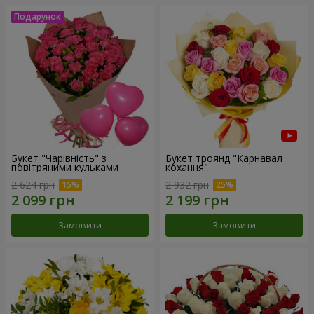
Букет "Чарівність" з
Букет троянд "Карнавал
повітряними кульками
кохання"
2 624 грн
2 932 грн
Замовити
Замовити