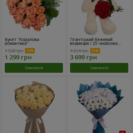
Букет "Коралова
Гігантський бежевий
романтика"
ведмедик і 25 червоних
троянд
1 528 грн
4 624 грн
Замовити
Замовити