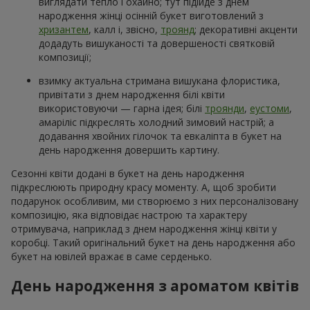
виглядати тепло і охайно; тут підійде з днем
народження жінці осінній букет виготовлений з
хризантем
, калл і, звісно,
троянд
; декоративні акценти
додадуть вишуканості та довершеності святковій
композиції;
взимку актуальна стримана вишукана флористика,
привітати з днем народження білі квіти
використовуючи — гарна ідея; білі
троянди
,
еустоми
,
амаріліс підкреслять холодний зимовий настрій; а
додавання хвойних гілочок та евкаліпта в букет на
день народження довершить картину.
Сезонні квіти додані в букет на день народження
підкреслюють природну красу моменту. А, щоб зробити
подарунок особливим, ми створюємо з них персоналізовану
композицію, яка відповідає настрою та характеру
отримувача, наприклад з днем народження жінці квіти у
коробці. Такий оригінальний букет на день народження або
букет на ювілей вражає в саме серденько.
День народження з ароматом квітів