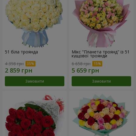
51 біла троянда
Мікс "Планета троянд" із 51
кущової троянди
4 398 грн
6 658 грн
Замовити
Замовити