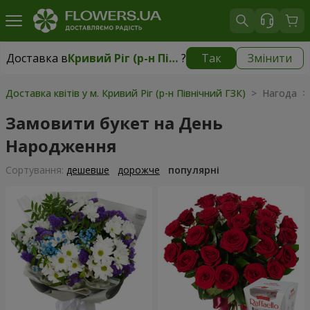
Доставка в
Кривий Ріг (р-н Північний ГЗК)
?
Так
Змінити
Доставка в
Кривий Ріг (р-н Північний ГЗК)
|
безкоштовно
Доставка квітів у м. Кривий Ріг (р-н Північний ГЗК)
> Нагода >
Замовити букет на День
Народження
Сортування:
дешевше
дорожче
популярні