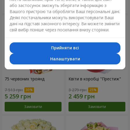
або застосунок зможуть зберігати інформацію з
Замовити
Замовити
Вашого пристрою та обробляти Ваші персональні дані.
Деякі постачальники можуть використовувати Ваші
дані на підставі законного інтересу. Ви можете змінити
свій вибір пізніше через посилання внизу сторінки.
Прийняти всі
Налаштувати
75 червоних троянд
Квіти в коробці "Престиж"
7 513 грн
3 279 грн
Замовити
Замовити