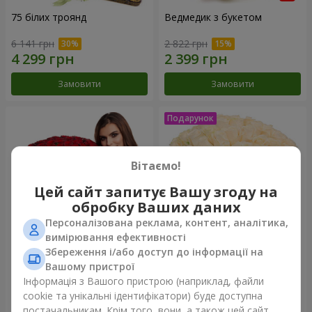
75 білих троянд
Ведмедик з букетом
6 141 грн
2 822 грн
Замовити
Замовити
Вітаємо!
Цей сайт запитує Вашу згоду на
обробку Ваших даних
Персоналізована реклама, контент, аналітика,
вимірювання ефективності
Збереження і/або доступ до інформації на
151 червона троянда
Букет "Очей чарівність"
Вашому пристрої
Інформація з Вашого пристрою (наприклад, файли
16 653 грн
3 499 грн
cookie та унікальні ідентифікатори) буде доступна
постачальникам. Крім того, вони, а також цей сайт