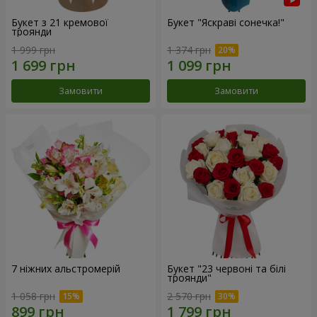
Букет з 21 кремової
Букет "Яскраві сонечка!"
троянди
1 999 грн
1 374 грн
Замовити
Замовити
7 ніжних альстромерій
Букет "23 червоні та білі
троянди"
1 058 грн
2 570 грн