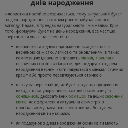
днів народження
Флористика постійно розвивається, тому актуальний букет
на день народження з кожним роком набуває нового
вигляду. Наразі, в трендах натуральність і мінімалізм. Крім
того, формуючи букет на день народження, все частіше
звертається увага на сезонність:
весняні квіти з днем народження асоціюються з
весняною свіжістю, легкістю та оновленням; в таких
композиціях ідеально відіграють
півонії
,
тюльпани
незвичних сортів та гіацинти; для подарунка з днем
народження весняні квіти пакуються у мінімалістичний
крафт або просто перев’язуються стрічкою;
влітку на перше місце, як букет на день народження
виходять популярні пишні, соковиті композиції з
соняшників
, декоративних
ромашок
та інших
сезонних
квітів
; як оформлення актуальна асиметрія в
оригінальному пакуванні з мішковини або з днем
народження квіти у кошику;
як подарунок з днем народження осінні квіти мають