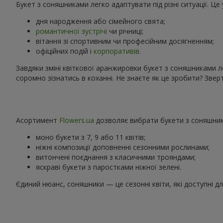
Букет з соняшниками легко адаптувати під різні ситуації. Ц
дня народження або сімейного свята;
романтичної зустрічі
чи річниці;
вітання зі спортивним чи професійним досягненням;
офіційних подій і
корпоративів
.
Завдяки зміні квіткової аранжировки букет з соняшниками л
соромно зізнатись в коханні. Не знаєте як це зробити? Зв
Асортимент
Flowers.ua
дозволяє вибрати букети з соняшника
моно букети з 7, 9 або 11 квітів;
ніжні композиції доповненні сезонними рослинами;
витончені поєднання з класичними трояндами;
яскраві букети з паростками ніжної зелені.
Єдиний нюанс, соняшники — це сезонні квіти, які доступні д