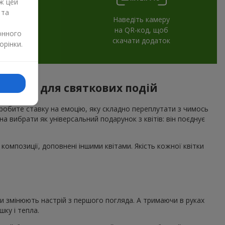
ж цей
 та
Наведіть камеру
на QR-код, щоб
онного
скачати додаток
орінки.
оград) для святкових подій
 робите ставку на емоцію, яку складно переплутати з чимось
а вибрати як універсальний подарунок з квітів: він поєднує
композиції, доповнені іншими квітами. Якість кожної квітки
ни змінюють настрій з першого погляда. А тримаючи в руках
ку і тепла.