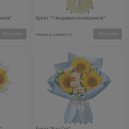
ників"
Букет "7 яскравих соняшників"
Уточнити
Уточнити
Немає в наявності
"
Букет "Ван Гог"