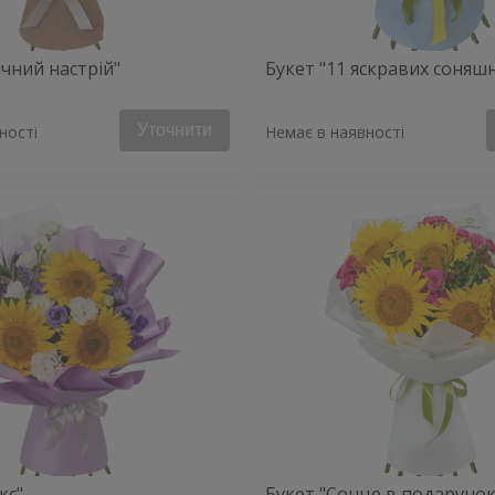
ячний настрій"
Букет "11 яскравих соняш
Уточнити
ності
Немає в наявності
кс"
Букет "Сонце в подарунок