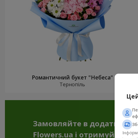
Романтичний букет "Небеса"
Тернопіль
Цей
Пе
еф
Замовляйте в додатку
Зб
Flowers.ua і отримуйте бо
Інформа