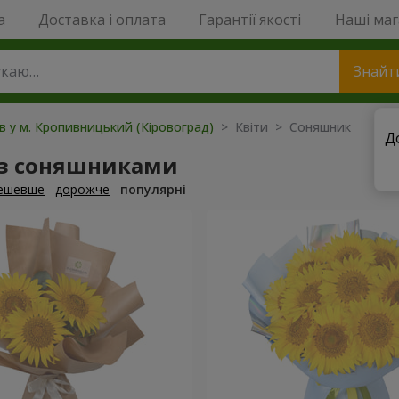
a
Доставка і оплата
Гарантії якості
Наші ма
Знайт
ів у м. Кропивницький (Кіровоград)
> Квіти > Соняшник
Д
 з соняшниками
ешевше
дорожче
популярні