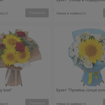
Уточнити
ності
Немає в наявності
y love"
Букет "Промінь сонця зол
Уточнити
ності
Немає в наявності