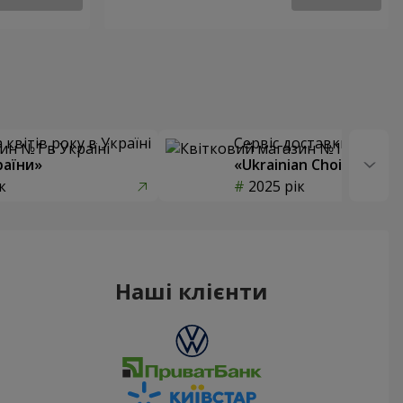
квітів року в Україні
Сервіс доставки квітів
раїни»
«Ukrainian Choice»
к
2025 рік
Наші клієнти