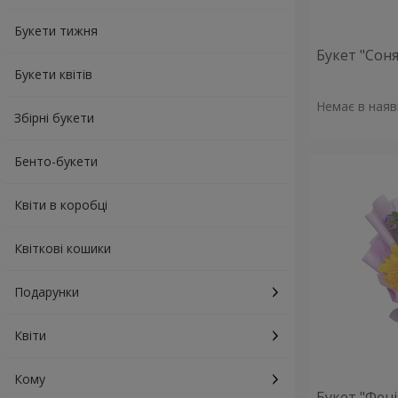
Букети тижня
Букет "Сон
Букети квітів
Немає в наяв
Збірні букети
Бенто-букети
Квіти в коробці
Квіткові кошики
Подарунки
Квіти
Кому
Букет "Фені