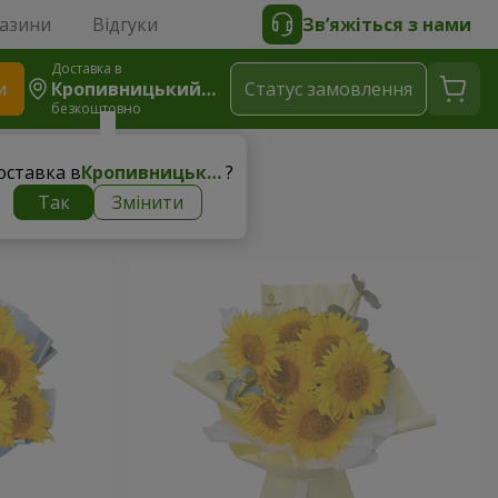
газини
Відгуки
Зв’яжіться з нами
Доставка в
и
Кропивницький (Кіровоград)
Статус замовлення
безкоштовно
оставка в
Кропивницький (Кіровоград)
?
Так
Змінити