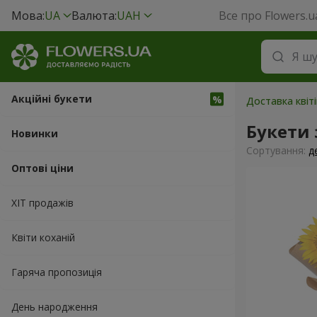
Мова:
UA
Валюта:
UAH
Все про Flowers.u
Акційні букети
Доставка квіт
Букети
Новинки
Сортування:
д
Оптові ціни
ХІТ продажів
Квіти коханій
Гаряча пропозиція
День народження