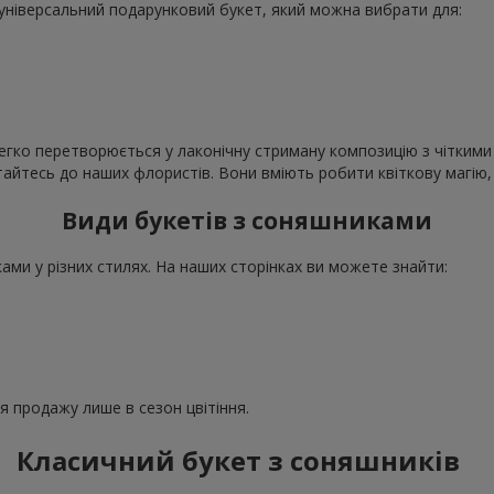
е універсальний подарунковий букет, який можна вибрати для:
егко перетворюється у лаконічну стриману композицію з чіткими 
ертайтесь до наших флористів. Вони вміють робити квіткову магі
Види букетів з соняшниками
ми у різних стилях. На наших сторінках ви можете знайти:
ля продажу лише в сезон цвітіння.
Класичний букет з соняшників