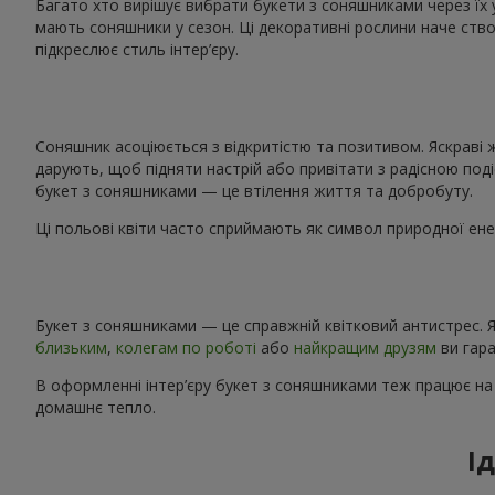
Багато хто вирішує вибрати букети з соняшниками через їх 
мають соняшники у сезон. Ці декоративні рослини наче ство
підкреслює стиль інтер’єру.
Соняшник асоціюється з відкритістю та позитивом. Яскраві 
дарують, щоб підняти настрій або привітати з радісною поді
букет з соняшниками — це втілення життя та добробуту.
Ці польові квіти часто сприймають як символ природної енер
Букет з соняшниками — це справжній квітковий антистрес. Я
близьким
,
колегам по роботі
або
найкращим друзям
ви гара
В оформленні інтер’єру букет з соняшниками теж працює на
домашнє тепло.
І