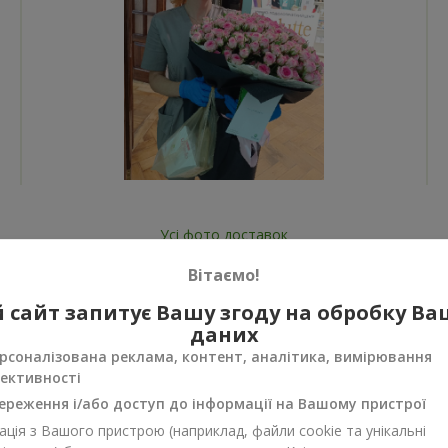
Усі фото доставок
Замовити цей товар
Вітаємо!
 сайт запитує Вашу згоду на обробку В
даних
рсоналізована реклама, контент, аналітика, вимірювання
ективності
ереження і/або доступ до інформації на Вашому пристрої
нуси
ція з Вашого пристрою (наприклад, файли cookie та унікальні