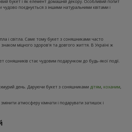
ковий букет і як елемент домашній декору. Особливий попит
ми чудово поєднується з іншими натуральними квітами і
пла і світла. Саме тому букет з соняшниками часто
 знаком міцного здоров'я та довгого життя. В Україні ж
кет соняшників стає чудовим подарунком до будь-якої події.
 похмурий день. Даруючи букет з соняшниками
дітям
,
коханим
,
 змінити атмосферу кімнати і подарувати затишок і
й