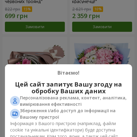
червоних троянд"
красунечці!"
822 грн
2 621 грн
Замовити
Замовити
Вітаємо!
Цей сайт запитує Вашу згоду на
обробку Ваших даних
Персоналізована реклама, контент, аналітика,
Букет "7 рожевих троянд!"
Романтичний букет
вимірювання ефективності
"Небеса"
Збереження і/або доступ до інформації на
999 грн
2 124 грн
Вашому пристрої
Інформація з Вашого пристрою (наприклад, файли
cookie та унікальні ідентифікатори) буде доступна
Замовити
Замовити
постачальникам. Крім того, вони, а також цей сайт