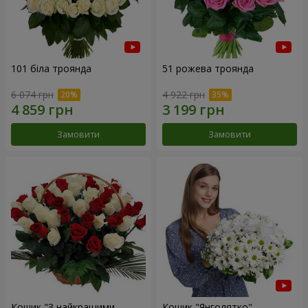
101 біла троянда
51 рожева троянда
6 074 грн
4 922 грн
Замовити
Замовити
Кошик "З найкращими
Кошик "Янголятко"