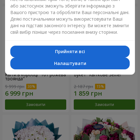
або застосунок зможуть зберігати інформацію з
Вашого пристрою та обробляти Ваші персональні дані.
Деякі постачальники можуть використовувати Ваші
дані на підставі законного інтересу. Ви можете змінити
свій вибір пізніше через посилання внизу сторінки.
Прийняти всі
Налаштувати
Квіти в коробці "101 рожева
Букет "Квіткове Selfie!"
троянда"
9 999 грн
2 187 грн
Замовити
Замовити