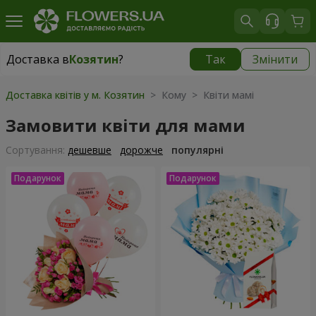
Доставка в
Козятин
?
Так
Змінити
Доставка в
Козятин
|
1102 грн
Доставка квітів у м. Козятин
> Кому > Квіти мамі
Замовити квіти для мами
Сортування:
дешевше
дорожче
популярні