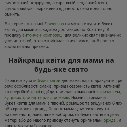
символічний подарунок, а справжній сердечний жест,
символ любові і вираження вдячності, який вона точно
оцінить.
В інтернет-магазині
Flowers.ua
ви можете купити букет
квітів для мами зі швидкою доставкою по Козятину. В
продажу
витончені композиції
для великих свят і визначних
урочистостей, а також мінімалістичні мікси, щоб просто
зробити мамі приємно.
Найкращі квіти для мами на
будь-яке свято
Перш ніж купити
букет квітів
для мами, варто врахувати три
речі: особливості смаків, привід і сезонність квітів. Активній
та енергійній
жінці
підійдуть яскраві композиції з
хризантем
,
кущових троянд
та
альстромерій
. Ніжній і стриманій —
букет квітів для мами з півоній, ромашок та вишуканих білих
або кремових троянд. Якщо ж мама цінує екзотику та
витонченість, найкращим вибором, як букет квітів на день
матері або до іншого приводу стануть оригінальні
орхідеї
, а
також мікси за їх участю.