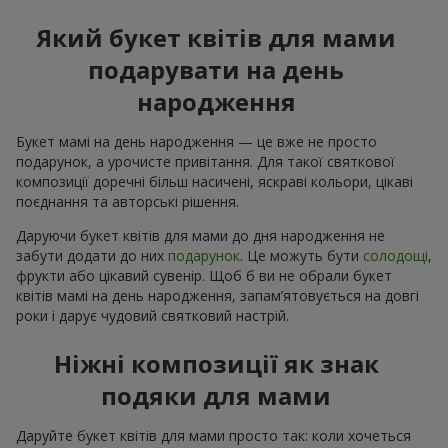
Який букет квітів для мами
подарувати на день
народження
Букет мамі на день народження — це вже не просто
подарунок, а урочисте привітання. Для такої святкової
композиції доречні більш насичені, яскраві кольори, цікаві
поєднання та авторські рішення.
Даруючи букет квітів для мами до дня народження не
забути додати до них
подарунок
. Це можуть бути
солодощі
,
фрукти або цікавий сувенір. Щоб б ви не обрали букет
квітів мамі на день народження, запам’ятовується на довгі
роки і дарує чудовий святковий настрій.
Ніжні композиції як знак
подяки для мами
Даруйте букет квітів для мами просто так: коли хочеться