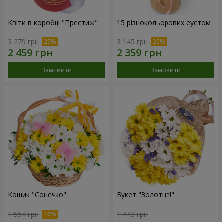
Квіти в коробці "Престиж"
15 різнокольорових еустом
3 279 грн
3 145 грн
Замовити
Замовити
Кошик "Сонечко"
Букет "Золотце!"
1 554 грн
1 443 грн