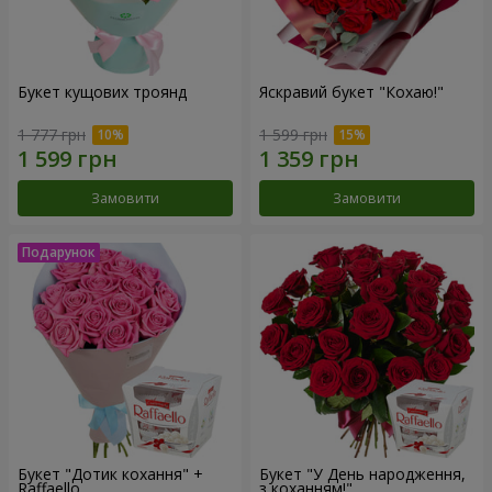
Букет кущових троянд
Яскравий букет "Кохаю!"
1 777 грн
1 599 грн
Замовити
Замовити
Букет "Дотик кохання" +
Букет "У День народження,
Raffaello
з коханням!"