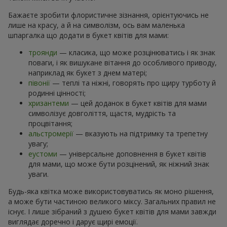
Бажаєте зробити флористичне зізнання, орієнтуючись не
лише на красу, а й на символізм, ось вам маленька
шпаргалка що додати в букет квітів для мами:
троянди
— класика, що може розцінюватись і як знак
поваги, і як вишукане вітання до особливого приводу,
наприклад як букет з днем матері;
півонії
— теплі та ніжні, говорять про щиру турботу й
родинні цінності;
хризантеми
— цей доданок в букет квітів для мами
символізує довголіття, щастя, мудрість та
процвітання;
альстромерії
— вказують на підтримку та трепетну
увагу;
еустоми
— універсальне доповнення в букет квітів
для мами, що може бути розцінений, як ніжний знак
уваги.
Будь-яка квітка може використовуватись як моно рішення,
а може бути частиною великого міксу. Загальних правил не
існує. І лише зібраний з душею букет квітів для мами завжди
виглядає доречно і дарує щирі емоції.