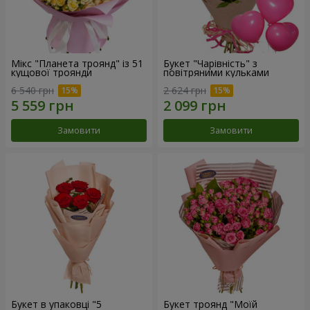
Мікс "Планета троянд" із 51
Букет "Чарівність" з
кущової троянди
повітряними кульками
6 540 грн
2 624 грн
Замовити
Замовити
Букет в упаковці "5
Букет троянд "Моїй