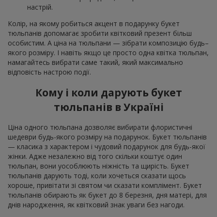
настрій.
Колір, на якому робиться акцент в подарунку букет
тюльпанів допомагає зробити квітковий презент більш
особистим. А ціна на тюльпани — зібрати композицію будь–
якого розміру. І навіть якщо це просто одна квітка тюльпан,
намагайтесь вибрати саме такий, який максимально
відповість настрою події.
Кому і коли дарують букет
тюльпанів в Україні
Ціна одного тюльпана дозволяє вибирати флористичні
шедеври будь-якого розміру на подарунок. Букет тюльпанів
— класика з характером і чудовий подарунок для будь-якої
жінки. Адже незалежно від того скільки коштує один
тюльпан, вони уособлюють ніжність та щирість. Букет
тюльпанів дарують тоді, коли хочеться сказати щось
хороше, привітати зі святом чи сказати комплімент. Букет
тюльпанів обирають як букет до 8 березня, дня матері, для
днів народження, як квітковий знак уваги без нагоди.