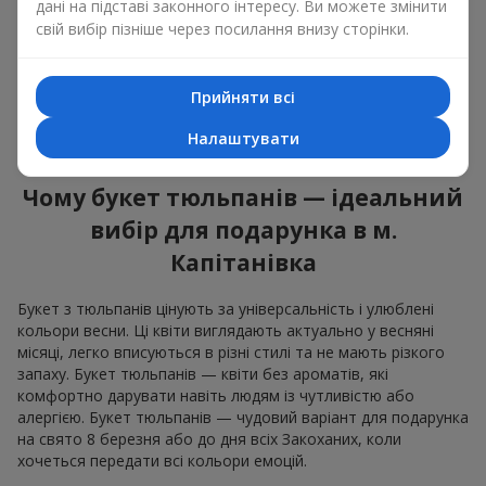
оновленням, щирістю та легкою радістю. У кожній пелюстці
дані на підставі законного інтересу. Ви можете змінити
— натуральна краса, у кожному стеблі — символ весни.
свій вибір пізніше через посилання внизу сторінки.
Ароматні композиції квіти тюльпани однаково доречні і в
романтичному жесті, і в дружньому подарунку. Букет
Прийняти всі
тюльпанів не зобов'язує, але залишає після себе відчуття
радості та турботи. Саме тому букет квітів тюльпани — це
Налаштувати
завжди влучний вибір в будь-якій життєвій ситуації.
Чому букет тюльпанів — ідеальний
вибір для подарунка в м.
Капітанівка
Букет з тюльпанів цінують за універсальність і улюблені
кольори весни. Ці квіти виглядають актуально у весняні
місяці, легко вписуються в різні стилі та не мають різкого
запаху. Букет тюльпанів — квіти без ароматів, які
комфортно дарувати навіть людям із чутливістю або
алергією. Букет тюльпанів — чудовий варіант для подарунка
на свято 8 березня або до дня всіх Закоханих, коли
хочеться передати всі кольори емоцій.