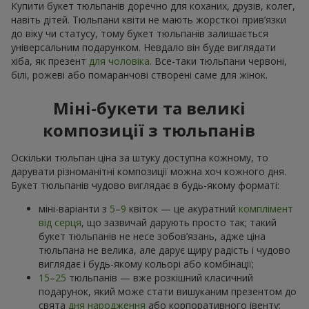
Купити букет тюльпанів доречно для коханих, друзів, колег,
навіть дітей. Тюльпани квіти не мають жорсткої прив’язки
до віку чи статусу, тому букет тюльпанів залишається
універсальним подарунком. Невдало він буде виглядати
хіба, як презент
для чоловіка
. Все-таки тюльпани червоні,
білі, рожеві або помаранчові створені саме для жінок.
Міні-букети та великі
композиції з тюльпанів
Оскільки тюльпан ціна за штуку доступна кожному, то
дарувати різноманітні композиції можна хоч кожного дня.
Букет тюльпанів чудово виглядає в будь-якому форматі:
міні-варіанти з
5
–
9
квіток — це акуратний
комплімент
від серця
, що зазвичай дарують просто так; такий
букет тюльпанів не несе зобов’язань, адже ціна
тюльпана не велика, але дарує щиру радість і чудово
виглядає і будь-якому кольорі або комбінації;
15
–
25
тюльпанів — вже розкішний класичний
подарунок, який може стати вишуканим презентом до
свята
дня народження
або корпоративного івенту;