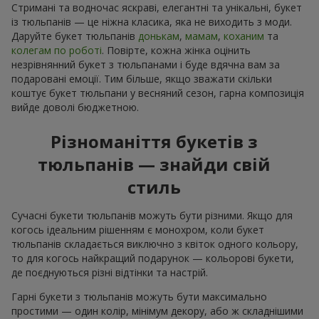
Стримані та водночас яскраві, елегантні та унікальні, букет
із тюльпанів — це ніжна класика, яка не виходить з моди.
Даруйте букет тюльпанів
донькам
,
мамам
,
коханим
та
колегам по роботі
. Повірте, кожна жінка оцінить
незрівнянний букет з тюльпанами і буде вдячна вам за
подаровані емоції. Тим більше, якщо зважати скільки
коштує букет тюльпани у весняний сезон, гарна композиція
вийде доволі бюджетною.
Різноманіття букетів з
тюльпанів — знайди свій
стиль
Сучасні букети тюльпанів можуть бути різними. Якщо для
когось ідеальним рішенням є монохром, коли букет
тюльпанів складається виключно з квіток одного кольору,
то для когось найкращий подарунок — кольорові букети,
де поєднуються різні відтінки та настрій.
Гарні букети з тюльпанів можуть бути максимально
простими — один колір, мінімум декору, або ж складнішими