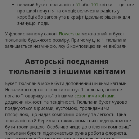
великий букет тюльпанів з
51
або
101
квітки — це вже
про щирі почуття та емоції; величезна радість у
коробці або загорнута в крафт ідеальне рішення для
значущої події.
У флористичному салоні
Flowers.ua
можна знайти букет
тюльпанів будь-якого розміру. При чому ціна 1 тюльпана
залишається незмінною, яку б композицію ви не вибрали.
Авторські поєднання
тюльпанів з іншими квітами
Букет тюльпанів може бути доповнений і іншими квітами.
Незалежно від того скільки коштує 1 тюльпан, вони не
погано “товаришують" з іншими
сезонними квітами
,
додаючи ніжності та тендітності. Тюльпани букет чудово
поєднуються з ірисами, еустомою, трояндами чи
гіпсофілою, що надає композиції об'єму та легкості. Ціна
тюльпанів на 8 березня в таких ароматних шедеврах може
бути трохи вищою. Особливо якщо до втілення композиції
тюльпани букети підключається ручна робота флориста.