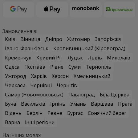
Замовлення в:
Київ
Вінниця
Дніпро
Житомир
Запоріжжя
Івано-Франківськ
Кропивницький (Кіровоград)
Кременчук
Кривий Ріг
Луцьк
Львів
Миколаїв
Одеса
Полтава
Рівне
Суми
Тернопіль
Ужгород
Харків
Херсон
Хмельницький
Черкаси
Чернівці
Чернігів
Самар (Новомосковськ)
Павлоград
Біла Церква
Буча
Васильків
Ірпінь
Умань
Варшава
Прага
Відень
Берлін
Ревне
Бургас
Сонячний берег
Варна
інші регіони
На інших мовах: