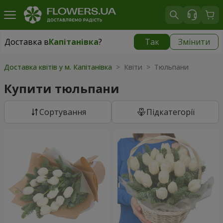
Доставка в
Капітанівка
?
Так
Змінити
Доставка в
Капітанівка
|
безкоштовно
Доставка квітів у м. Капітанівка
> Квіти > Тюльпани
Купити тюльпани
Сортування
Підкатегорії