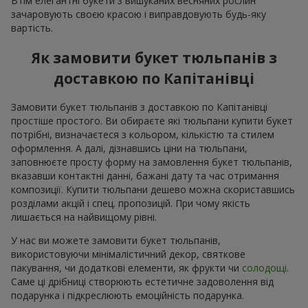
Втім елегантні букети з вишуканих весняних рослин
зачаровують своєю красою і виправдовують будь-яку
вартість.
Як замовити букет тюльпанів з
доставкою по Капітанівці
Замовити букет тюльпанів з доставкою по Капітанівці
простіше простого. Ви обираєте які тюльпани купити букет
потрібні, визначаєтеся з кольором, кількістю та стилем
оформлення. А далі, дізнавшись ціни на тюльпани,
заповнюєте просту форму на замовлення букет тюльпанів,
вказавши контактні данні, бажані дату та час отримання
композиції. Купити тюльпани дешево можна скориставшись
розділами акцій і спец. пропозицій. При чому якість
лишається на найвищому рівні.
У нас ви можете замовити букет тюльпанів,
використовуючи мінімалістичний декор, святкове
пакування, чи додаткові елементи, як фрукти чи
солодощі
.
Саме ці дрібниці створюють естетичне задоволення від
подарунка і підкреслюють емоційність подарунка.