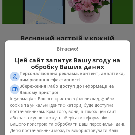
Весняний настрій у кожній
пелюстці
Вітаємо!
Цей сайт запитує Вашу згоду на
Якщо можна схарактеризувати весну назвою однієї квітки,
обробку Ваших даних
то це, беззаперечно
букет тюльпанів
. Букет тюльпанів —
саме ті квіти, з яких починається весняний настрій. Ніжні та
Персоналізована реклама, контент, аналітика,
тендітні, вони, не перевантажують простір, та можуть бути
вимірювання ефективності
подаровані, як до свята, так і просто на знак уваги. А якщо
Збереження і/або доступ до інформації на
порахувати скільки коштують тюльпани, то можна сказати,
Вашому пристрої
що їх можна дарувати весною хоч кожного дня. Навіть
Інформація з Вашого пристрою (наприклад, файли
тюльпан
у руках вже створює відчуття тепла, а букет
cookie та унікальні ідентифікатори) буде доступна
тюльпанів легко перетворюється на теплі емоції в упаковці.
постачальникам. Крім того, вони, а також цей сайт
або застосунок зможуть зберігати інформацію з
Саме тому весняні квіти тюльпани так часто обирають для
Вашого пристрою та обробляти Ваші персональні дані.
перших побачень, сімейних свят, знаків уваги без приводу.
Деякі постачальники можуть використовувати Ваші
Букет тюльпанів — весняна романтика, що асоціюється з