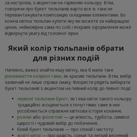
за настроєм, з акцентом на гармонію кольору. Втім,
говорячи про букет тюльпанів варто все ж таки не
перевантажувати композицію складними елементами. Бо
кожна квітка тюльпан купити яку ви можете за найкращою
ціною, неймовірна сама по собі і яскраве оформлення може
відвернути увагу від головної зірки.
Який колір тюльпанів обрати
для різних подій
Напевно, важко знайти іншу квітку, яка б мала таке
різноманіття колірної гами
, як красиві тюльпани. Втім, вибір
зазвичай не лише справа смаку. Флористи рядять вибирати
букет тюльпанів з акцентом на певний колір до певної події:
червоні тюльпани букет
, як і інші квіти такого кольору
традиційно асоціюються з почуттями; саме в них
уособлюється справжня квіткова історія кохання;
рожеві
або
фіолетові
— це м’якість, турбота, символ
щирості і чудовий вибір до побачення;
білий букет тюльпанів — про спокій і чистоту;
жовті квіти
— про радість, сонце та легкий весняний