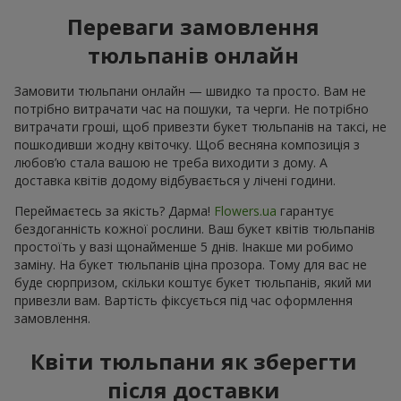
Переваги замовлення
тюльпанів онлайн
Замовити тюльпани онлайн — швидко та просто. Вам не
потрібно витрачати час на пошуки, та черги. Не потрібно
витрачати гроші, щоб привезти букет тюльпанів на таксі, не
пошкодивши жодну квіточку. Щоб весняна композиція з
любов’ю стала вашою не треба виходити з дому. А
доставка квітів додому відбувається у лічені години.
Переймаєтесь за якість? Дарма!
Flowers.ua
гарантує
бездоганність кожної рослини. Ваш букет квітів тюльпанів
простоїть у вазі щонайменше 5 днів. Інакше ми робимо
заміну. На букет тюльпанів ціна прозора. Тому для вас не
буде сюрпризом, скільки коштує букет тюльпанів, який ми
привезли вам. Вартість фіксується під час оформлення
замовлення.
Квіти тюльпани як зберегти
після доставки