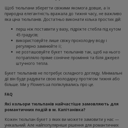
Щоб тюльпани зберегти свіжими якомога довше, а їх
природна елегантність вражала до тижня часу, не важливо
яка ціна тюльпанів. Достатньо виконати кілька простих дій:
перш ніж поставити у вазу, підріжте стебла під кутом
45 градусів;
використовуйте лише свіжу прохолодну воду і
регулярно замінюйте її;
не розташовуйте букет тюльпанів так, щоб на нього
потрапляло пряме сонячне проміння та біля джерел
штучного тепла.
Букет тюльпанів не потребує складного догляду. Мінімальні
дії він буде радувати свою володарку протягом тижня або
більше. Ми у Flowers.ua попіклувались про це.
FAQ
Які кольори тюльпанів найчастіше замовляють для
романтичних подій в м. Капітанівка?
Кожен тюльпан букет з яких ви можете замовити у нас —
унікальний. Але найпопулярніше рішення для романтичних