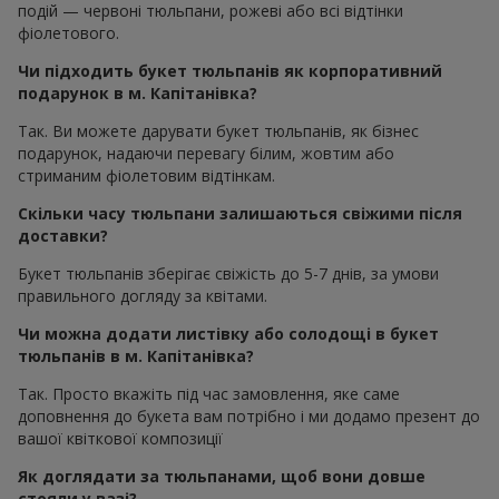
подій — червоні тюльпани, рожеві або всі відтінки
фіолетового.
Чи підходить букет тюльпанів як корпоративний
подарунок в м. Капітанівка?
Так. Ви можете дарувати букет тюльпанів, як бізнес
подарунок, надаючи перевагу білим, жовтим або
стриманим фіолетовим відтінкам.
Скільки часу тюльпани залишаються свіжими після
доставки?
Букет тюльпанів зберігає свіжість до 5-7 днів, за умови
правильного догляду за квітами.
Чи можна додати листівку або солодощі в букет
тюльпанів в м. Капітанівка?
Так. Просто вкажіть під час замовлення, яке саме
доповнення до букета вам потрібно і ми додамо презент до
вашої квіткової композиції
Як доглядати за тюльпанами, щоб вони довше
стояли у вазі?