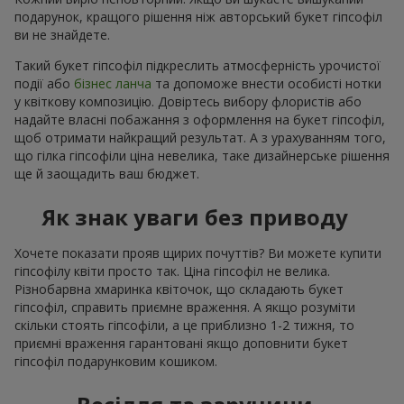
подарунок, кращого рішення ніж авторський букет гіпсофіл
ви не знайдете.
Такий букет гіпсофіл підкреслить атмосферність урочистої
події або
бізнес ланча
та допоможе внести особисті нотки
у квіткову композицію. Довіртесь вибору флористів або
надайте власні побажання з оформлення на букет гіпсофіл,
щоб отримати найкращий результат. А з урахуванням того,
що гілка гіпсофіли ціна невелика, таке дизайнерське рішення
ще й заощадить ваш бюджет.
Як знак уваги без приводу
Хочете показати прояв щирих почуттів? Ви можете купити
гіпсофілу квіти просто так. Ціна гіпсофіл не велика.
Різнобарвна хмаринка квіточок, що складають букет
гіпсофіл, справить приємне враження. А якщо розуміти
скільки стоять гіпсофіли, а це приблизно 1-2 тижня, то
приємні враження гарантовані якщо доповнити букет
гіпсофіл подарунковим кошиком.