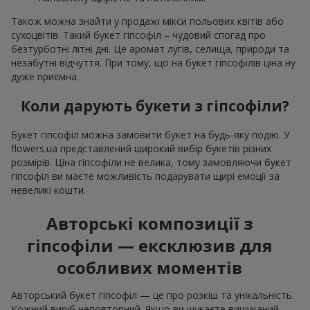
Також можна знайти у продажі мікси польових квітів або
сухоцвітів. Такий букет гіпсофіл – чудовий спогад про
безтурботні літні дні. Це аромат лугів, селища, природи та
незабутні відчуття. При тому, що на букет гіпсофілів ціна ну
дуже приємна.
Коли дарують букети з гіпсофіли?
Букет гіпсофіл можна замовити букет на будь-яку подію. У
flowers.ua представлений широкий вибір букетів різних
розмірів. Ціна гіпсофіли не велика, тому замовляючи букет
гіпсофіл ви маєте можливість подарувати щирі емоції за
невеликі кошти.
Авторські композиції з
гіпсофіли — ексклюзив для
особливих моментів
Авторський букет гіпсофіл — це про розкіш та унікальність.
Кожний виріб неповторний. Якщо ви шукаєте вишуканий