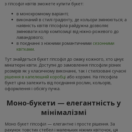
з гіпсофіл квітів зможете купити букет:
в монохромному варіанті;
виконаний в стилі градієнту, де кольори змінюються; а
наявність квітів гіпсофіла райдужна дозволяє
змінювати колір композиції від ніжно-рожевого до
лавандового;
в поєднанні з ніжними романтичними
сезонними
квітками
.
Тут знайдеться букет гіпсофіл до смаку кожного, хто цінує
мініатюрні квіти. Доступні до замовлення гіпсофіли різних
розмірів як у класичному виконанні, так і стилізовані сучасні
рішення в капелюшній коробці
або корзині. На гіпсофіла
букет ціна залежить від поєднання рослин, кольорів,
оформлення і обсягу пучка.
Моно-букети — елегантність у
мінімалізмі
Моно букет гіпсофіл — елегантне і просте рішення. За
рахунок товстих стебел і маленьких ніжних квіточок, ця