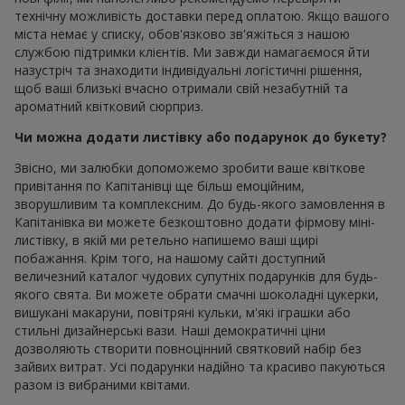
технічну можливість доставки перед оплатою. Якщо вашого
міста немає у списку, обов'язково зв'яжіться з нашою
службою підтримки клієнтів. Ми завжди намагаємося йти
назустріч та знаходити індивідуальні логістичні рішення,
щоб ваші близькі вчасно отримали свій незабутній та
ароматний квітковий сюрприз.
Чи можна додати листівку або подарунок до букету?
Звісно, ми залюбки допоможемо зробити ваше квіткове
привітання по Капітанівці ще більш емоційним,
зворушливим та комплексним. До будь-якого замовлення в
Капітанівка ви можете безкоштовно додати фірмову міні-
листівку, в якій ми ретельно напишемо ваші щирі
побажання. Крім того, на нашому сайті доступний
величезний каталог чудових супутніх подарунків для будь-
якого свята. Ви можете обрати смачні шоколадні цукерки,
вишукані макаруни, повітряні кульки, м'які іграшки або
стильні дизайнерські вази. Наші демократичні ціни
дозволяють створити повноцінний святковий набір без
зайвих витрат. Усі подарунки надійно та красиво пакуються
разом із вибраними квітами.