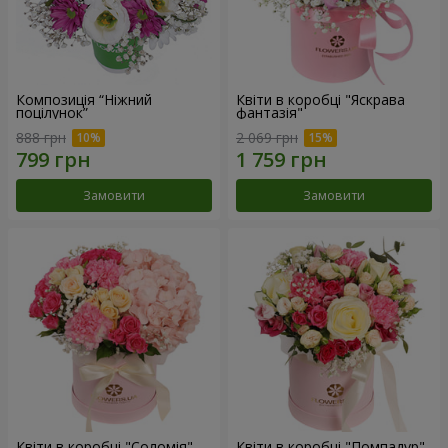
Композиція “Ніжний
Квіти в коробці "Яскрава
поцілунок”
фантазія"
888 грн
2 069 грн
Замовити
Замовити
Квіти в коробці "Соломія"
Квіти в коробці "Помпадур"