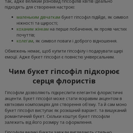
так, адже великий різновид гіпсофілів квітів ідеально
підходять для створення настрою:
маленьким дівчаткам
букет гіпсофіл підійде, як символ
ніжності та щирості;
коханим жінкам
на перше побачення, як прояв чистих
почуттів;
колегам
, як символ поваги і доброго відношення.
Обмежень немає, щоб купити гіпсофілу і подарувати щирі
емоції. Адже букет гіпсофіл є повністю універсальним.
Чим букет гіпсофіл підкорює
серця флористів
Гіпсофіли дозволяють підкреслити елегантні флористичні
акценти. Букет гіпсофіл може стати яскравим акцентом в
квіткових композиціях для створення об'єму. Та й сам моно
букет гіпсофіл виступає як розкішний варіант. та вишуканий
романтичний букет. Скільки коштує букет гіпсофіли
залежить від його розміру та оформлення.
Гіпсофіли великі букети завжди виглядають стильно,