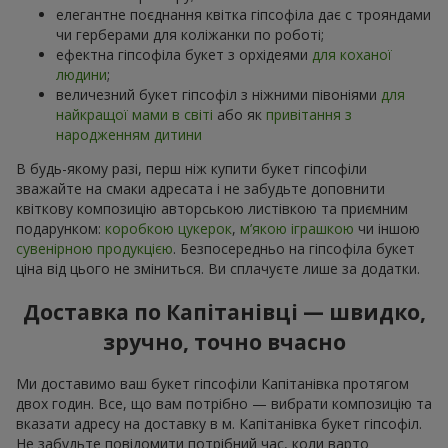
елегантне поєднання квітка гіпсофіла дає с трояндами
чи герберами для коліжанки по роботі;
ефектна гіпсофіла букет з орхідеями
для коханої
людини
;
величезний букет гіпсофіл з ніжними півоніями
для
найкращої мами в світі
або як
привітання з
народженням дитини
В будь-якому разі, перш ніж купити букет гіпсофіли
зважайте на смаки адресата і не забудьте доповнити
квіткову композицію авторською листівкою та приємним
подарунком:
коробкою цукерок
,
м’якою іграшкою
чи іншою
сувенірною продукцією
. Безпосередньо на гіпсофіла букет
ціна від цього не зміниться. Ви сплачуєте лише за додатки.
Доставка по Капітанівці — швидко,
зручно, точно вчасно
Ми доставимо ваш букет гіпсофіли Капітанівка протягом
двох годин. Все, що вам потрібно — вибрати композицію та
вказати адресу на доставку в м. Капітанівка букет гіпсофіл.
Не забудьте повідомити потрібний час, коли варто