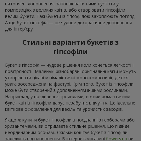
витончені доповнення, заповнювати ними пустоти у
композиціях з великих квітів, або створювати гіпсофіли
великі букети. Такі букети із гіпсофілою захоплюють погляд.
А ще букет гіпсофіл — це чудове декоративне доповнення
для інтер'єру.
Стильні варіанти букетів з
гіпсофіли
Букет з гіпсофіл — чудове рішення коли хочеться легкості і
повітряності. Маленькі різнобарвні оригінальні квіти можуть
утворювати цікаві мінімалістичні моно-композиції, де вся
увага зосереджена на фактурі. Крім того, букет із гіпсофіли
може бути створений з доповненням іншими рослинами.
Наприклад, у поєднанні з трояндами, ніжний романтичний
букет квітів гіпсофіли дарує незабутнє відчуття. Це ідеальне
квіткове оформлення для весіль та урочистих заходів.
Якщо ж купити букет гіпсофіли в поєднанні з герберами або
хризантемами, ви отримаєте стильне рішення, що підійде
неординарним особам.. Скільки коштує букет з гіпсофіли
залежить від наповнення. В інтернет-магазині
flowers.ua
ви