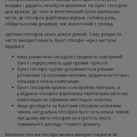
яскраво і дарують незабутні враження. На букет гіпсофіли
ціна вражає. До того ж велетенський пучок маленьких
квітів, де гіпсофіла фарбована відіграє головну роль,
обійдеться вам дешевше, ніж аналогічний з троянд.
Цвітіння гіпсофіла сезон доволі довгий. Тому флористи
часто використовують букет гіпсофіл через наступні
переваги:
ніжні романтичні гіпсофіли створюють повітряний
букет і підкреслюють щирі прояви турботи;
букет гіпсофіл чудово доповнюються різними
рослинами та сезоними квітками, додаючи естетики і
кольорів в кожну композицію;
букет гіпсофілів вражає кольоровою палітрою, а
райдужна гіпсофіла фарбована перетворює квіткову
композицію на справжнє мистецьке полотно;
якщо доглядати за букетами гіпсофіли належним
чином, натуральна гіпсофіла простоїть кілька тижнів;
при цьому квіти гіпсофіли не втратять свого
зовнішнього вигляду і тонкого аромату.
Маленькі гілочки гіпсофіл можна використовувати як