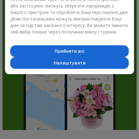
або застосунок зможуть зберігати інформацію з
Flowers.ua і отримуйте бонуси
Вашого пристрою та обробляти Ваші персональні дані.
Деякі постачальники можуть використовувати Ваші
дані на підставі законного інтересу. Ви можете змінити
свій вибір пізніше через посилання внизу сторінки.
Прийняти всі
Налаштувати