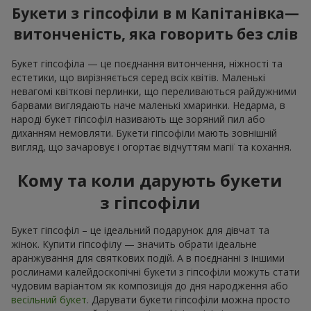
Букети з гіпсофіли в м Капітанівка—
витонченість, яка говорить без слів
Букет гіпсофіла — це поєднання витончення, ніжності та
естетики, що вирізняється серед всіх квітів. Маленькі
невагомі квіткові перлинки, що переливаються райдужними
барвами виглядають наче маленькі хмаринки. Недарма, в
народі букет гіпсофіл називають ще зоряний пил або
диханням немовляти. Букети гіпсофіли мають зовнішній
вигляд, що зачаровує і огортає відчуттям магії та кохання.
Кому та коли дарують букети
з гіпсофіли
Букет гіпсофіл – це ідеальний подарунок для дівчат та
жінок. Купити гіпсофілу — значить обрати ідеальне
аранжування для святкових подій. А в поєднанні з іншими
рослинами калейдоскопічні букети з гіпсофіли можуть стати
чудовим варіантом як композиція до дня народження або
весільний букет
. Дарувати букети гіпсофіли можна просто