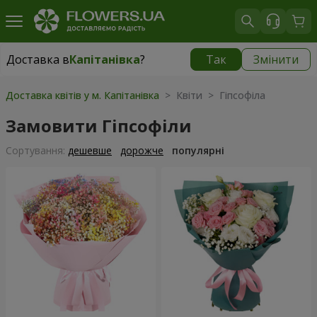
Доставка в
Капітанівка
?
Так
Змінити
Доставка в
Капітанівка
|
безкоштовно
Доставка квітів у м. Капітанівка
> Квіти > Гіпсофіла
Замовити Гіпсофіли
Сортування:
дешевше
дорожче
популярні