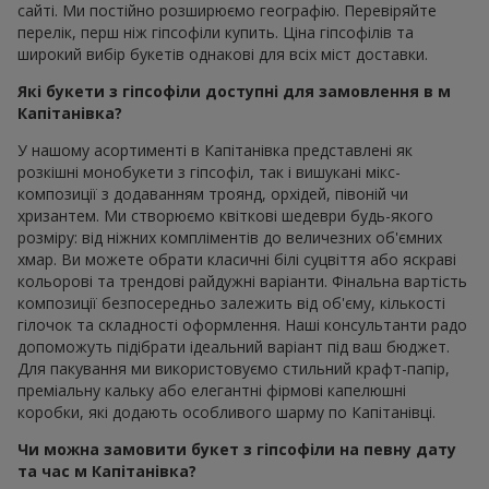
сайті. Ми постійно розширюємо географію. Перевіряйте
перелік, перш ніж гіпсофіли купить. Ціна гіпсофілів та
широкий вибір букетів однакові для всіх міст доставки.
Які букети з гіпсофіли доступні для замовлення в м
Капітанівка?
У нашому асортименті в Капітанівка представлені як
розкішні монобукети з гіпсофіл, так і вишукані мікс-
композиції з додаванням троянд, орхідей, півоній чи
хризантем. Ми створюємо квіткові шедеври будь-якого
розміру: від ніжних компліментів до величезних об'ємних
хмар. Ви можете обрати класичні білі суцвіття або яскраві
кольорові та трендові райдужні варіанти. Фінальна вартість
композиції безпосередньо залежить від об'єму, кількості
гілочок та складності оформлення. Наші консультанти радо
допоможуть підібрати ідеальний варіант під ваш бюджет.
Для пакування ми використовуємо стильний крафт-папір,
преміальну кальку або елегантні фірмові капелюшні
коробки, які додають особливого шарму по Капітанівці.
Чи можна замовити букет з гіпсофіли на певну дату
та час м Капітанівка?