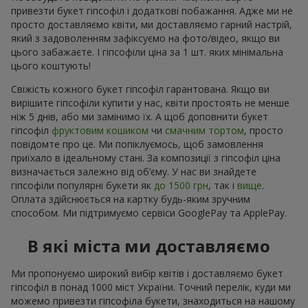
привезти букет гіпсофіл і додаткові побажання. Адже ми не
просто доставляємо квіти, ми доставляємо гарний настрій,
який з задоволенням зафіксуємо на фото/відео, якщо ви
цього забажаєте. І гіпсофіли ціна за 1 шт. яких мінімальна
цього коштують!
Свіжість кожного букет гіпсофіл гарантована. Якщо ви
вирішите гіпсофіли купити у нас, квіти простоять не менше
ніж 5 днів, або ми замінимо їх. А щоб доповнити букет
гіпсофіл
фруктовим кошиком
чи
смачним тортом
, просто
повідомте про це. Ми попіклуємось, щоб замовлення
приїхало в ідеальному стані. За композиції з гіпсофіл ціна
визначається залежно від об’єму. У нас ви знайдете
гіпсофіли популярні букети як
до 1500 грн
, так і
вище
.
Оплата здійснюється на картку будь-яким зручним
способом. Ми підтримуємо сервіси GooglePay та ApplePay.
В які міста ми доставляємо
Ми пропонуємо широкий вибір квітів і доставляємо букет
гіпсофіл в понад 1000 міст України. Точний перелік, куди ми
можемо привезти гіпсофіла букети, знаходиться на нашому