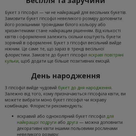
Весілля та заручини
Букет з гіпсофіл — чи не найкращий для весільних букетів.
Замовити букет гіпсофіл невеликого розміру доповнити
його розкішними трояндами білого кольору або
хризантемами стане найкращим рішенням. Від кількості
квітів і оформлення залежить скільки коштують букети
зоряний в оформленні. Букет з гіпсофіл весільний вийде
ніжним. Це саме те, що зараз в тренді весільної
флористики. Замовте до букет гіпсофіл
яскраві повітряні
кульки
, щоб додати ще більше позитивних емоцій.
День народження
З гіпсофіл вийде чудовий
букет до дня народження
.
Залежно від того, кому призначаються гіпсофіла квіти, ви
можете вибрати моно букет гіпсофіл чи яскраву
комбінацію. Флористи рекомендують:
яскравий або одноколірний букет гіпсофіл
для
найкращої подруги
або
друга
— можна доповнити
декоративні квіти іншими польовими рослинами
невеликого розміру;