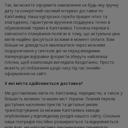
Так, ви можете оформити замовлення на будь-яку зручну
дату та конкретний часовий інтервал доставки по
Капітанівці. Наша кур'єрська служба працює чітко та
злагоджено, гарантуючи вручення подарунка точно в
обумовлений термін в Капітанівка. Головна перевага
завчасного планування полягає в тому, що актуальна ціна
квітів надійно фіксується за вами в момент оплати. Вам
більше не доведеться хвилюватися через можливе
подорожчання у святкові дні чи перед вихідними.
Напередодні відправки флористи зберуть найсвіжіші
гілочки, щоб композиція виглядала бездоганно. Просто
вкажіть усі побажання щодо часу під час онлайн-
оформлення на сайті.
У які міста здійснюється доставка?
Ми доставляємо квіти по Капітанівці, передмістю, а також у
більшість великих та малих міст України. Повний перелік
доступних населених пунктів та детальні умови
транспортування за межами Капітанівка завжди
опубліковані у відповідному розділі нашого сайту. Оскільки
наша географія постійно розширюється та відкриваються
нові філії, ми наполегливо рекомендуємо перевіряти