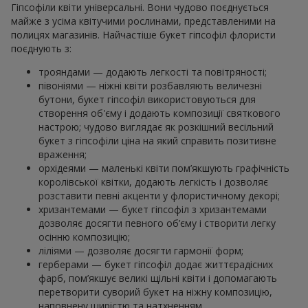
Гіпсофіли квіти універсальні. Вони чудово поєднується
майже з усіма квітучими рослинами, представленими на
полицях магазинів. Найчастіше букет гіпсофіл флористи
поєднують з:
трояндами — додають легкості та повітряності;
півоніями — ніжні квіти розбавляють величезні
бутони, букет гіпсофіл використовуються для
створення об'єму і додають композиції святкового
настрою; чудово виглядає як розкішний весільний
букет з гіпсофіли ціна на який справить позитивне
враження;
орхідеями — маленькі квіти пом’якшують графічність
королівської квітки, додають легкість і дозволяє
розставити певні акценти у флористичному декорі;
хризантемами — букет гіпсофіл з хризантемами
дозволяє досягти певного об’єму і створити легку
осінню композицію;
ліліями — дозволяє досягти гармонії форм;
герберами — букет гіпсофіл додає життєрадісних
фарб, пом’якшує великі щільні квіти і допомагають
перетворити суворий букет на ніжну композицію,
наповнену щирістю та натхненням.