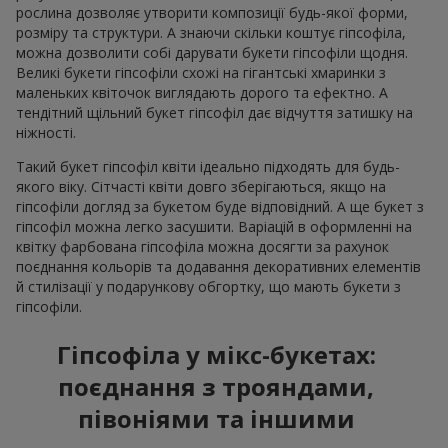
рослина дозволяє утворити композиції будь-якої форми,
розміру та структури. А знаючи скільки коштує гіпсофіла,
можна дозволити собі дарувати букети гіпсофіли щодня.
Великі букети гіпсофіли схожі на гігантські хмаринки з
маленьких квіточок виглядають дорого та ефектно. А
тендітний щільний букет гіпсофіл дає відчуття затишку на
ніжності.
Такий букет гіпсофіл квіти ідеально підходять для будь-
якого віку. Сітчасті квіти довго зберігаються, якщо на
гіпсофіли догляд за букетом буде відповідний. А ще букет з
гіпсофіл можна легко засушити. Варіацій в оформленні на
квітку фарбована гіпсофіла можна досягти за рахунок
поєднання кольорів та додавання декоративних елементів
й стилізації у подарункову обгортку, що мають букети з
гіпсофіли.
Гіпсофіла у мікс-букетах:
поєднання з трояндами,
півоніями та іншими