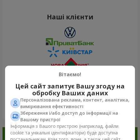
Наші клієнти
Вітаємо!
Цей сайт запитує Вашу згоду на
обробку Ваших даних
Персоналізована реклама, контент, аналітика,
вимірювання ефективності
Переглянути все
Збереження і/або доступ до інформації на
Вашому пристрої
Інформація з Вашого пристрою (наприклад, файли
cookie та унікальні ідентифікатори) буде доступна
Замовляйте в додатку
постачальникам. Крім того, вони, а також цей сайт