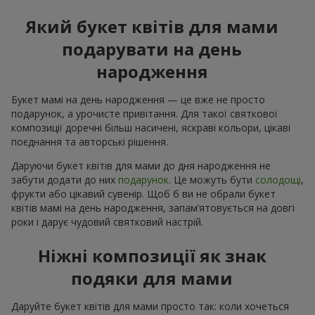
Який букет квітів для мами
подарувати на день
народження
Букет мамі на день народження — це вже не просто
подарунок, а урочисте привітання. Для такої святкової
композиції доречні більш насичені, яскраві кольори, цікаві
поєднання та авторські рішення.
Даруючи букет квітів для мами до дня народження не
забути додати до них
подарунок
. Це можуть бути
солодощі
,
фрукти або цікавий сувенір. Щоб б ви не обрали букет
квітів мамі на день народження, запам’ятовується на довгі
роки і дарує чудовий святковий настрій.
Ніжні композиції як знак
подяки для мами
Даруйте букет квітів для мами просто так: коли хочеться