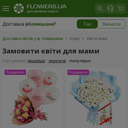
Доставка в
Комишани
?
Так
Змінити
Доставка в
Комишани
|
174 грн
Доставка квітів у м. Комишани
> Кому > Квіти мамі
Замовити квіти для мами
Сортування:
дешевше
дорожче
популярні