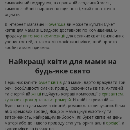
символічний подарунок, а справжній сердечний жест,
символ любові і вираження вдячності, який вона точно
оцінить.
В інтернет-магазині
Flowers.ua
ви можете купити букет
квітів для мами зі швидкою доставкою по Комишанам. В
продажу
витончені композиції
для великих свят і визначних
урочистостей, а також мінімалістичні мікси, щоб просто
зробити мамі приємно.
Найкращі квіти для мами на
будь-яке свято
Перш ніж купити
букет квітів
для мами, варто врахувати три
речі: особливості смаків, привід і сезонність квітів. Активній
та енергійній
жінці
підійдуть яскраві композиції з
хризантем
,
кущових троянд
та
альстромерій
. Ніжній і стриманій —
букет квітів для мами з півоній, ромашок та вишуканих білих
або кремових троянд. Якщо ж мама цінує екзотику та
витонченість, найкращим вибором, як букет квітів на день
матері або до іншого приводу стануть оригінальні
орхідеї
, а
також мікси за їх участю.