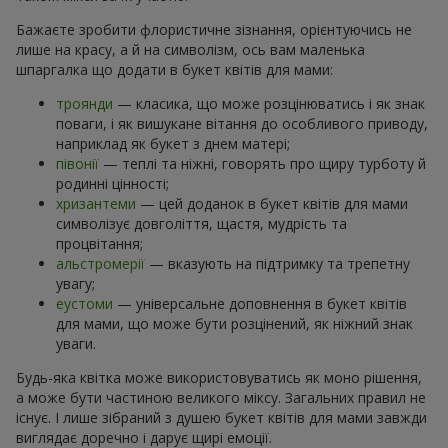
Бажаєте зробити флористичне зізнання, орієнтуючись не
лише на красу, а й на символізм, ось вам маленька
шпаргалка що додати в букет квітів для мами:
троянди
— класика, що може розцінюватись і як знак
поваги, і як вишукане вітання до особливого приводу,
наприклад як букет з днем матері;
півонії
— теплі та ніжні, говорять про щиру турботу й
родинні цінності;
хризантеми
— цей доданок в букет квітів для мами
символізує довголіття, щастя, мудрість та
процвітання;
альстромерії
— вказують на підтримку та трепетну
увагу;
еустоми
— універсальне доповнення в букет квітів
для мами, що може бути розцінений, як ніжний знак
уваги.
Будь-яка квітка може використовуватись як моно рішення,
а може бути частиною великого міксу. Загальних правил не
існує. І лише зібраний з душею букет квітів для мами завжди
виглядає доречно і дарує щирі емоції.