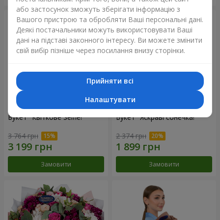
або застосунок зможуть зберігати інформацію з
Вашого пристрою та обробляти Ваші персональні дані.
Деякі постачальники можуть використовувати Ваші
дані на підставі законного інтересу. Ви можете змінити
свій вибір пізніше через посилання внизу сторінки.
Прийняти всі
Налаштувати
Букет "Квіткове Selfie!"
Букет "Яскраві сонечка!"
3 764 грн
2 374 грн
Замовити
Замовити