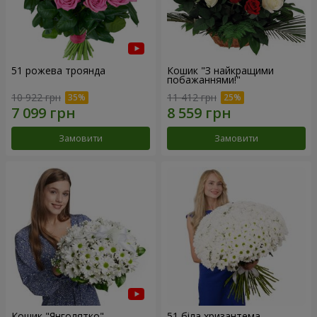
51 рожева троянда
Кошик "З найкращими
побажаннями!"
10 922 грн
11 412 грн
Замовити
Замовити
Кошик "Янголятко"
51 біла хризантема