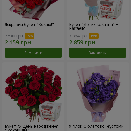
Яскравий букет "Кохаю!"
Букет "Дотик кохання" +
Raffaello
2 540 грн
3 364 грн
Замовити
Замовити
Букет "У День народження,
9 гілок фіолетової еустоми
з коханням!"