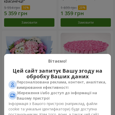
красунечці!"
5 954 грн
1 699 грн
Замовити
Замовити
Вітаємо!
Цей сайт запитує Вашу згоду на
обробку Ваших даних
Персоналізована реклама, контент, аналітика,
Романтичний букет
Квіти в коробці "101 рожева
вимірювання ефективності
"Небеса"
троянда"
Збереження і/або доступ до інформації на
3 999 грн
19 284 грн
Вашому пристрої
Інформація з Вашого пристрою (наприклад, файли
cookie та унікальні ідентифікатори) буде доступна
Замовити
Замовити
постачальникам. Крім того, вони, а також цей сайт