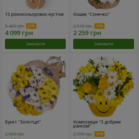
15 різнокольорових еустом
Кошик "Сонечко"
5 465 грн
2 510 грн
Замовити
Замовити
Букет "Золотце!"
Композиція "З добрим
ранком!"
2 066 грн
2 399 грн