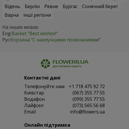
Відень
Берлін
Ревне
Бургас
Сонячний берег
Варна
інші регіони
На інших мовах:
Eng:
Basket "Best wishes!"
Рус:
Корзина "С наилучшими пожеланиями!"
Контактні дані
Телефонуйте нам
+1 718 475 92 72
Київстар
(067) 355 77 55
Водафон
(099) 355 77 55
Лайфсел
(073) 565 56 68
Email
info@flowers.ua
Онлайн підтримка