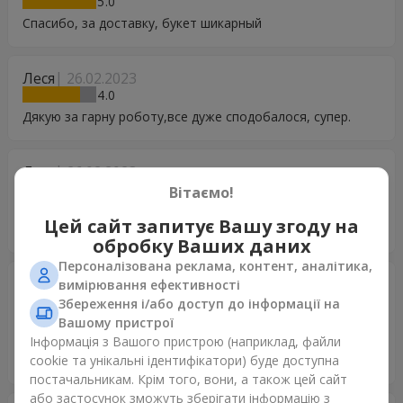
5
Спасибо, за доставку, букет шикарный
Леся
26.02.2023
4
Дякую за гарну роботу,все дуже сподобалося, супер.
Леся
26.02.2023
4
Вітаємо!
Дуже дякую,все сподобалось, гарна робота.Надалі тіште
Цей сайт запитує Вашу згоду на
людей своїми фантазіями.
обробку Ваших даних
Персоналізована реклама, контент, аналітика,
Оксана
24.10.2022
вимірювання ефективності
5
Збереження і/або доступ до інформації на
Вашому пристрої
Спасибо за Ваш труд! Даже на расстоянии в тысячи
Інформація з Вашого пристрою (наприклад, файли
километров, Вы даёте возможность быть со своими
cookie та унікальні ідентифікатори) буде доступна
близкими.
постачальникам. Крім того, вони, а також цей сайт
або застосунок зможуть зберігати інформацію з