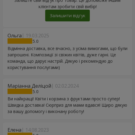
Залиште свій відгук про товар. Це допоможе іншим
клієнтам зробити свій вибір!
Залишити відгук
Ольга
19.03.2025
5
Відмінна доставка, все вчасно, з усіма вимогами, що були
запрошені. Композиції зі свіжих квітів, дуже гарні. Це
команда, що дарує настрій. Дякую і рекомендую до
користування послугами)
Маріанна Деліцой
02.02.2024
5
Ви найкращі! Квіти і корзина з фруктами просто супер!
Швидка доставка! Сюрприз для мами вдався! Щиро дякую
за вашу допомогу і виконану роботу!
Елена
14.08.2023