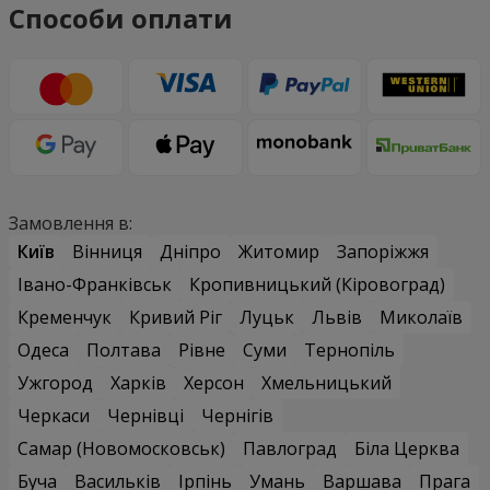
Способи оплати
Замовлення в:
Київ
Вінниця
Дніпро
Житомир
Запоріжжя
Івано-Франківськ
Кропивницький (Кіровоград)
Кременчук
Кривий Ріг
Луцьк
Львів
Миколаїв
Одеса
Полтава
Рівне
Суми
Тернопіль
Ужгород
Харків
Херсон
Хмельницький
Черкаси
Чернівці
Чернігів
Самар (Новомосковськ)
Павлоград
Біла Церква
Буча
Васильків
Ірпінь
Умань
Варшава
Прага