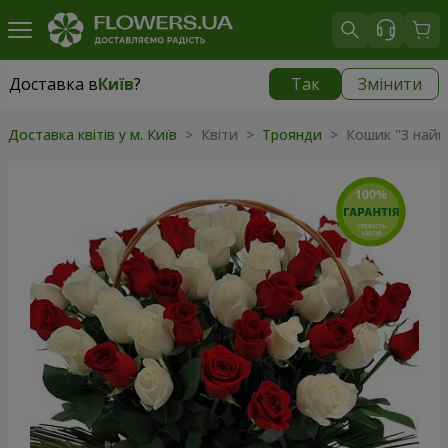
Доставка в
Київ
?
Так
Змінити
Доставка в
Київ
|
безкоштовно
Доставка квітів у м. Київ
> Квіти >
Троянди
> Кошик "З най