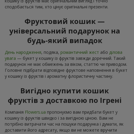
кошику із фруктів має оригінальний вигляд і точно
сподобається тим, хто цінує оригінальні презенти.
Фруктовий кошик —
універсальний подарунок на
будь-який випадок
День народження
, подяка,
романтичний жест
або
ділова
увага
— букет у кошику із фруктів завжди доречний. Такий
подарунок не має обмежень за віком, статтю чи приводом.
Головне підібрати відповідне фруктове наповнення в букет
у кошику із фруктів і ароматну флористичну частину.
Вигідно купити кошик
фруктів з доставкою по Ігрені
Компанія
Flowers.ua
пропонуємо вам придбати букет у
кошику із фруктів швидко і за вигідною ціною. Вам не
потрібно витрачати час на пошуки подарунка і думати, як
доставити його адресату, якщо ви не можете вручити