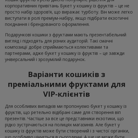
корпоративних привітань Букет у кошику із фруктів – це не
просто набір здоров’я, що виражає турботу. Він може легко
виступати в ролі преміум-набіру, якщо підібрати екзотичні
поєднання і брендованого оформлення.
Подарункові кошики з фруктами мають презентабельний
вигляд і підходять для різних аудиторій. Такі смачні
композиції добре сприймаються колективами та
партнерами, адже букет у кошику із фруктів – це завжди
універсальний і зрозумілий подарунок.
Варіанти кошиків з
преміальними фруктами для
VIP-клієнтів
Для особливих випадків ми пропонуємо букет у кошику із
фруктів, що ретельно відібрані саме для створення віп
презентів. Частіше за все це представники екзотики, що
рідко зустрічаються на полицях магазинів. Але букет у
кошику із фруктів може бути створений і з чистої органіки,
що особливо цінується в сьогоденні. А ще це може бути