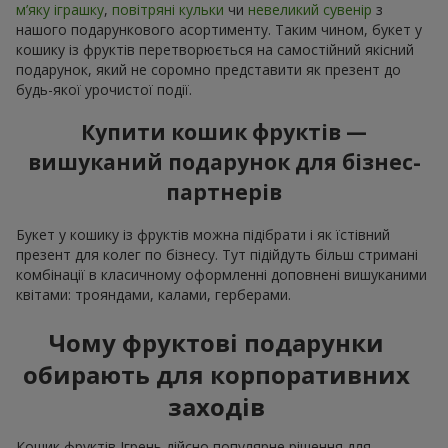
м’яку іграшку
,
повітряні кульки
чи
невеликий сувенір
з
нашого подарункового асортименту. Таким чином, букет у
кошику із фруктів перетворюється на самостійний якісний
подарунок, який не соромно представити як презент до
будь-якої урочистої події.
Купити кошик фруктів —
вишуканий подарунок для бізнес-
партнерів
Букет у кошику із фруктів можна підібрати і як їстівний
презент для колег по бізнесу. Тут підійдуть більш стримані
комбінації в класичному оформленні доповнені вишуканими
квітами: трояндами, калами, герберами.
Чому фруктові подарунки
обирають для корпоративних
заходів
Кошик фруктів Ігрень дійсно популярне рішення для