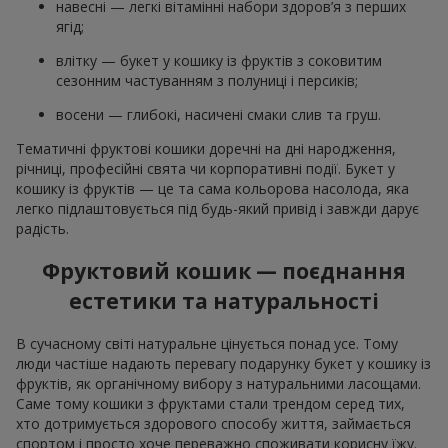
навесні — легкі вітамінні набори здоров’я з перших
ягід;
влітку — букет у кошику із фруктів з соковитим
сезонним частуванням з полуниці і персиків;
восени — глибокі, насичені смаки слив та груш.
Тематичні фруктові кошики доречні на дні народження,
річниці, професійні свята чи корпоративні події. Букет у
кошику із фруктів — це та сама кольорова насолода, яка
легко підлаштовується під будь-який привід і завжди дарує
радість.
Фруктовий кошик — поєднання
естетики та натуральності
В сучасному світі натуральне цінується понад усе. Тому
люди частіше надають перевагу подарунку букет у кошику із
фруктів, як органічному вибору з натуральними ласощами.
Саме тому кошики з фруктами стали трендом серед тих,
хто дотримується здорового способу життя, займається
спортом і просто хоче переважно споживати корисну їжу.