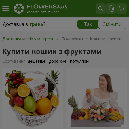
Доставка в
Ігрень
?
Так
Змінити
Доставка в
Ігрень
|
безкоштовно
Доставка квітів у м. Ігрень
> Подарунки > Кошики фруктів
Купити кошик з фруктами
Сортування:
дешевше
дорожче
популярні