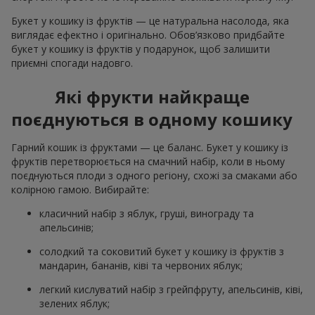
Букет у кошику із фруктів — це натуральна насолода, яка
виглядає ефектно і оригінально. Обов’язково придбайте
букет у кошику із фруктів у подарунок, щоб залишити
приємні спогади надовго.
Які фрукти найкраще
поєднуються в одному кошику
Гарний кошик із фруктами — це баланс. Букет у кошику із
фруктів перетворюється на смачний набір, коли в ньому
поєднуються плоди з одного регіону, схожі за смаками або
колірною гамою. Вибирайте:
класичний набір з яблук, груші, винограду та
апельсинів;
солодкий та соковитий букет у кошику із фруктів з
мандарин, бананів, ківі та червоних яблук;
легкий кислуватий набір з грейпфруту, апельсинів, ківі,
зелених яблук;