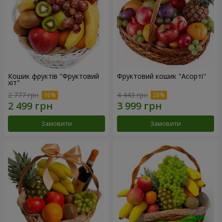
Кошик фруктів "Фруктовий
Фруктовий кошик "Асорті"
хiт"
2 777 грн
4 443 грн
Замовити
Замовити