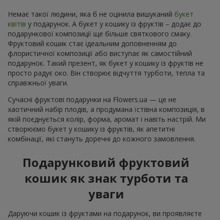
Немає такої людини, яка б не оцінила вишуканий
букет
квітів
у подарунок. А букет у кошику із фруктів – додає до
подарункової композиції ще більше святкового смаку.
Фруктовий кошик стає ідеальним доповненням до
флористичної композиції або виступає як самостійний
подарунок. Такий презент, як букет у кошику із фруктів не
просто радує око. Він створює відчуття турботи, тепла та
справжньої уваги.
Сучасні фруктові подарунки на Flowers.ua — це не
хаотичний набір плодів, а продумана їстівна композиція, в
якій поєднується колір, форма, аромат і навіть настрій. Ми
створюємо букет у кошику із фруктів, як апетитні
комбінації, які стануть доречні до кожного замовлення.
Подарунковий фруктовий
кошик як знак турботи та
уваги
Даруючи кошик із фруктами на подарунок, ви проявляєте