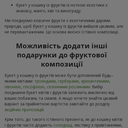
букет у кошику із фруктів із ноткою екзотики з
ананасу, манго, ківі та винограду.
Ми поєднуємо класичні фрукти з екзотичними дарами
природи, щоб букет у кошику із фруктів вийшов цікавим, але
не перевантаженим. Це основа якісної їстівної композиції.
Можливість додати інші
подарунки до фруктової
композиції
Букет у кошику із фруктів може бути доповнений будь–
якими квітами:
трояндами
,
герберами
,
хризантемами
,
півонією
,
гіпсофілою
,
сезонними рослинами
. Вибір
поєднання букет квітів і фруктів залежить виключно від
ваших побажань та смаків. А якщо хочете знайти цікавий
варіант за прийнятною вартістю завітайте до розділу
акційних пропозицій
.
Крім того, до такого їстівного презента, як до кошику квітів
і фруктів часто додають
солодощі
, листівку з привітаннями,