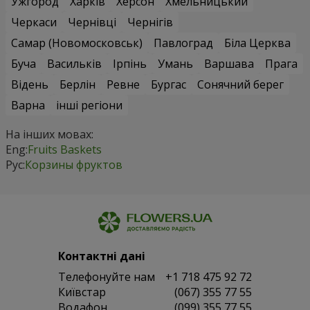
Ужгород
Харків
Херсон
Хмельницький
Черкаси
Чернівці
Чернігів
Самар (Новомосковськ)
Павлоград
Біла Церква
Буча
Васильків
Ірпінь
Умань
Варшава
Прага
Відень
Берлін
Ревне
Бургас
Сонячний берег
Варна
інші регіони
На інших мовах:
Eng:
Fruits Baskets
Рус:
Корзины фруктов
Контактні дані
Телефонуйте нам
+1 718 475 92 72
Київстар
(067) 355 77 55
Водафон
(099) 355 77 55