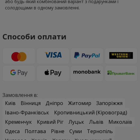
або будь-який комбінований варіант з подарунками і
солодощами в одному замовленні.
Способи оплати
Замовлення в:
Київ
Вінниця
Дніпро
Житомир
Запоріжжя
Івано-Франківськ
Кропивницький (Кіровоград)
Кременчук
Кривий Ріг
Луцьк
Львів
Миколаїв
Одеса
Полтава
Рівне
Суми
Тернопіль