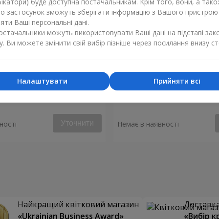
ікатори) буде доступна постачальникам. Крім того, вони, а тако
бо застосунок зможуть зберігати інформацію з Вашого пристрою
ти Ваші персональні дані.
постачальники можуть використовувати Ваші дані на підставі зак
у. Ви можете змінити свій вибір пізніше через посилання внизу ст
Налаштувати
Прийняти всі
е почуття"
Букет “Чуттєва симфонія”
Уточнити
ності
Немає в наявності
Найкращий квітковий магазин
Доставка 
«Ukrainian Business Award»
«Вибір к