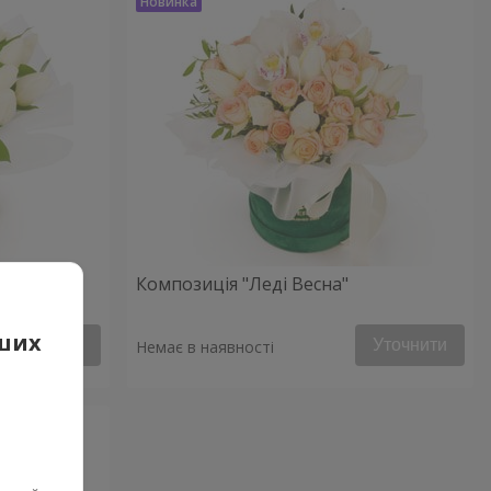
Композиція "Леді Весна"
аших
Уточнити
Уточнити
Немає в наявності