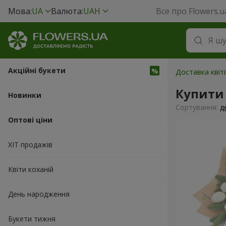
Мова:
UA
Валюта:
UAH
Все про Flowers.u
Акційні букети
Доставка квіт
Купити
Новинки
Сортування:
д
Оптові ціни
ХІТ продажів
Квіти коханій
День народження
Букети тижня