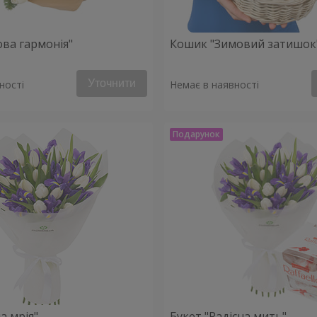
ова гармонія"
Кошик "Зимовий затишок
Уточнити
ності
Немає в наявності
а мрія"
Букет "Радісна мить"