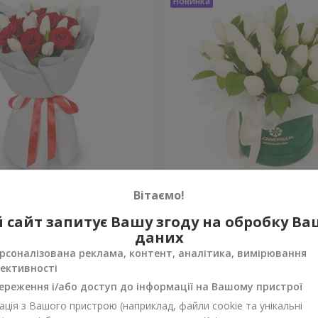
ндаль"
Композиція "White April"
Вітаємо!
 сайт запитує Вашу згоду на обробку В
Уточнити
ності
Немає в наявності
даних
рсоналізована реклама, контент, аналітика, вимірювання
ективності
ереження і/або доступ до інформації на Вашому пристрої
ція з Вашого пристрою (наприклад, файли cookie та унікальні