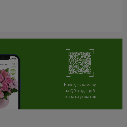
Наведіть камеру
на QR-код, щоб
скачати додаток