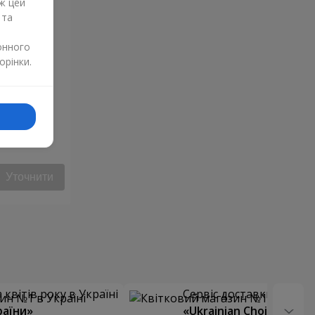
ж цей
 та
онного
орінки.
Уточнити
квітів року в Україні
Сервіс доставки квітів
раїни»
«Ukrainian Choice»