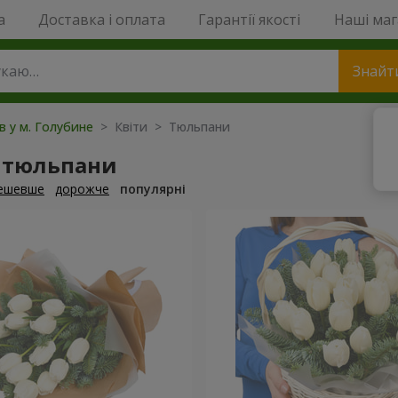
a
Доставка і оплата
Гарантії якості
Наші ма
Знайт
ів у м. Голубине
> Квіти > Тюльпани
 тюльпани
ешевше
дорожче
популярні