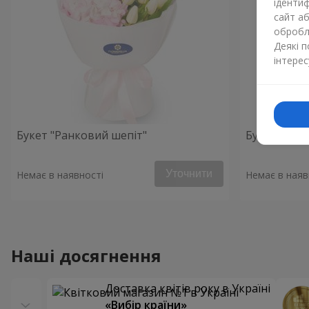
ідентиф
сайт а
обробля
Деякі 
інтерес
Букет "Ранковий шепіт"
Букет "Ніжн
Уточнити
Немає в наявності
Немає в наяв
Наші досягнення
Доставка квітів року в Україні
«Вибір країни»