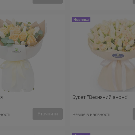
я"
Букет "Весняний анонс"
Уточнити
ності
Немає в наявності