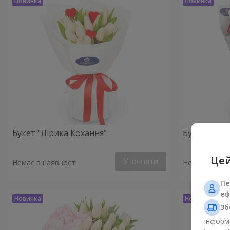
Букет "Лірика Кохання"
Букет "Сте
Цей
Уточнити
Немає в наявності
Немає в наяв
Пе
еф
Зб
Інформа