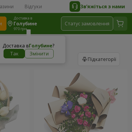
газини
Відгуки
Зв’яжіться з нами
Доставка в
и
Голубине
Статус замовлення
970 грн
Доставка в
Голубине
?
Так
Змінити
Підкатегорії