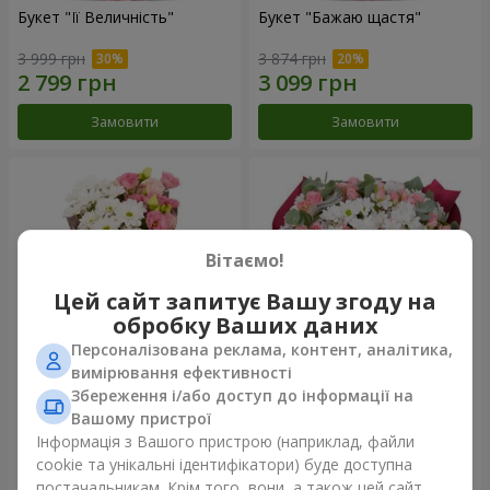
Букет "Її Величність"
Букет "Бажаю щастя"
3 999 грн
3 874 грн
Замовити
Замовити
Вітаємо!
Цей сайт запитує Вашу згоду на
обробку Ваших даних
Персоналізована реклама, контент, аналітика,
вимірювання ефективності
Збереження і/або доступ до інформації на
Букет "Юмокі"
Букет "Чарівність ніжності"
Вашому пристрої
1 175 грн
3 199 грн
Інформація з Вашого пристрою (наприклад, файли
cookie та унікальні ідентифікатори) буде доступна
постачальникам. Крім того, вони, а також цей сайт