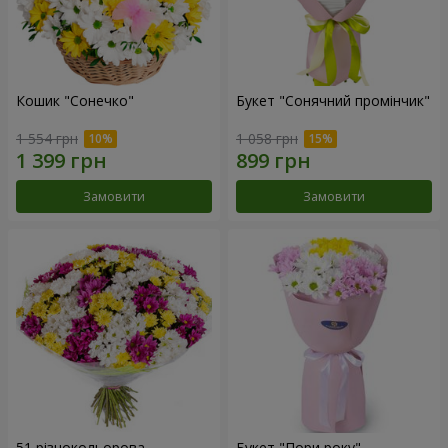
Кошик "Сонечко"
Букет "Сонячний промінчик"
1 554 грн
1 058 грн
Замовити
Замовити
51 різнокольорова
Букет "Пори року"