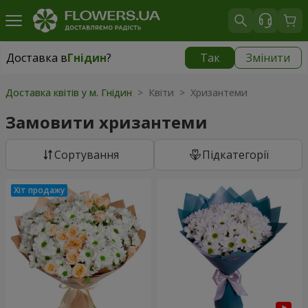
Доставка в
Гнідин
?
Так
Змінити
Доставка в
Гнідин
|
безкоштовно
Доставка квітів у м. Гнідин
> Квіти > Хризантеми
Замовити хризантеми
Сортування
Підкатегорії