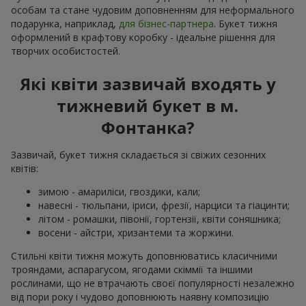
особам та стане чудовим доповненням для неформального
подарунка, наприклад,
для бізнес-партнера
. Букет тижня
оформлений в крафтову коробку - ідеальне рішення для
творчих особистостей.
Які квіти зазвичай входять у
тижневий букет в м.
Фонтанка?
Зазвичай, букет тижня складається зі свіжих сезонних
квітів:
зимою - амариліси, гвоздики, кали;
навесні - тюльпани, іриси, фрезії, нарциси та гіацинти;
літом - ромашки, півонії, гортензії, квіти соняшника;
восени - айстри, хризантеми та жоржини.
Стильні квіти тижня можуть доповнюватись класичними
трояндами, аспарагусом, ягодами скіммії та іншими
рослинами, що не втрачають своєї популярності незалежно
від пори року і чудово доповнюють наявну композицію