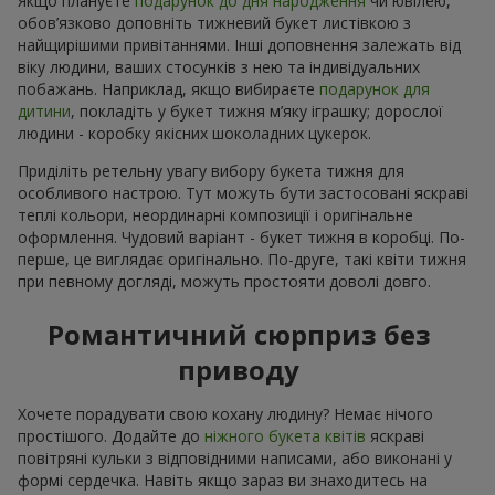
Якщо плануєте
подарунок до дня народження
чи ювілею,
обов’язково доповніть тижневий букет листівкою з
найщирішими привітаннями. Інші доповнення залежать від
віку людини, ваших стосунків з нею та індивідуальних
побажань. Наприклад, якщо вибираєте
подарунок для
дитини
, покладіть у букет тижня м’яку іграшку; дорослої
людини - коробку якісних шоколадних цукерок.
Приділіть ретельну увагу вибору букета тижня для
особливого настрою. Тут можуть бути застосовані яскраві
теплі кольори, неординарні композиції і оригінальне
оформлення. Чудовий варіант - букет тижня в коробці. По-
перше, це виглядає оригінально. По-друге, такі квіти тижня
при певному догляді, можуть простояти доволі довго.
Романтичний сюрприз без
приводу
Хочете порадувати свою кохану людину? Немає нічого
простішого. Додайте до
ніжного букета квітів
яскраві
повітряні кульки з відповідними написами, або виконані у
формі сердечка. Навіть якщо зараз ви знаходитесь на