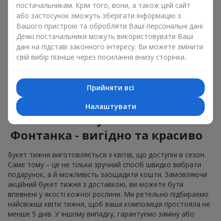
постачальникам. Крім того, вони, а також цей сайт
або застосунок зможуть зберігати інформацію з
Універсальний букет тижня стане у нагоді і як подарунок на
Вашого пристрою та обробляти Ваші персональні дані.
день народження для близької людини, і як привітання
Деякі постачальники можуть використовувати Ваші
колеги по роботі, і просто, як знак уваги для тих, кого ви
цінуєте. Причому підійде такий подарунок, як для жінки, так і
дані на підставі законного інтересу. Ви можете змінити
для чоловіка
. Флористи підбирають квіти тижня, щоб
свій вибір пізніше через посилання внизу сторінки.
композиція була не надто яскравою і не надто стриманою,
а, значить, могла сподобатись усім. Тижневий букет – це
дійсно якісна та професійна збірка, яка ідеальна продумана
Прийняти всі
по кольорах і формах.
Налаштувати
Знижки на букет тижня в м.
Фонтанка - вигідно та красиво
Букет тижня виготовляється з квітів, що доступні в сезон.
Саме тому – це не тільки зручний спосіб швидко вибрати
подарунок, а й можливість заощадити кошти. Замовляючи
акційний букет тижня з доставкою, ви можете бути
впевнені у якості кожної рослини. Ми ретельно підбираємо
найсвіжіші квіти тижня, щоб ваша композиція простояла не
менше 5 днів. У іншому випадку, гарантуємо заміну або