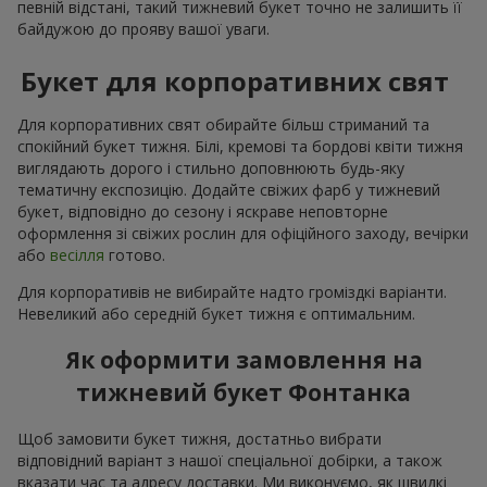
певній відстані, такий тижневий букет точно не залишить її
байдужою до прояву вашої уваги.
Букет для корпоративних свят
Для корпоративних свят обирайте більш стриманий та
спокійний букет тижня. Білі, кремові та бордові квіти тижня
виглядають дорого і стильно доповнюють будь-яку
тематичну експозицію. Додайте свіжих фарб у тижневий
букет, відповідно до сезону і яскраве неповторне
оформлення зі свіжих рослин для офіційного заходу, вечірки
або
весілля
готово.
Для корпоративів не вибирайте надто громіздкі варіанти.
Невеликий або середній букет тижня є оптимальним.
Як оформити замовлення на
тижневий букет Фонтанка
Щоб замовити букет тижня, достатньо вибрати
відповідний варіант з нашої спеціальної добірки, а також
вказати час та адресу доставки. Ми виконуємо, як швидкі