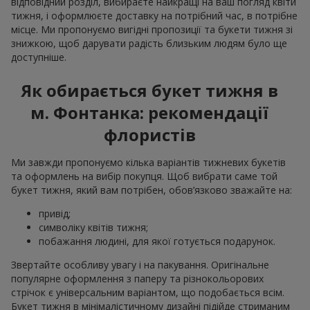
відповідний розділ, вибираєте найкращі на ваш погляд квіти
тижня, і оформлюєте доставку на потрібний час, в потрібне
місце. Ми пропонуємо вигідні пропозиції та букети тижня зі
знижкою, щоб дарувати радість близьким людям було ще
доступніше.
Як обирається букет тижня в
м. Фонтанка: рекомендації
флористів
Ми завжди пропонуємо кілька варіантів тижневих букетів
та оформлень на вибір покупця. Щоб вибрати саме той
букет тижня, який вам потрібен, обов’язково зважайте на:
привід;
символіку квітів тижня;
побажання людині, для якої готується подарунок.
Звертайте особливу увагу і на пакування. Оригінальне
популярне оформлення з паперу та різнокольорових
стрічок є універсальним варіантом, що подобається всім.
Букет тижня в мінімалістичному дизайні підійде стриманим