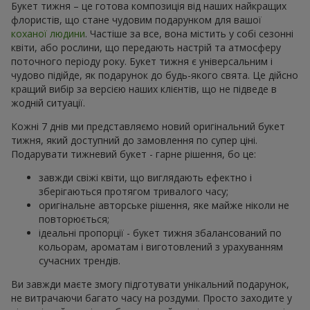
Букет тижня – це готова композиція від наших найкращих
флористів, що стане чудовим подарунком для вашої
коханої людини
. Частіше за все, вона містить у собі сезонні
квіти, або рослини, що передають настрій та атмосферу
поточного періоду року. Букет тижня є універсальним і
чудово підійде, як подарунок до будь-якого свята. Це дійсно
кращий вибір за версією наших клієнтів, що не підведе в
жодній ситуації.
Кожні 7 днів ми представляємо новий оригінальний букет
тижня, який доступний до замовлення по супер ціні.
Подарувати тижневий букет - гарне рішення, бо це:
завжди свіжі квіти, що виглядають ефектно і
зберігаються протягом тривалого часу;
оригінальне авторське рішення, яке майже ніколи не
повторюється;
ідеальні пропорції - букет тижня збалансований по
кольорам, ароматам і виготовлений з урахуванням
сучасних трендів.
Ви завжди маєте змогу підготувати унікальний подарунок,
не витрачаючи багато часу на роздуми. Просто заходите у