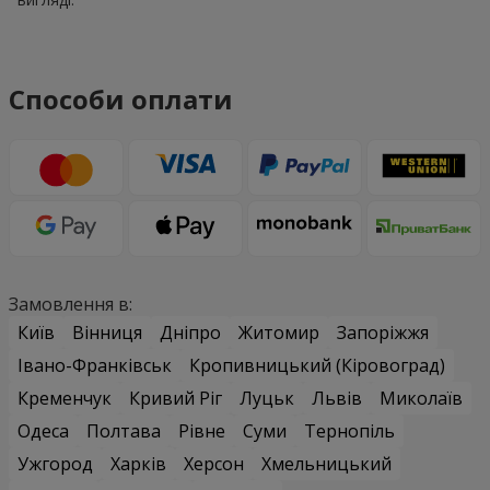
Способи оплати
Замовлення в:
Київ
Вінниця
Дніпро
Житомир
Запоріжжя
Івано-Франківськ
Кропивницький (Кіровоград)
Кременчук
Кривий Ріг
Луцьк
Львів
Миколаїв
Одеса
Полтава
Рівне
Суми
Тернопіль
Ужгород
Харків
Херсон
Хмельницький