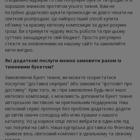
хорошою знижкою протягом усього тижня. Вам не
потрібно додатково шукати промокоди чи довго чекати на
святкові розпродажі. Це найпростіший спосіб купити
об'ємну та красиву квіткову композицію за дуже розумні
гроші. Ви отримуєте чудову якість роботи та при цьому
суттєво заощаджуєте свій бюджет. Просто регулярно
стежте за оновленнями на нашому сайті та замовляйте
квіти вигідно.
Які додаткові послуги можна замовити разом із
тижневим букетом?
Замовляючи букет тижня, ви можете скористатися
послугою "доставка сюрприз" або замовити "фотозвіт про
доставку". Крім того, як і при замовленні будь-якої іншої
квіткової композиції, є можливість доповнити букет тижня
авторською листівкою чи оригінальним подарунком. Наш
квітковий сервіс пропонує без проблем додатково додати
до квітів смачні солодощі або м'які іграшки з нашого
каталогу. Усі ці корисні опції легко вибрати в один клік під
час покупки на сайті. Наша кур'єрська доставка по Фонтанці
привезе весь святковий комплект в ідеальному та свіжому
вигляді.