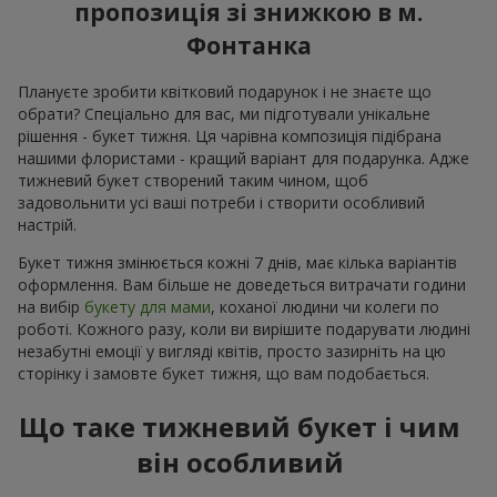
пропозиція зі знижкою в м.
Фонтанка
Плануєте зробити квітковий подарунок і не знаєте що
обрати? Спеціально для вас, ми підготували унікальне
рішення - букет тижня. Ця чарівна композиція підібрана
нашими флористами - кращий варіант для подарунка. Адже
тижневий букет створений таким чином, щоб
задовольнити усі ваші потреби і створити особливий
настрій.
Букет тижня змінюється кожні 7 днів, має кілька варіантів
оформлення. Вам більше не доведеться витрачати години
на вибір
букету для мами
, коханої людини чи колеги по
роботі. Кожного разу, коли ви вирішите подарувати людині
незабутні емоції у вигляді квітів, просто зазирніть на цю
сторінку і замовте букет тижня, що вам подобається.
Що таке тижневий букет і чим
він особливий