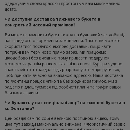
одержувача своєю красою і простоїть у вазі максимально
довго.
Чи доступна доставка тижневого букета в
конкретний часовий проміжок?
Ви можете замовити букет тижня на будь-який час доби під
час швидкого оформлення замовлення. Також ви можете
скористатися послугою експрес доставки, якщо квіти
потрібні вам терміново прямо зараз. Ми працюємо
цілодобово і без вихідних, тому привезти подарунок
можемо як раннім ранком, так і пізно вночі. Кур'єри чудово
знають місто та заздалегідь розраховують маршрути так,
щоб приїхати вчасно за вказаною адресою. Наша доставка
по Фонтанці працює чітко та без жодних затримок. Ми з
радістю підлаштуємося під особисті плани та графік вашої
близької людини.
Чи бувають у вас спеціальні акції на тижневі букети в
м. Фонтанка?
Цей розділ сам по собі є великою постійною акцією, тому
ціна тут завжди максимально знижена. Флористичний сервіс
спеціально відбирає готові популярні букети та продає їх із