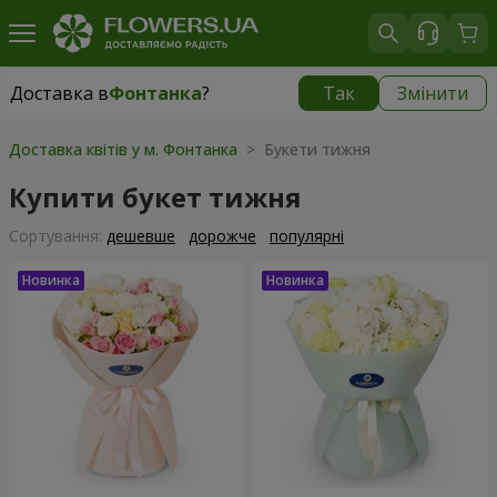
Доставка в
Фонтанка
?
Так
Змінити
Доставка в
Фонтанка
|
безкоштовно
Доставка квітів у м. Фонтанка
> Букети тижня
Купити букет тижня
Сортування:
дешевше
дорожче
популярні