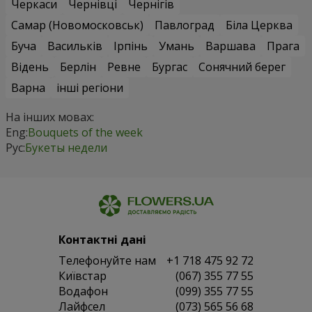
Черкаси
Чернівці
Чернігів
Самар (Новомосковськ)
Павлоград
Біла Церква
Буча
Васильків
Ірпінь
Умань
Варшава
Прага
Відень
Берлін
Ревне
Бургас
Сонячний берег
Варна
інші регіони
На інших мовах:
Eng:
Bouquets of the week
Рус:
Букеты недели
Контактні дані
Телефонуйте нам
+1 718 475 92 72
Київстар
(067) 355 77 55
Водафон
(099) 355 77 55
Лайфсел
(073) 565 56 68