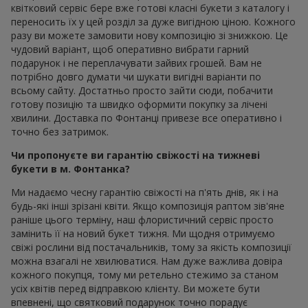
квітковий сервіс бере вже готові класні букети з каталогу і
переносить їх у цей розділ за дуже вигідною ціною. Кожного
разу ви можете замовити нову композицію зі знижкою. Це
чудовий варіант, щоб оперативно вибрати гарний
подарунок і не переплачувати зайвих грошей. Вам не
потрібно довго думати чи шукати вигідні варіанти по
всьому сайту. Достатньо просто зайти сюди, побачити
готову позицію та швидко оформити покупку за лічені
хвилини. Доставка по Фонтанці привезе все оперативно і
точно без затримок.
Чи пропонуєте ви гарантію свіжості на тижневі
букети в м. Фонтанка?
Ми надаємо чесну гарантію свіжості на п'ять днів, як і на
будь-які інші зрізані квіти. Якщо композиція раптом зів'яне
раніше цього терміну, наш флористичний сервіс просто
замінить її на новий букет тижня. Ми щодня отримуємо
свіжі рослини від постачальників, тому за якість композиції
можна взагалі не хвилюватися. Нам дуже важлива довіра
кожного покупця, тому ми ретельно стежимо за станом
усіх квітів перед відправкою клієнту. Ви можете бути
впевнені, що святковий подарунок точно порадує