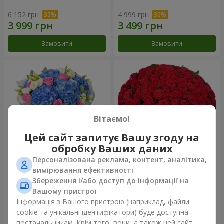
6 152 грн
4 999 грн
Замовити
Замовити
Вітаємо!
Цей сайт запитує Вашу згоду на
обробку Ваших даних
Персоналізована реклама, контент, аналітика,
Букет "Небесна акварель"
101 червона троянда
вимірювання ефективності
Збереження і/або доступ до інформації на
7 998 грн
12 653 грн
Вашому пристрої
Інформація з Вашого пристрою (наприклад, файли
cookie та унікальні ідентифікатори) буде доступна
Замовити
Замовити
постачальникам. Крім того, вони, а також цей сайт