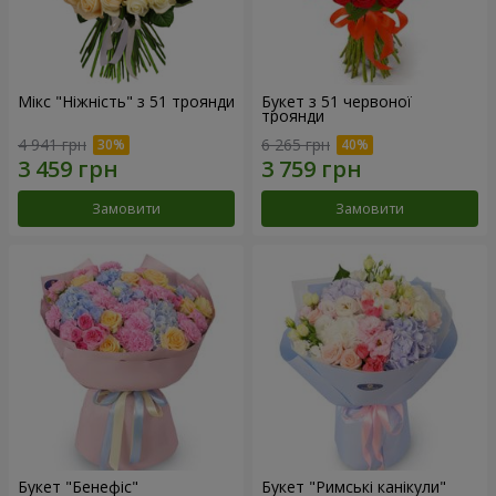
Мікс "Ніжність" з 51 троянди
Букет з 51 червоної
троянди
4 941 грн
6 265 грн
Замовити
Замовити
Букет "Бенефіс"
Букет "Римські канікули"