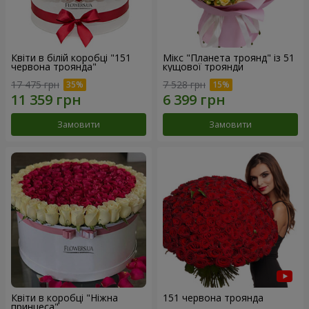
Квіти в білій коробці "151
Мікс "Планета троянд" із 51
червона троянда"
кущової троянди
17 475 грн
7 528 грн
Замовити
Замовити
Квіти в коробці "Ніжна
151 червона троянда
принцеса"