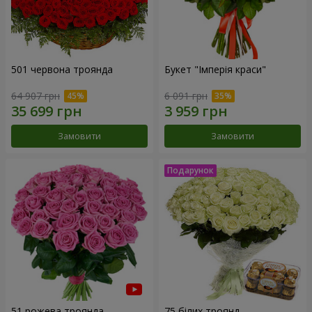
501 червона троянда
Букет "Імперія краси"
64 907 грн
6 091 грн
Замовити
Замовити
51 рожева троянда
75 білих троянд