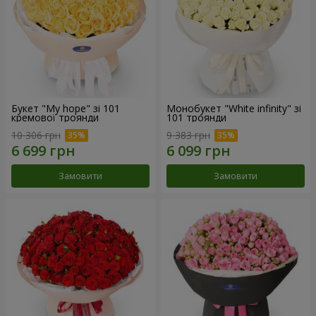
Букет "My hope" зі 101
Монобукет "White infinity" зі
кремової троянди
101 троянди
10 306 грн
9 383 грн
Замовити
Замовити