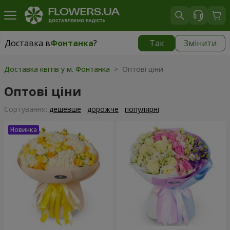
Доставка в
Фонтанка
?
Так
Змінити
Доставка в
Фонтанка
|
безкоштовно
Доставка квітів у м. Фонтанка
> Оптові ціни
Оптові ціни
Сортування:
дешевше
дорожче
популярні