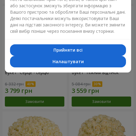
або застосунок зможуть зберігати інформацію з
Вашого пристрою та обробляти Ваші персональні дані.
Деякі постачальники можуть використовувати Ваші
дані на підставі законного інтересу. Ви можете змінити
свій вибір пізніше через посилання внизу сторінки.
Прийняти всі
Налаштувати
Букет "Серце - серцю"
Букет "Ніжний відтінок"
6 332 грн
5 084 грн
Замовити
Замовити