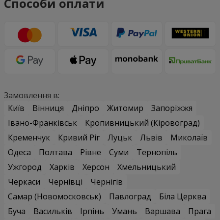
Способи оплати
Замовлення в:
Київ
Вінниця
Дніпро
Житомир
Запоріжжя
Івано-Франківськ
Кропивницький (Кіровоград)
Кременчук
Кривий Ріг
Луцьк
Львів
Миколаїв
Одеса
Полтава
Рівне
Суми
Тернопіль
Ужгород
Харків
Херсон
Хмельницький
Черкаси
Чернівці
Чернігів
Самар (Новомосковськ)
Павлоград
Біла Церква
Буча
Васильків
Ірпінь
Умань
Варшава
Прага