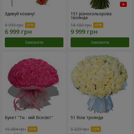
Здивуй кохану!
151 різнокольорова
троянда
9 999 грн
18 180 грн
Замовити
Замовити
Букет "Ти - мій Всесвіт"
51 біла троянда
15 084 грн
5 229 грн