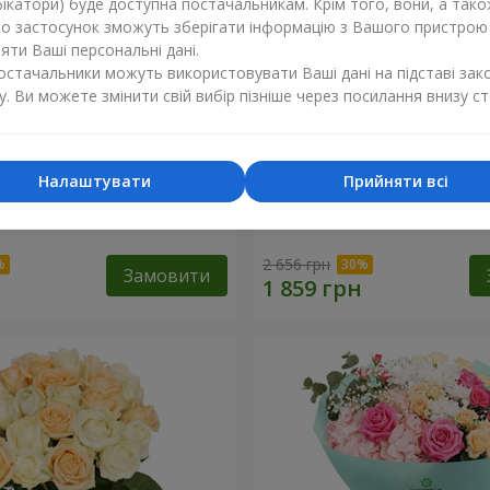
ікатори) буде доступна постачальникам. Крім того, вони, а тако
бо застосунок зможуть зберігати інформацію з Вашого пристрою
ти Ваші персональні дані.
постачальники можуть використовувати Ваші дані на підставі зак
у. Ви можете змінити свій вибір пізніше через посилання внизу ст
Налаштувати
Прийняти всі
і в подарунок"
Букет "Струни серця"
2 656 грн
Замовити