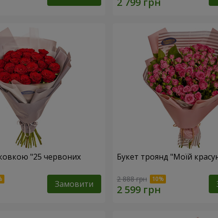
аковкою "25 червоних
Букет троянд "Моїй красун
2 888 грн
Замовити