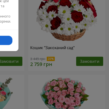
ж цей
 та
онного
орінки.
Кошик "Закоханий сад"
3 449 грн
Замовити
Замовити