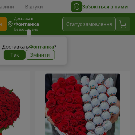
газини
Відгуки
Зв’яжіться з нами
Доставка в
и
Фонтанка
Статус замовлення
безкоштовно
Доставка в
Фонтанка
?
Так
Змінити