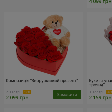
Композиція "Зворушливий презент"
Букет з уп
троянд"
2 332 грн
3 322 грн
Замовити