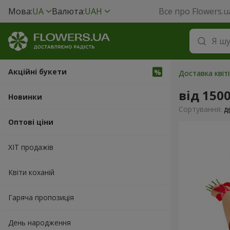
Мова:
UA
Валюта:
UAH
Все про Flowers.u
Акційні букети
Доставка квіт
від 150
Новинки
Сортування:
д
Оптові ціни
ХІТ продажів
Квіти коханій
Гаряча пропозиція
День народження