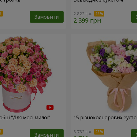
2 822 грн
Замовити
обці "Для моєї милої"
15 різнокольорових еуст
3 732 грн
Замовити