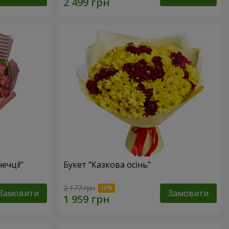
ечці!"
Букет "Казкова осінь"
2 177 грн
Замовити
Замовити