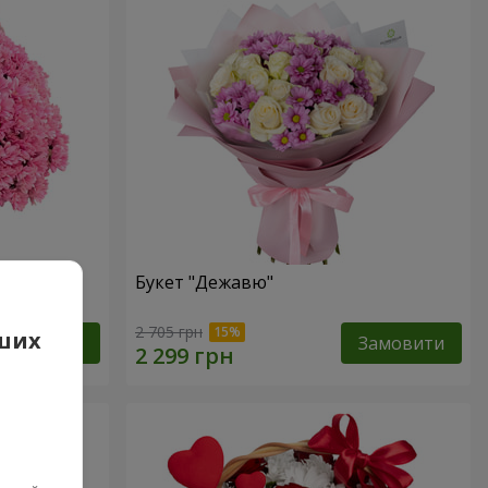
Букет "Дежавю"
2 705 грн
аших
Замовити
Замовити