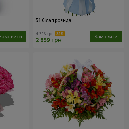
51 біла троянда
4 398 грн
Замовити
Замовити