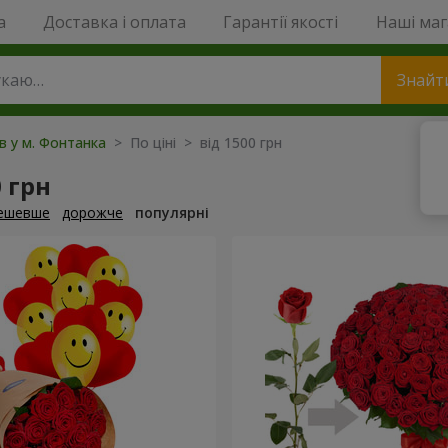
a
Доставка і оплата
Гарантії якості
Наші ма
Знайт
ів у м. Фонтанка
> По ціні > від 1500 грн
0 грн
ешевше
дорожче
популярні