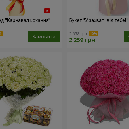
нд "Карнавал кохання"
Букет "У захваті від тебе!"
2 658 грн
Замовити