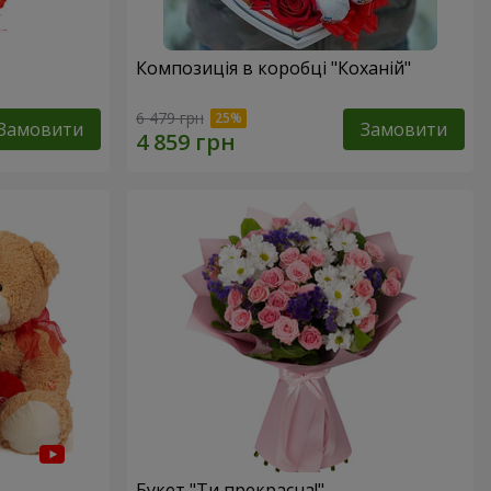
Композиція в коробці "Коханій"
6 479 грн
Замовити
Замовити
Букет "Ти прекрасна!"