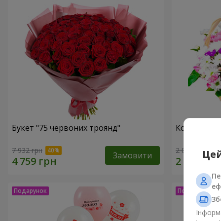
Букет "75 червоних троянд"
Кошик хриз
7 932 грн
2 822 грн
Цей
Замовити
Пе
еф
Зб
Інформа