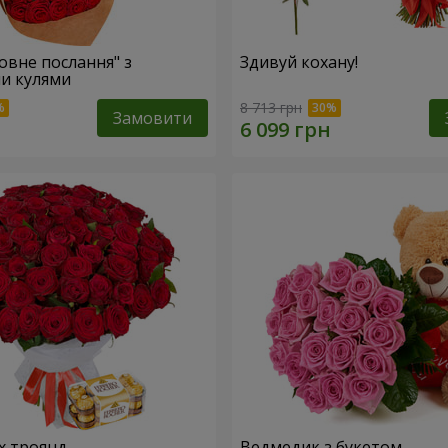
овне послання" з
Здивуй кохану!
и кулями
8 713 грн
Замовити
х троянд
Ведмедик з букетом