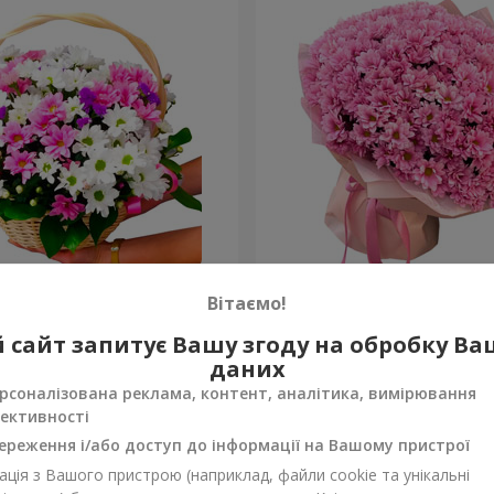
антем "Яскрава галявина"
Букет "Свіже рішення"
Вітаємо!
5 499 грн
 сайт запитує Вашу згоду на обробку В
Замовити
даних
рсоналізована реклама, контент, аналітика, вимірювання
ективності
ереження і/або доступ до інформації на Вашому пристрої
ція з Вашого пристрою (наприклад, файли cookie та унікальні