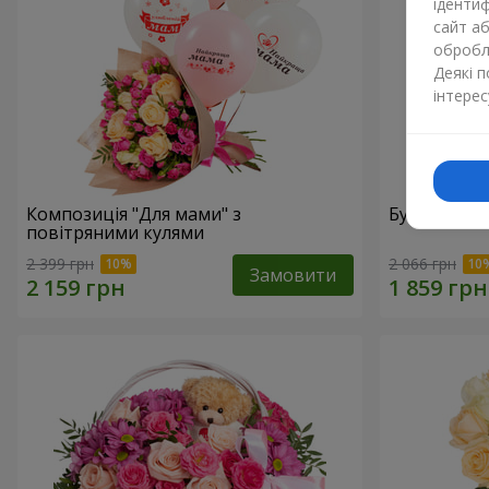
ідентиф
сайт а
обробля
Деякі 
інтерес
Композиція "Для мами" з
Букет "Мам
повітряними кулями
2 399 грн
2 066 грн
Замовити