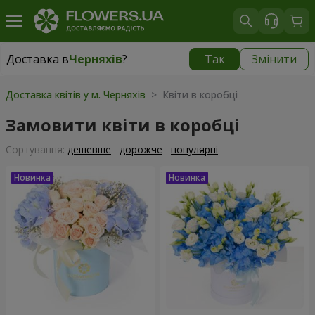
Доставка в
Черняхів
?
Так
Змінити
Доставка в
Черняхів
|
безкоштовно
Доставка квітів у м. Черняхів
> Квіти в коробці
Замовити квіти в коробці
Сортування:
дешевше
дорожче
популярні