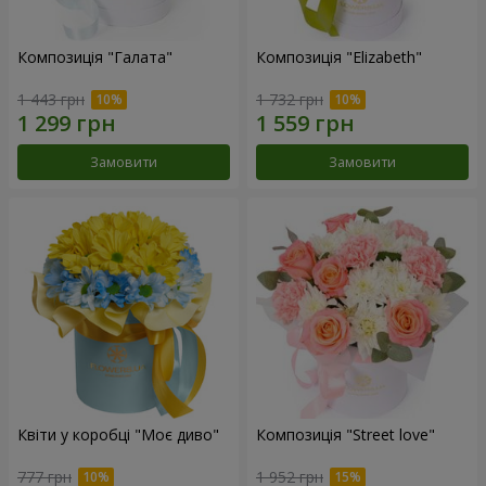
Композиція "Галата"
Композиція "Elizabeth"
1 443 грн
1 732 грн
Замовити
Замовити
Квіти у коробці "Моє диво"
Композиція "Street love"
777 грн
1 952 грн