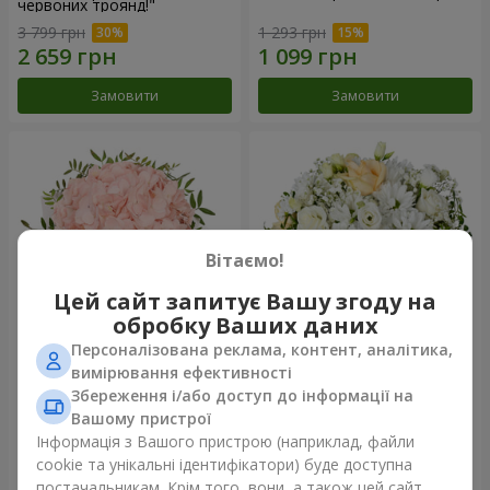
червоних троянд!"
3 799 грн
1 293 грн
Замовити
Замовити
Вітаємо!
Цей сайт запитує Вашу згоду на
обробку Ваших даних
Персоналізована реклама, контент, аналітика,
Квіти в коробці "Рожевий
Квіти у коробці "Білий шовк"
вимірювання ефективності
опал"
Збереження і/або доступ до інформації на
1 370 грн
1 646 грн
Вашому пристрої
Інформація з Вашого пристрою (наприклад, файли
cookie та унікальні ідентифікатори) буде доступна
Замовити
Замовити
постачальникам. Крім того, вони, а також цей сайт