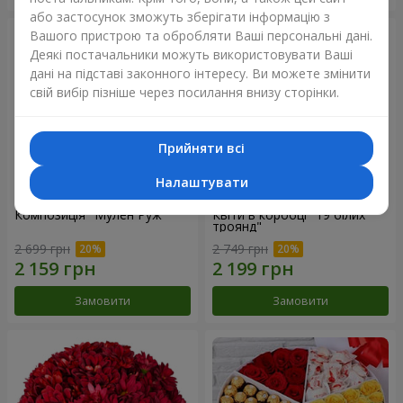
або застосунок зможуть зберігати інформацію з
Вашого пристрою та обробляти Ваші персональні дані.
Деякі постачальники можуть використовувати Ваші
дані на підставі законного інтересу. Ви можете змінити
свій вибір пізніше через посилання внизу сторінки.
Прийняти всі
Налаштувати
Композиція "Мулен Руж"
Квіти в коробці "19 білих
троянд"
2 699 грн
2 749 грн
Замовити
Замовити