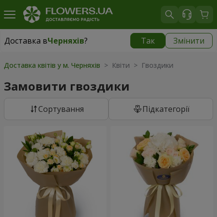
Доставка в
Черняхів
?
Так
Змінити
Доставка в
Черняхів
|
безкоштовно
Доставка квітів у м. Черняхів
> Квіти > Гвоздики
Замовити гвоздики
Сортування
Підкатегорії