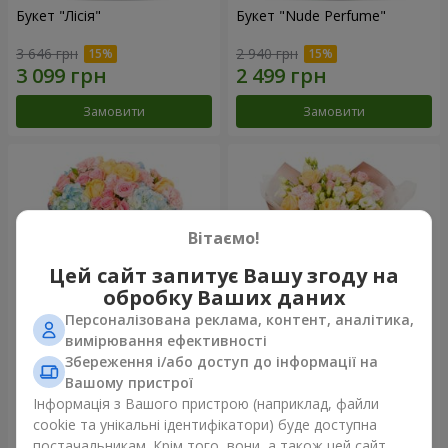
Букет "Лісія"
Букет "Nude Perfume"
3 646 грн
2 940 грн
Замовити
Замовити
Вітаємо!
Цей сайт запитує Вашу згоду на
обробку Ваших даних
Персоналізована реклама, контент, аналітика,
вимірювання ефективності
Збереження і/або доступ до інформації на
Букет "Ніжність світанку"
Букет "Дотик ніжності"
Вашому пристрої
4 265 грн
2 624 грн
Інформація з Вашого пристрою (наприклад, файли
cookie та унікальні ідентифікатори) буде доступна
постачальникам. Крім того, вони, а також цей сайт