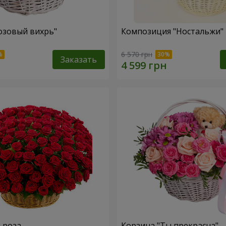
озовый вихрь"
Композиция "Ностальжи"
6 570 грн
Заказать
я роза
Корзина "Ты прекрасна"