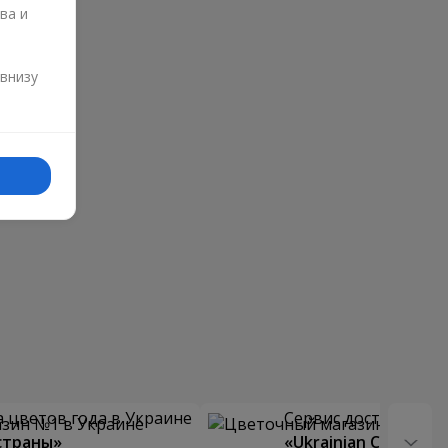
ва и
и
 внизу
 цветов года в Украине
Сервис доставки цв
страны»
«Ukrainian Choice»