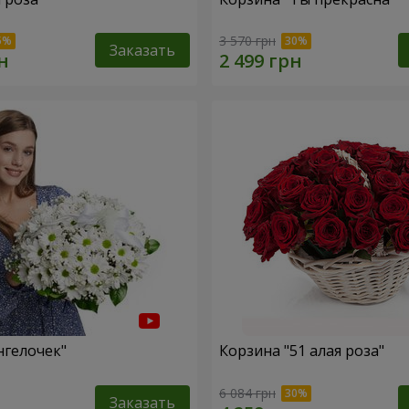
3 570 грн
Заказать
нгелочек"
Корзина "51 алая роза"
6 084 грн
Заказать