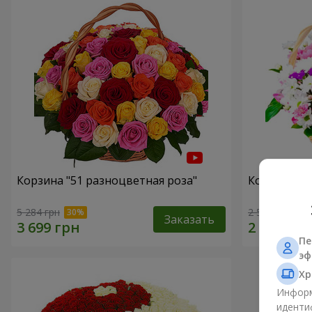
Корзина "51 разноцветная роза"
Корзина хр
5 284 грн
2 540 грн
Заказать
Пе
эф
Хр
Информ
иденти