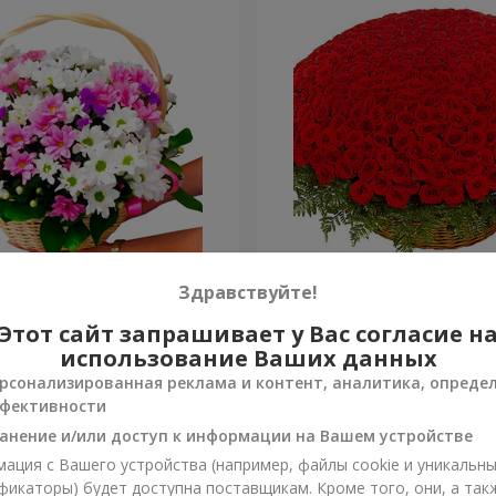
изантем "Яркая поляна"
501 красная роза
Здравствуйте!
Этот сайт запрашивает у Вас согласие н
57 380 грн
Заказать
использование Ваших данных
рсонализированная реклама и контент, аналитика, опреде
фективности
анение и/или доступ к информации на Вашем устройстве
ация с Вашего устройства (например, файлы cookie и уникальн
фикаторы) будет доступна поставщикам. Кроме того, они, а так