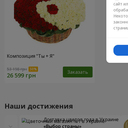
сайт и
обраба
Некото
законн
страни
Композиция "Ты + Я"
53 198 грн
Заказать
Наши достижения
Доставка цветов года в Украине
«Выбор страны»