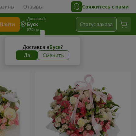
азины
Отзывы
Свяжитесь с нами
Доставка в
Найти
Буск
Cтатус заказа
870 грн
Доставка в
Буск
?
Да
Сменить