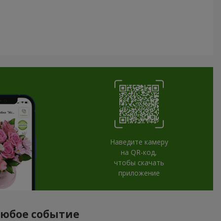
Наведите камеру
на QR-код,
чтобы скачать
приложение
 любое событие