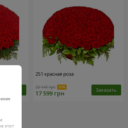
251 красная роза
а
25 141 грн
Заказать
Заказать
ление
ые
же этот