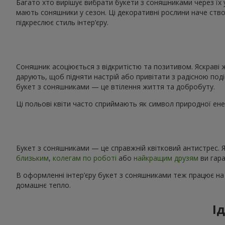
Багато хто вирішує вибрати букети з соняшниками через їх 
мають соняшники у сезон. Ці декоративні рослини наче ство
підкреслює стиль інтер’єру.
Соняшник асоціюється з відкритістю та позитивом. Яскраві 
дарують, щоб підняти настрій або привітати з радісною поді
букет з соняшниками — це втілення життя та добробуту.
Ці польові квіти часто сприймають як символ природної енер
Букет з соняшниками — це справжній квітковий антистрес. Я
близьким
,
колегам по роботі
або
найкращим друзям
ви гара
В оформленні інтер’єру букет з соняшниками теж працює на
домашнє тепло.
І