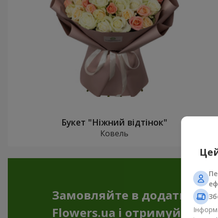
Букет "Ніжний відтінок"
Ковель
Цей
Пе
еф
Замовляйте в додатку
Зб
Flowers.ua і отримуйте бо
Інформа