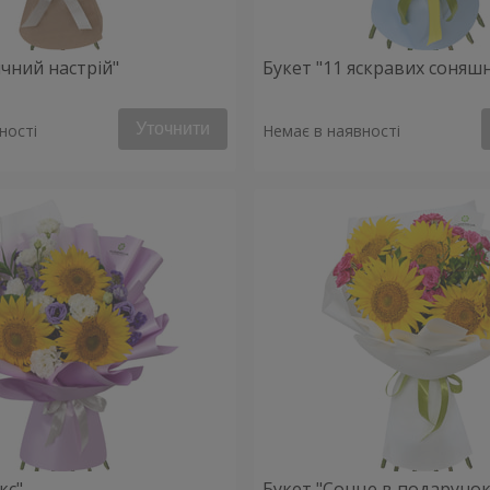
ячний настрій"
Букет "11 яскравих соняш
Уточнити
ності
Немає в наявності
кс"
Букет "Сонце в подарунок