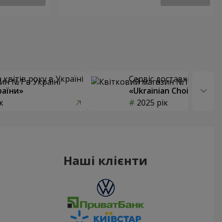
квітів року в Україні
Сервіс доставки квітів
раїни»
«Ukrainian Choice»
к
2025 рік
Наші клієнти