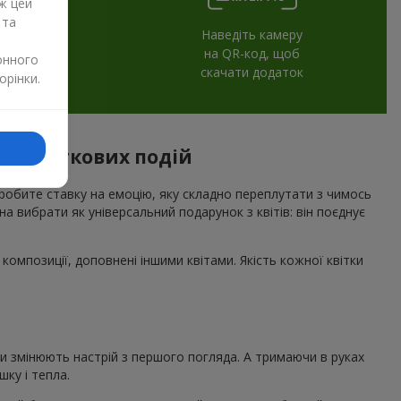
ж цей
 та
Наведіть камеру
на QR-код, щоб
онного
скачати додаток
орінки.
ля святкових подій
 робите ставку на емоцію, яку складно переплутати з чимось
а вибрати як універсальний подарунок з квітів: він поєднує
композиції, доповнені іншими квітами. Якість кожної квітки
ни змінюють настрій з першого погляда. А тримаючи в руках
ку і тепла.