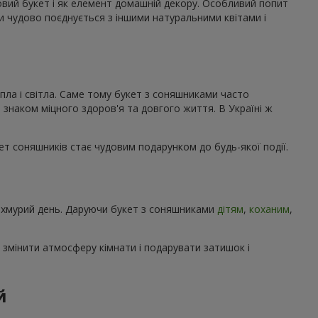
ковий букет і як елемент домашній декору. Особливий попит
ми чудово поєднується з іншими натуральними квітами і
пла і світла. Саме тому букет з соняшниками часто
 знаком міцного здоров'я та довгого життя. В Україні ж
кет соняшників стає чудовим подарунком до будь-якої події.
 похмурий день. Даруючи букет з соняшниками
дітям
,
коханим
,
 змінити атмосферу кімнати і подарувати затишок і
й