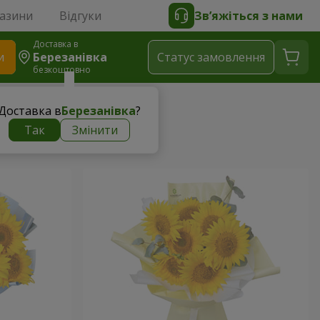
газини
Відгуки
Зв’яжіться з нами
Доставка в
и
Березанівка
Статус замовлення
безкоштовно
Доставка в
Березанівка
?
Так
Змінити