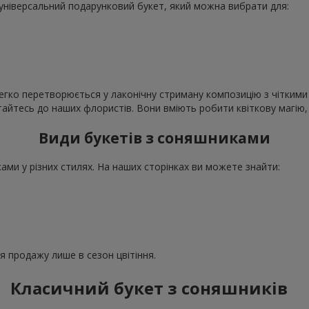
е універсальний подарунковий букет, який можна вибрати для:
егко перетворюється у лаконічну стриману композицію з чіткими 
ертайтесь до наших флористів. Вони вміють робити квіткову магі
Види букетів з соняшниками
ми у різних стилях. На наших сторінках ви можете знайти:
ля продажу лише в сезон цвітіння.
Класичний букет з соняшників