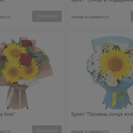
Уточнити
ності
Немає в наявності
y love"
Букет "Промінь сонця зол
Уточнити
ності
Немає в наявності