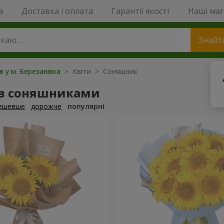
a
Доставка і оплата
Гарантії якості
Наші ма
Знайт
в у м. Березанівка
> Квіти > Соняшник
 з соняшниками
ешевше
дорожче
популярні