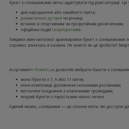
Букет з соняшниками легко адаптувати під різні ситуації. Ц
дня народження або сімейного свята;
романтичної зустрічі
чи річниці;
вітання зі спортивним чи професійним досягненням;
офіційних подій і
корпоративів
.
Завдяки зміні квіткової аранжировки букет з соняшниками л
соромно зізнатись в коханні. Не знаєте як це зробити? Зв
Асортимент
Flowers.ua
дозволяє вибрати букети з соняшника
моно букети з 7, 9 або 11 квітів;
ніжні композиції доповненні сезонними рослинами;
витончені поєднання з класичними трояндами;
яскраві букети з паростками ніжної зелені.
Єдиний нюанс, соняшники — це сезонні квіти, які доступні д