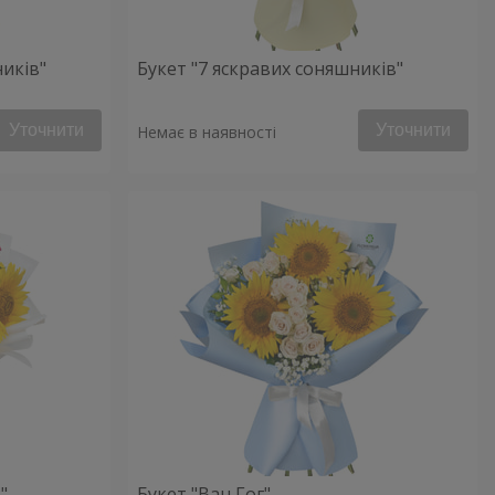
ників"
Букет "7 яскравих соняшників"
Уточнити
Уточнити
Немає в наявності
"
Букет "Ван Гог"