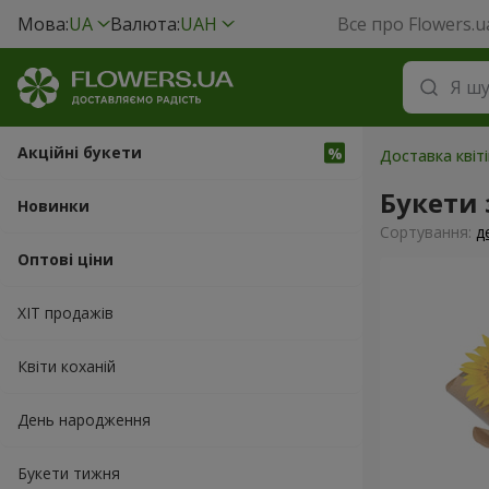
Мова:
UA
Валюта:
UAH
Все про Flowers.u
Акційні букети
Доставка квіті
Букети
Новинки
Сортування:
д
Оптові ціни
ХІТ продажів
Квіти коханій
День народження
Букети тижня