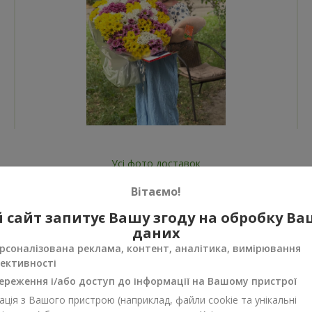
Усі фото доставок
Замовити цей товар
Вітаємо!
 сайт запитує Вашу згоду на обробку В
даних
рсоналізована реклама, контент, аналітика, вимірювання
ективності
ереження і/або доступ до інформації на Вашому пристрої
нуси
ція з Вашого пристрою (наприклад, файли cookie та унікальні