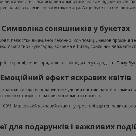
універсальність. Така яскрава композиція цілком підійде як свят
рені для фотосесій і незабутніх емоцій. А ще букет з соняшника
Символіка соняшників у букетах
жовті пелюстки вишуканої сезонної композиції, немов промінці те
єю. У багатьох культурах, зокрема в Китаї, соняшник вважається
гії.І справді, вони заряджають і завжди несуть радість. Тому бу
Емоційний ефект яскравих квітів
скраві квіти здатні подарувати чудовий настрій навіть в самий
нтовано створюєте їм приємні моменти в житті.
 100%. Маленький яскравий акцент у просторі здатен радикально
деї для подарунків і важливих поді