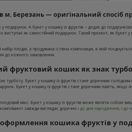
в м. Березань — оригінальний спосіб п
в
у подарунок. А букет у кошику із фруктів – додає до подарунко
 виступає як самостійний подарунок. Такий презент, як букет у к
 набір плодів, а продумана їстівна композиція, в якій поєднуєтьс
ечні до кожного замовлення.
й фруктовий кошик як знак турбо
ою турботу. Букет у кошику із фруктів стане доречним солодки
одарунок. Букет у кошику із фруктів стане доречним навіть, якщо 
плодовий мікс. Букет у кошику із фруктів може являти собою виш
й комплімент завжди виглядає доречно і
до дня народження
, і
до 
я оформлення кошика фруктів у по