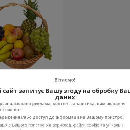
кошик "Тропіки"
Вітаємо!
 сайт запитує Вашу згоду на обробку В
Замовити
даних
рсоналізована реклама, контент, аналітика, вимірювання
ективності
ереження і/або доступ до інформації на Вашому пристрої
ція з Вашого пристрою (наприклад, файли cookie та унікальні