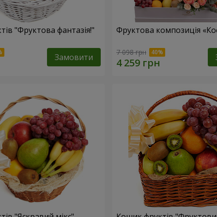
тів "Фруктова фантазія!"
Фруктова композиція «Кос
7 098 грн
Замовити
тів "Яскравий мікс"
Кошик фруктів "Фруктови