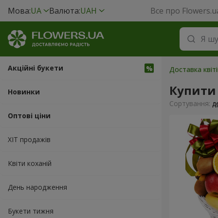
Мова:
UA
Валюта:
UAH
Все про Flowers.u
Акційні букети
Доставка квіті
Купити
Новинки
Сортування:
д
Оптові ціни
ХІТ продажів
Квіти коханій
День народження
Букети тижня