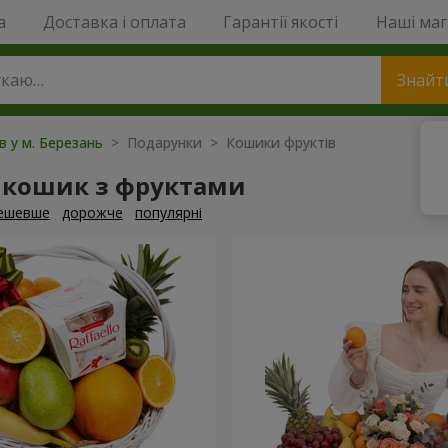
a
Доставка і оплата
Гарантії якості
Наші ма
Знайт
в у м. Березань
> Подарунки > Кошики фруктів
 кошик з фруктами
ешевше
дорожче
популярні