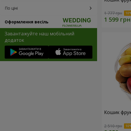
По ціні
1 777 грн
Оформлення весіль
Завантажуйте наш мобільний
додаток
Кошик фрук
2 510 грн