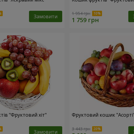
1 954 грн
Замовити
тів "Фруктовий хiт"
Фруктовий кошик "Асорті
3 443 грн
Замовити