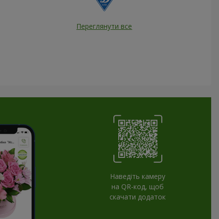
Переглянути все
Наведіть камеру
на QR-код, щоб
скачати додаток