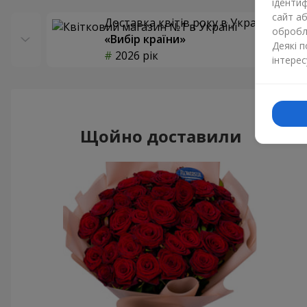
ідентиф
сайт а
Доставка квітів року в Україні
обробля
«Вибір країни»
Деякі 
2026 рік
інтерес
Щойно доставили