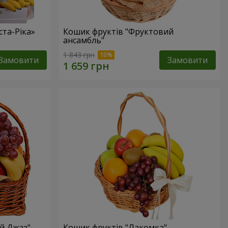
та-Ріка»
Кошик фруктів "Фруктовий
ансамбль"
1 843 грн
Замовити
Замовити
й Джаз"
Кошик фруктів "Лакомка"