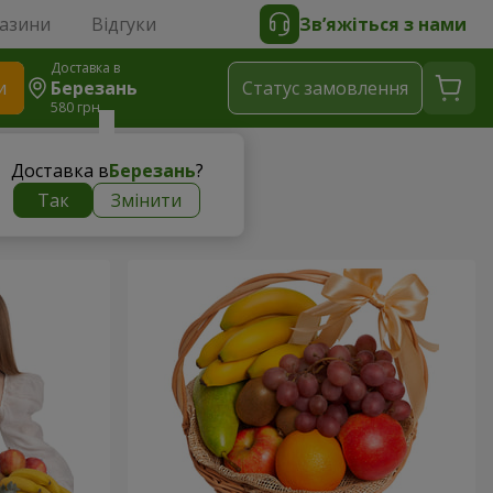
газини
Відгуки
Зв’яжіться з нами
Доставка в
и
Березань
Статус замовлення
580 грн
Доставка в
Березань
?
Так
Змінити