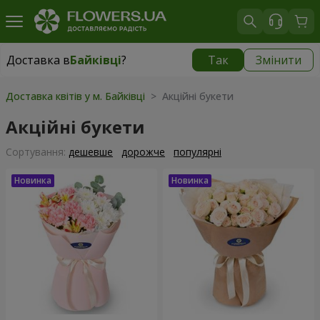
Доставка в
Байківці
?
Так
Змінити
Доставка в
Байківці
|
безкоштовно
Доставка квітів у м. Байківці
> Акційні букети
Акційні букети
Сортування:
дешевше
дорожче
популярні