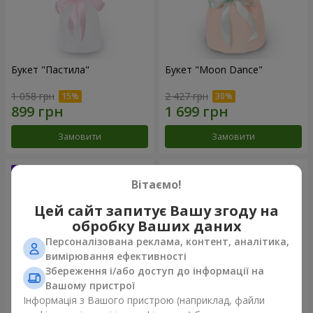
Букет "Пастила"
Букет "Moon Dance"
1 058 грн
2 427 грн
Замовити
Замовити
Вітаємо!
Цей сайт запитує Вашу згоду на
обробку Ваших даних
Персоналізована реклама, контент, аналітика,
вимірювання ефективності
Збереження і/або доступ до інформації на
Вашому пристрої
Інформація з Вашого пристрою (наприклад, файли
Букет "Kamaliya"
Бенто-букет "Bertha"