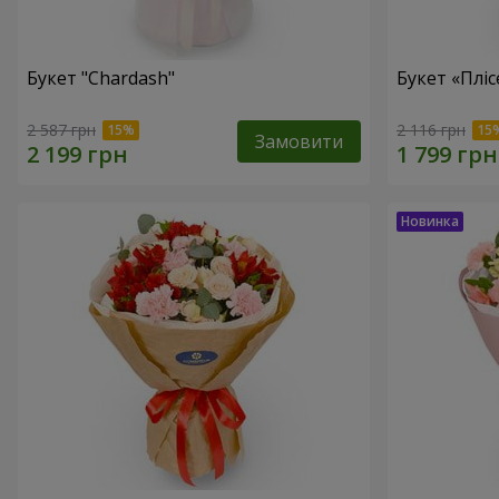
Букет "Chardash"
Букет «Пліс
2 587 грн
2 116 грн
Замовити