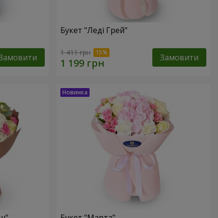
Букет "Леді Грей"
1 411 грн
Замовити
Замовити
ш"
Букет "Марта"