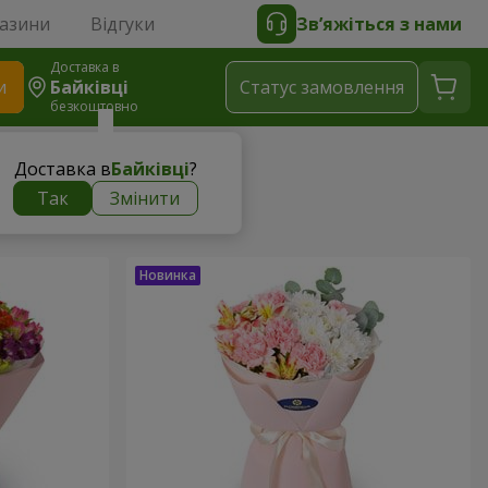
газини
Відгуки
Зв’яжіться з нами
Доставка в
и
Байківці
Статус замовлення
безкоштовно
Доставка в
Байківці
?
Так
Змінити