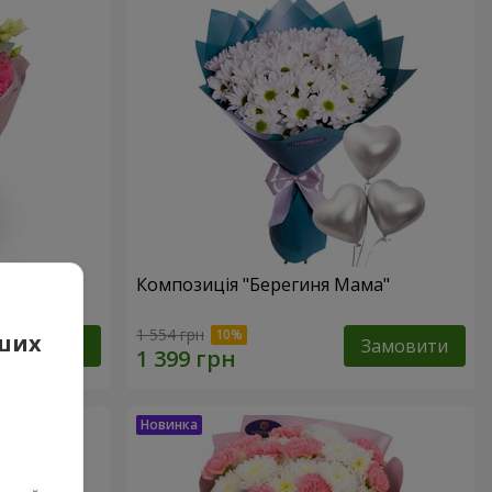
Композиція "Берегиня Мама"
1 554 грн
аших
Замовити
Замовити