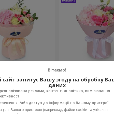
onte"
Букет "Margaret"
Вітаємо!
1 777 грн
 сайт запитує Вашу згоду на обробку В
Замовити
даних
рсоналізована реклама, контент, аналітика, вимірювання
ективності
ереження і/або доступ до інформації на Вашому пристрої
ція з Вашого пристрою (наприклад, файли cookie та унікальні