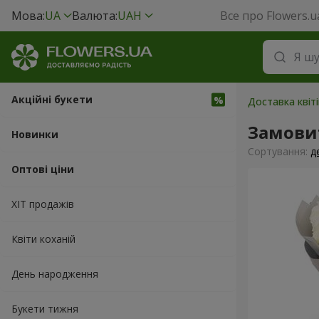
Мова:
UA
Валюта:
UAH
Все про Flowers.u
Акційні букети
Доставка квіті
Замовит
Новинки
Сортування:
д
Оптові ціни
ХІТ продажів
Квіти коханій
День народження
Букети тижня