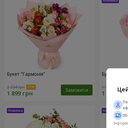
Букет "Гармонія"
Букет "El M
2 234 грн
1 999 грн
Цей
Замовити
Пе
еф
Зб
Інформа