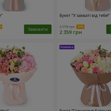
e"
Букет "У захваті від тебе!"
2 775 грн
Замовити
liya"
Букет "Герцогиня Кавенді