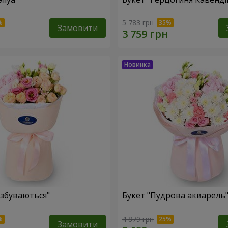
5 783 грн
Замовити
 збуваються"
Букет "Пудрова акварель
4 879 грн
Замовити