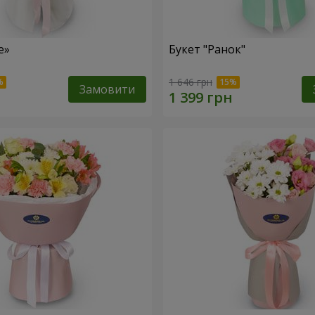
е»
Букет "Ранок"
1 646 грн
Замовити