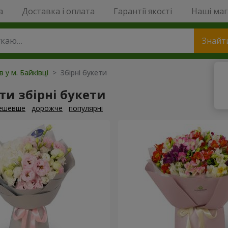
a
Доставка і оплата
Гарантії якості
Наші ма
Знайт
в у м. Байківці
> Збірні букети
и збірні букети
ешевше
дорожче
популярні