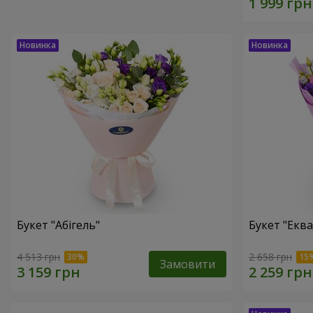
Букет "Абігель"
Букет "Еква
4 513 грн
2 658 грн
Замовити