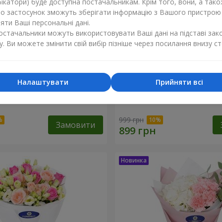
ікатори) буде доступна постачальникам. Крім того, вони, а тако
бо застосунок зможуть зберігати інформацію з Вашого пристрою
ти Ваші персональні дані.
постачальники можуть використовувати Ваші дані на підставі зак
у. Ви можете змінити свій вибір пізніше через посилання внизу ст
Налаштувати
Прийняти всі
ола" з 9 хризантем
Букет "Біла гортензія"
999 грн
Замовити