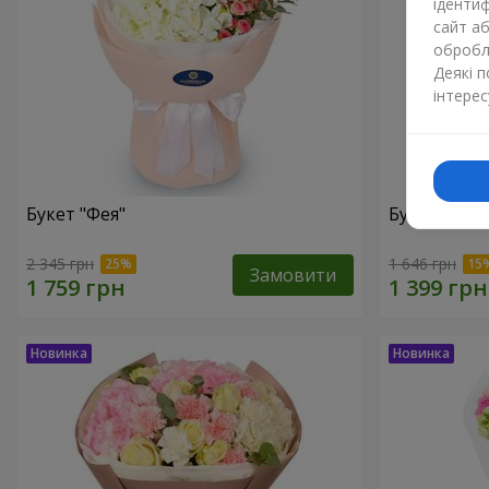
ідентиф
сайт а
обробля
Деякі 
інтерес
Букет "Фея"
Букет "Юрм
2 345 грн
1 646 грн
Замовити