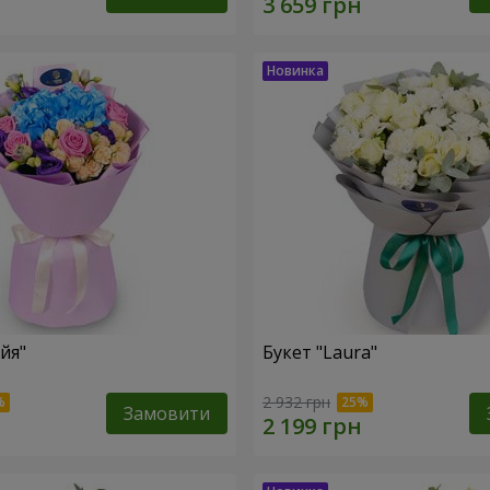
йя"
Букет "Laura"
2 932 грн
Замовити