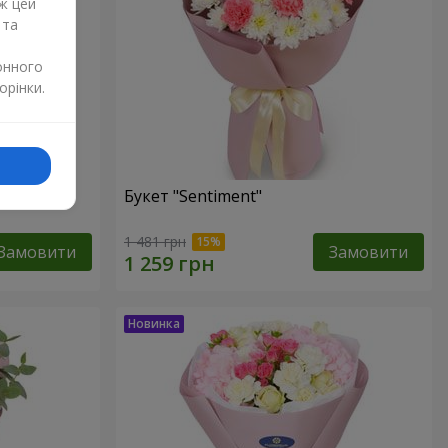
ж цей
 та
онного
орінки.
Букет "Sentiment"
1 481 грн
Замовити
Замовити