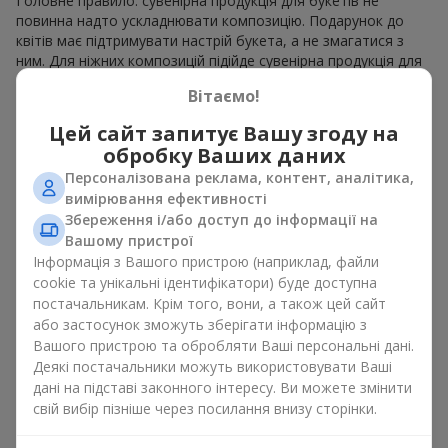
Головне правило: сувенірна продукція для букетів не
повинна надто ускладнювати композицію. Подарунок до
квітів має підтримувати настрій букета, а не змагатися з
ним. Для ніжних композицій підійде сувенірна продукція для
букетів, як легкі символічні додатки та легкі елементи
Вітаємо!
декору. Це може бути
тортик
або
маленька м’яка іграшка
.
Для яскравих є сенс використати більш сміливі додаткові
Цей сайт запитує Вашу згоду на
акценти, як вишукані
цукерки
чи дорогі сувеніри.
обробку Ваших даних
Сувенірна продукція для букетів повинна вибиратись,
Персоналізована реклама, контент, аналітика,
враховуючи й привід, і людину, якій адресований подарунок.
вимірювання ефективності
Якщо сумніваєтесь, яка сувенірна продукція для букетів вам
Збереження і/або доступ до інформації на
потрібна — обирайте універсальні маленькі приємності,
Вашому пристрої
широкий вибір яких знайдеться у нашому каталозі.
Інформація з Вашого пристрою (наприклад, файли
cookie та унікальні ідентифікатори) буде доступна
Сувеніри до букетів на різні свята
постачальникам. Крім того, вони, а також цей сайт
або застосунок зможуть зберігати інформацію з
Свято задає настрій, а сувенірна продукція для букетів його
Вашого пристрою та обробляти Ваші персональні дані.
підкреслює. Саме тому сувеніри для квітів часто обирають з
Деякі постачальники можуть використовувати Ваші
урахуванням дати та події. В нашому асортименті
дані на підставі законного інтересу. Ви можете змінити
знайдеться сувенірна продукція для букетів, що підійде до
свій вибір пізніше через посилання внизу сторінки.
будь-якого свята і може бути розрахована на будь-який
бюджет.