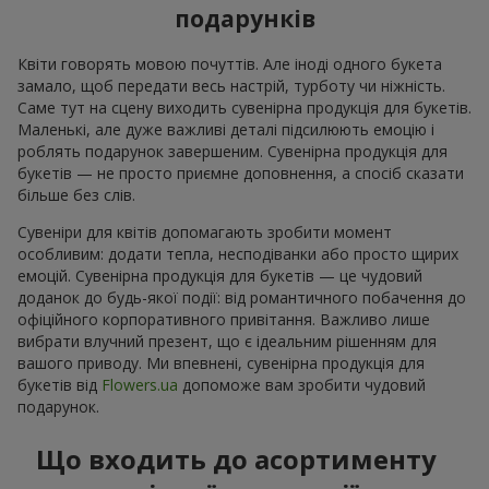
подарунків
Квіти говорять мовою почуттів. Але іноді одного букета
замало, щоб передати весь настрій, турботу чи ніжність.
Саме тут на сцену виходить сувенірна продукція для букетів.
Маленькі, але дуже важливі деталі підсилюють емоцію і
роблять подарунок завершеним. Сувенірна продукція для
букетів — не просто приємне доповнення, а спосіб сказати
більше без слів.
Сувеніри для квітів допомагають зробити момент
особливим: додати тепла, несподіванки або просто щирих
емоцій. Сувенірна продукція для букетів — це чудовий
доданок до будь-якої події: від романтичного побачення до
офіційного корпоративного привітання. Важливо лише
вибрати влучний презент, що є ідеальним рішенням для
вашого приводу. Ми впевнені, сувенірна продукція для
букетів від
Flowers.ua
допоможе вам зробити чудовий
подарунок.
Що входить до асортименту