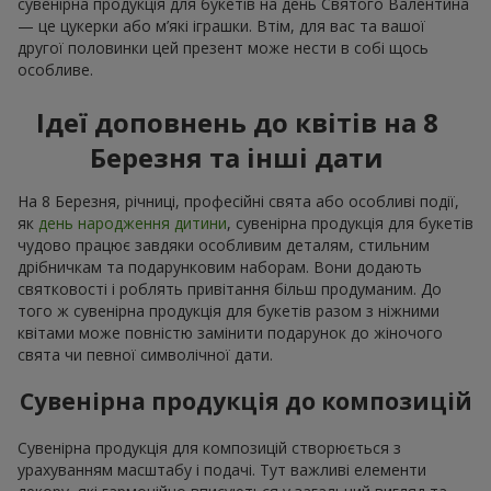
сувенірна продукція для букетів на день Святого Валентина
— це цукерки або м’які іграшки. Втім, для вас та вашої
другої половинки цей презент може нести в собі щось
особливе.
Ідеї доповнень до квітів на 8
Березня та інші дати
На 8 Березня, річниці, професійні свята або особливі події,
як
день народження дитини
, сувенірна продукція для букетів
чудово працює завдяки особливим деталям, стильним
дрібничкам та подарунковим наборам. Вони додають
святковості і роблять привітання більш продуманим. До
того ж сувенірна продукція для букетів разом з ніжними
квітами може повністю замінити подарунок до жіночого
свята чи певної символічної дати.
Сувенірна продукція до композицій
Сувенірна продукція для композицій створюється з
урахуванням масштабу і подачі. Тут важливі елементи