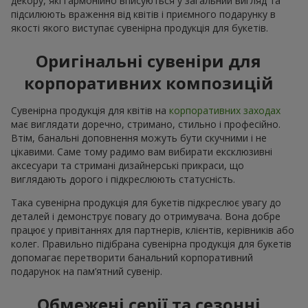
декору, які гармонійно вписуються у загальний вигляд та
підсилюють враження від квітів і приємного подарунку в
якості якого виступає сувенірна продукція для букетів.
Оригінальні сувеніри для
корпоративних композицій
Сувенірна продукція для квітів на
корпоративних заходах
має виглядати доречно, стримано, стильно і професійно.
Втім, банальні доповнення можуть бути скучними і не
цікавими. Саме тому радимо вам вибирати ексклюзивні
аксесуари та стримані дизайнерські прикраси, що
виглядають дорого і підкреслюють статусність.
Така сувенірна продукція для букетів підкреслює увагу до
деталей і демонструє повагу до отримувача. Вона добре
працює у привітаннях для партнерів, клієнтів, керівників або
колег. Правильно підібрана сувенірна продукція для букетів
допомагає перетворити банальний корпоративний
подарунок на пам’ятний сувенір.
Обмежені серії та сезонні