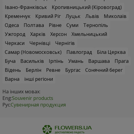
Івано-Франківськ
Кропивницький (Кіровоград)
Кременчук
Кривий Ріг
Луцьк
Львів
Миколаїв
Одеса
Полтава
Рівне
Суми
Тернопіль
Ужгород
Харків
Херсон
Хмельницький
Черкаси
Чернівці
Чернігів
Самар (Новомосковськ)
Павлоград
Біла Церква
Буча
Васильків
Ірпінь
Умань
Варшава
Прага
Відень
Берлін
Ревне
Бургас
Сонячний берег
Варна
інші регіони
На інших мовах:
Eng:
Souvenir products
Рус:
Сувенирная продукция