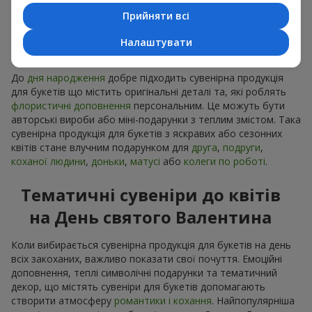
Прийняти всі
Сувенірна продукція до
Налаштувати
букетів на День народження
До
дня народження
добре підходить сувенірна продукція
для букетів що містить оригінальні деталі та, які роблять
флористичні доповнення
персональним. Це можуть бути
авторські вироби або міні-подарунки з теплим змістом. Така
сувенірна продукція для букетів з яскравих або сезонних
квітів стане влучним подарунком для
друга
,
подруги
,
коханої людини
,
доньки
,
матусі
або
колеги по роботі
.
Тематичні сувеніри до квітів
на День святого Валентина
Коли вибирається сувенірна продукція для букетів на день
всіх закоханих, важливо показати свої почуття. Емоційні
доповнення, теплі символічні подарунки та тематичний
декор, що містять сувеніри для букетів допомагають
створити атмосферу
романтики і кохання
. Найпопулярніша