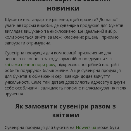
новинки
Шукаєте нестандартне рішення, щоб вразити? До вашої
уваги авторські вироби, де сувенірна продукція для букетів
виглядає вишукано та ексклюзивно. Це ідеальний вибір,
коли хочеться вийти за межі класичних рішень і приємно
здивувати отримувача.
Сувенірна продукція для композицій призначених для
певного сезонного заходу гармонійно поєднуються з
квітами певної пори року
, підкреслює потрібний настрій і
робить подарунок більш живим. А ще сувенірна продукція
для букетів в обмеженій серії завжди додає відчуття
унікальності. Саме такі деталі дозволяють адресату відчути
себе особливим і залишають приємне післясмакування після
вручення.
Як замовити сувеніри разом з
квітами
Сувенірна продукція для букетів на
Flowers.ua
може бути