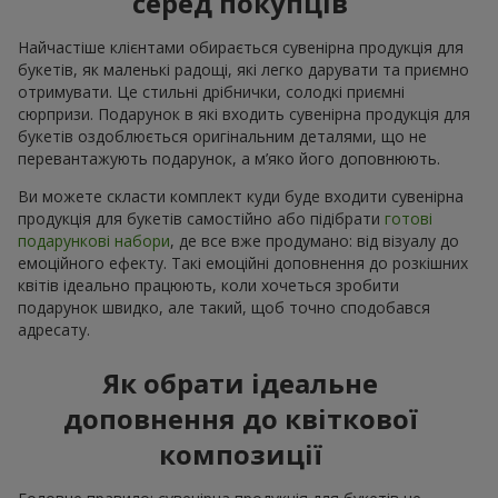
серед покупців
Найчастіше клієнтами обирається сувенірна продукція для
букетів, як маленькі радощі, які легко дарувати та приємно
отримувати. Це стильні дрібнички, солодкі приємні
сюрпризи. Подарунок в які входить сувенірна продукція для
букетів оздоблюється оригінальним деталями, що не
перевантажують подарунок, а м’яко його доповнюють.
Ви можете скласти комплект куди буде входити сувенірна
продукція для букетів самостійно або підібрати
готові
подарункові набори
, де все вже продумано: від візуалу до
емоційного ефекту. Такі емоційні доповнення до розкішних
квітів ідеально працюють, коли хочеться зробити
подарунок швидко, але такий, щоб точно сподобався
адресату.
Як обрати ідеальне
доповнення до квіткової
композиції