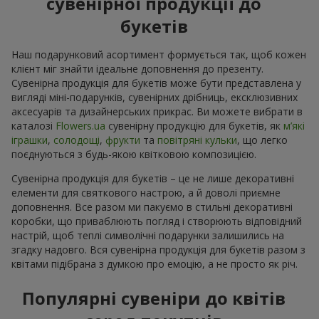
сувенірної продукції до
букетів
Наш подарунковий асортимент формується так, щоб кожен
клієнт міг знайти ідеальне доповнення до презенту.
Сувенірна продукція для букетів може бути представлена у
вигляді міні-подарунків, сувенірних дрібниць, ексклюзивних
аксесуарів та дизайнерських прикрас. Ви можете вибрати в
каталозі
Flowers.ua
cувенірну продукцію для букетів, як
м’які
іграшки
,
солодощі
,
фрукти
та
повітряні кульки
, що легко
поєднуються з будь-якою квітковою композицією.
Сувенірна продукція для букетів – це не лише декоративні
елементи для святкового настрою, а й доволі приємне
доповнення. Все разом ми пакуємо в стильні декоративні
коробки, що приваблюють погляд і створюють відповідний
настрій, щоб теплі символічні подарунки залишились на
згадку надовго. Вся сувенірна продукція для букетів разом з
квітами підібрана з думкою про емоцію, а не просто як річ.
Популярні сувеніри до квітів