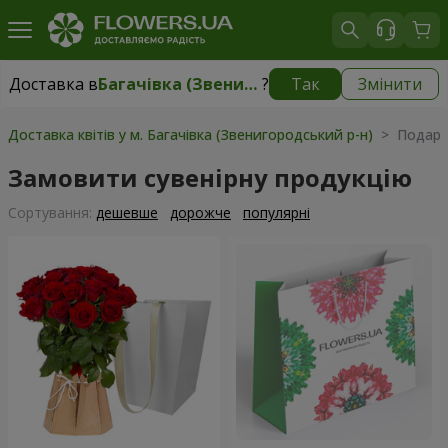
Доставка в
Багачівка (Звенигородський р-н)
?
Так
Змінити
Доставка в
Багачівка (Звенигородський р-н)
|
1250 грн
Доставка квітів у м. Багачівка (Звенигородський р-н)
> Подарун
Замовити сувенірну продукцію
Сортування:
дешевше
дорожче
популярні