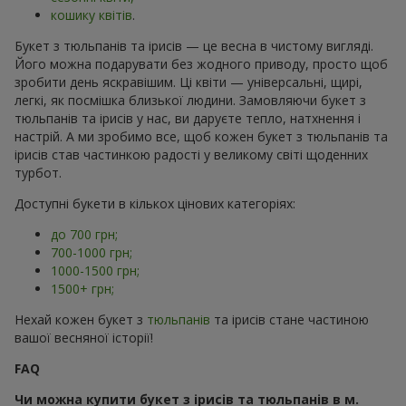
кошику квітів
.
Букет з тюльпанів та ірисів — це весна в чистому вигляді.
Його можна подарувати без жодного приводу, просто щоб
зробити день яскравішим. Ці квіти — універсальні, щирі,
легкі, як посмішка близької людини. Замовляючи букет з
тюльпанів та ірисів у нас, ви даруєте тепло, натхнення і
настрій. А ми зробимо все, щоб кожен букет з тюльпанів та
ірисів став частинкою радості у великому світі щоденних
турбот.
Доступні букети в кількох цінових категоріях:
до 700 грн;
700-1000 грн;
1000-1500 грн;
1500+ грн;
Нехай кожен букет з
тюльпанів
та ірисів стане частиною
вашої весняної історії!
FAQ
Чи можна купити букет з ірисів та тюльпанів в м.