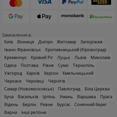
Замовлення в:
Київ
Вінниця
Дніпро
Житомир
Запоріжжя
Івано-Франківськ
Кропивницький (Кіровоград)
Кременчук
Кривий Ріг
Луцьк
Львів
Миколаїв
Одеса
Полтава
Рівне
Суми
Тернопіль
Ужгород
Харків
Херсон
Хмельницький
Черкаси
Чернівці
Чернігів
Самар (Новомосковськ)
Павлоград
Біла Церква
Буча
Васильків
Ірпінь
Умань
Варшава
Прага
Відень
Берлін
Ревне
Бургас
Сонячний берег
Варна
інші регіони