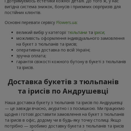
і дотримуємось естетики кожної деталі. До того ж, у нас
вигідна система знижок, бонусів і приємних сюрпризів для
постійних клієнтів.
Основні переваги сервісу
Flowers.ua
:
великий вибір у категорії
тюльпани
та
іриси
;
можливість оформлення індивідуального замовлення
на букет з тюльпанів та ірисів;
оперативна доставка по всій Україні;
зручна оплата;
гарантія свіжості кожного бутону в букеті з тюльпанів
та ірисів.
Доставка букетів з тюльпанів
та ірисів по Андрушевці
Наша доставка букету з тюльпанів та ірисів по Андрушевці
— це завжди вчасно, акуратно і з посмішкою. Ми працюємо
щодня і готові доставити замовлення на букет з тюльпанів
та ірисів в офіс, додому чи в будь-яку точку столиці. Якщо
потрібно — зробимо доставку букета з тюльпанів та ірисів