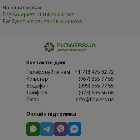
На інших мовах:
Eng:
Bouquets of tulips & irises
Рус:
Букеты тюльпанов и ирисов
Контактні дані
Телефонуйте нам
+1 718 475 92 72
Київстар
(067) 355 77 55
Водафон
(099) 355 77 55
Лайфсел
(073) 565 56 68
Email
info@flowers.ua
Онлайн підтримка