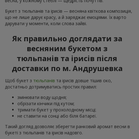
весна, у кожному стеблі — щедрість почуттів.
Букет з тюльпанів та ірисів — весняна квіткова композиція,
що не лише дарує красу, а й заряджає емоціями. Їх варто
дарувати у моменти, коли слова зайві.
Як правильно доглядати за
весняним букетом з
тюльпанів та ірисів після
доставки по м. Андрушевка
Щоб букет з
тюльпанів
та ірисів довше тішив око,
достатньо дотримуватись простих правил:
змінювати воду щодня;
обрізати кінчики під кутом;
тримати букет у прохолодному місці;
не ставити на сонці або біля батареї.
Такий догляд дозволяє зберегти ранковий аромат весни в
букеті з тюльпанів та ірисів надовго.