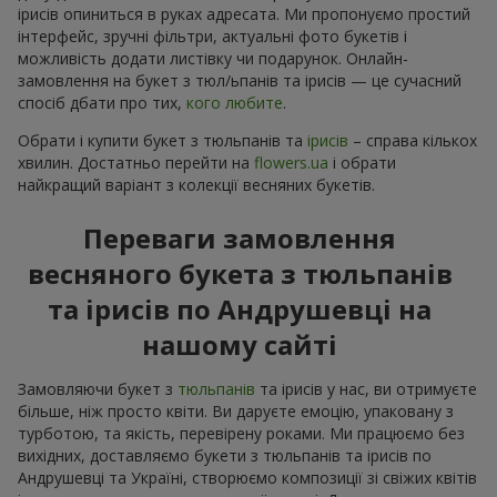
ірисів опиниться в руках адресата. Ми пропонуємо простий
інтерфейс, зручні фільтри, актуальні фото букетів і
можливість додати листівку чи подарунок. Онлайн-
замовлення на букет з тюл/ьпанів та ірисів — це сучасний
спосіб дбати про тих,
кого любите
.
Обрати і купити букет з тюльпанів та
ірисів
– справа кількох
хвилин. Достатньо перейти на
flowers.ua
і обрати
найкращий варіант з колекції весняних букетів.
Переваги замовлення
весняного букета з тюльпанів
та ірисів по Андрушевці на
нашому сайті
Замовляючи букет з
тюльпанів
та ірисів у нас, ви отримуєте
більше, ніж просто квіти. Ви даруєте емоцію, упаковану з
турботою, та якість, перевірену роками. Ми працюємо без
вихідних, доставляємо букети з тюльпанів та ірисів по
Андрушевці та Україні, створюємо композиції зі свіжих квітів