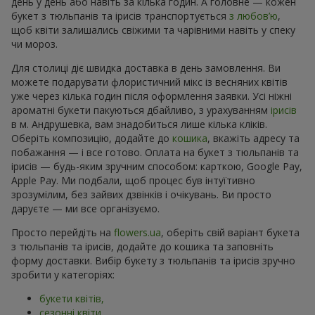
день у день або навіть за кілька годин. А головне — кожен
букет з тюльпанів та ірисів транспортується
з любов’ю
,
щоб квіти залишались свіжими та чарівними навіть у спеку
чи мороз.
Для столиці діє швидка доставка в день замовлення. Ви
можете подарувати флористичний мікс із весняних квітів
уже через кілька годин після оформлення заявки. Усі ніжні
ароматні букети пакуються дбайливо, з урахуванням
ірисів
в м. Андрушевка, вам знадобиться лише кілька кліків.
Оберіть композицію, додайте до
кошика
, вкажіть адресу та
побажання — і все готово. Оплата на букет з тюльпанів та
ірисів — будь-яким зручним способом: карткою, Google Pay,
Apple Pay. Ми подбали, щоб процес був інтуїтивно
зрозумілим, без зайвих дзвінків і очікувань. Ви просто
даруєте — ми все організуємо.
Просто перейдіть на
flowers.ua
, оберіть свій варіант букета
з тюльпанів та ірисів, додайте до кошика та заповніть
форму доставки. Вибір букету з тюльпанів та ірисів зручно
зробити у категоріях:
букети квітів,
сезонні квіти,