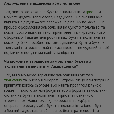
Андрушевка з підписом або листівкою
Так, звісно! До кожного букета з тюльпанів та
ірисів
ви
можете додати теплі слова, надруковані на листівці або
підписані від руки — все залежить від ваших побажань. У
процесі оформлення замовлення на букет з тюльпанів та
ірисів просто вкажіть текст привітання, і ми красиво його
оформимо. Така деталь робить ваш букет з тюльпанів та
ірисів ще більш особистим і зворушливим. Купити букет з
тюльпанів та ірисів онлайн з листівкою — це чудовий спосіб
поділитися почуттями навіть на відстані.
Чи можливе термінове замовлення букета з
тюльпанів та ірисів в м. Андрушевка?
Так, ми виконуємо термінове замовлення букета з
тюльпанів
та ірисів у найкоротші строки. Якщо вам потрібно
привітати когось сьогодні або навіть протягом кількох
годин — просто зателефонуйте або оформіть замовлення
онлайн на букет з тюльпанів та ірисів із позначкою
«терміново». Наша команда флористів та кур’єрів
оперативно реагує, аби букет з тюльпанів та ірисів був
зібраний та доставлений вчасно, без втрати якості та