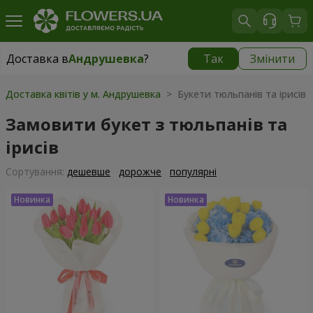
Доставка в
Андрушевка
?
Так
Змінити
Доставка в
Андрушевка
|
667 грн
Доставка квітів у м. Андрушевка
> Букети тюльпанів та ірисів
Замовити букет з тюльпанів та
ірисів
Сортування:
дешевше
дорожче
популярні