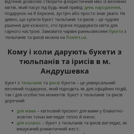
відтінків дозволяє створити флористичний мікс із весняних
квітів, який пасує під будь-який привід:
день народження
,
подарунок на 8 Березня, зустріч або просто знак уваги. Не
дивно, що купити букет тюльпанів та ірисів – це чудове
рішення для кожного, хто прагне подарувати квіти для
гарного настрою. Замовити чарівні ранньовесняні
букети
з
тюльпанів та ірисів можна на
flowers.ua
.
Кому і коли дарують букети з
тюльпанів та ірисів в м.
Андрушевка
Букет з
тюльпанів
та
ірисів
букети – це універсальний
весняний подарунок, який підходить як для офіційних подій,
так і для особистих моментів. Букет з тюльпанів та ірисів
доречний:
для мами
– квітковий презент для мами у блакитно-
жовтих тонах виглядає тепло й ніжно;
для коханої
– букет з тюльпанів та ірисів виглядає, як
вишуканий романтичний жест;