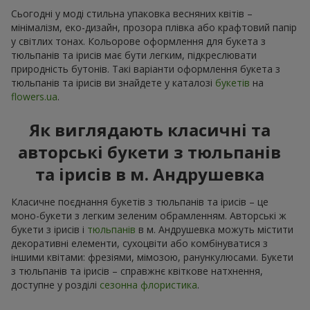
Сьогодні у моді стильна упаковка весняних квітів –
мінімалізм, еко-дизайн, прозора плівка або крафтовий папір
у світлих тонах. Кольорове оформлення для букета з
тюльпанів та ірисів має бути легким, підкреслювати
природність бутонів. Такі варіанти оформлення букета з
тюльпанів та ірисів ви знайдете у каталозі
букетів
на
flowers.ua
.
Як виглядають класичні та
авторські букети з тюльпанів
та ірисів в м. Андрушевка
Класичне поєднання букетів з тюльпанів та ірисів – це
моно-букети з легким зеленим обрамленням. Авторські ж
букети з ірисів і
тюльпанів
в м. Андрушевка можуть містити
декоративні елементи, сухоцвіти або комбінуватися з
іншими квітами: фрезіями, мімозою, ранункулюсами. Букети
з тюльпанів та ірисів – справжнє квіткове натхнення,
доступне у розділі
сезонна флористика
.