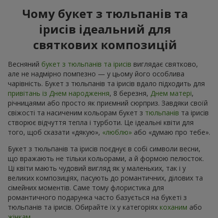
Чому букет з тюльпанів та
ірисів ідеальний для
святкових композицій
Весняний
букет з тюльпанів та ірисів
виглядає святково,
але не надмірно помпезно — у цьому його особлива
чарівність. Букет з тюльпанів та ірисів вдало підходить для
привітань із Днем народження
, 8 березня,
Днем матері
,
річницaями або просто як приємний сюрприз. Завдяки своїй
свіжості та насиченим кольорам букет з
тюльпанів
та ірисів
створює відчуття тепла і турботи. Це ідеальні квіти для
того, щоб сказати «дякую»,
«люблю»
або «думаю про тебе».
Букет з тюльпанів та ірисів поєднує в собі символи весни,
що вражають не тільки кольорами, а й формою пелюсток.
Ці квіти мають чудовий вигляд як у маленьких, так і у
великих композиціях, пасують до романтичних, ділових та
сімейних моментів. Саме тому флористика для
романтичного подарунка часто базується на букеті з
тюльпанів та ірисів. Обирайте їх у категоріях
коханим
або
жінкам
.