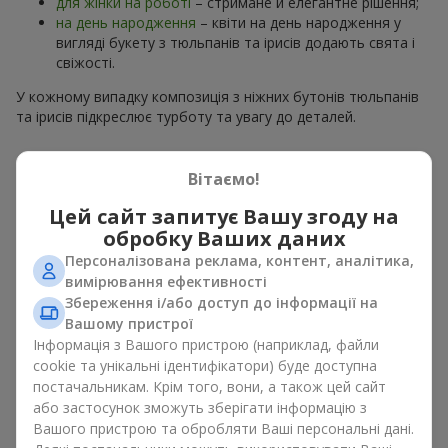
для жінки на роботі
– стримане й елегантне рішення;
на день народження
– квіти на день народження у
вигляді букету з тюльпанів та ірисів додають свята і
свіжості.
У кожному випадку композиція з ніжних бутонів тюльпанів
та ірисів підкреслює турботу та увагу до деталей.
Психологія кольорів у букетах
Вітаємо!
з тюльпанів та ірисів
Цей сайт запитує Вашу згоду на
обробку Ваших даних
Кольори у весняній флористиці мають велике значення.
Блакитно-жовті відтінки в композиції символізують надію,
Персоналізована реклама, контент, аналітика,
спокій і життєву енергію. Це класичне поєднання
вимірювання ефективності
контрастних кольорів у
букеті
з тюльпанів та ірисів
Збереження і/або доступ до інформації на
виглядає свіжо і водночас елегантно. Жовті тюльпани
Вашому пристрої
дарують відчуття радості, а
сині та фіолетові іриси
– спокій і
Інформація з Вашого пристрою (наприклад, файли
стабільність. Такий букет з тюльпанів та ірисів створює
cookie та унікальні ідентифікатори) буде доступна
яскравий весняний настрій і заряджає позитивом.
постачальникам. Крім того, вони, а також цей сайт
або застосунок зможуть зберігати інформацію з
Варіанти оформлення букетів з
Вашого пристрою та обробляти Ваші персональні дані.