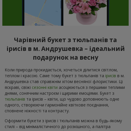
Чарівний букет з тюльпанів та
ірисів в м. Андрушевка – ідеальний
подарунок на весну
Коли природа прокидається, хочеться ділитися світлом,
теплом і красою. Саме тому букет з тюльпанів та
ірисів
в м.
Андрушевка став справжнім хітом весняної флористики. Ці
яскраві, свіжі
сезонні квіти
асоціюються з першими теплими
днями, сонячним настроєм і щирими емоціями. Букет з
тюльпанів
та ірисів – квіти, що чудово доповнюють одне
одного, створюючи гармонійне квіткове поєднання,
сповнене ніжності та контрасту.
Оформити букети з ірисів і тюльпанів можна в будь-якому
стилі – від мінімалістичного до розкішного, а палітра