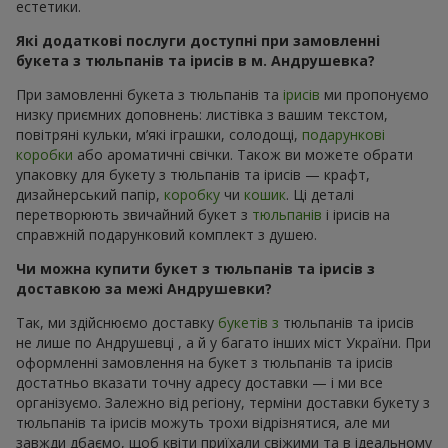
естетики.
Які додаткові послуги доступні при замовленні
букета з тюльпанів та ірисів в м. Андрушевка?
При замовленні букета з тюльпанів та
ірисів
ми пропонуємо
низку приємних доповнень: листівка з вашим текстом,
повітряні кульки, м’які іграшки, солодощі,
подарункові
коробки
або ароматичні свічки. Також ви можете обрати
упаковку для букету з тюльпанів та ірисів — крафт,
дизайнерський папір,
коробку
чи
кошик
. Ці деталі
перетворюють звичайний букет з
тюльпанів
і ірисів на
справжній подарунковий комплект з душею.
Чи можна купити букет з тюльпанів та ірисів з
доставкою за межі Андрушевки?
Так, ми здійснюємо доставку
букетів з
тюльпанів та ірисів
не лише по Андрушевці , а й у багато інших міст України. При
оформленні замовлення на букет з тюльпанів та ірисів
достатньо вказати точну адресу доставки — і ми все
організуємо. Залежно від регіону, терміни доставки букету з
тюльпанів та ірисів можуть трохи відрізнятися, але ми
завжди дбаємо, щоб квіти приїхали свіжими та в ідеальному