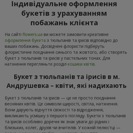
Індивідуальне оформлення
букетів з урахуванням
побажань клієнта
На сайті
flowers.ua
ви можете замовити креативне
оформлення букета
з тюльпанів та ірисів відповідно до
ваших побажань. Досвідчені флористи підберуть
флористичне поєднання синього та жовтого, або створять
букет з тюльпанів та ірисів у пастельних тонах. Для
натхнення перегляньте розділ
кошики квітів
.
Букет з тюльпанів та ірисів в м.
Андрушевка – квіти, які надихають
Букет з тюльпанів та ірисів — це не просто поєднання
весняних квітів. Це символи щирості, світла, натхнення.
Вони дарують відчуття свіжості та відродження,
викликають усмішку з першого погляду. Букети з тюльпанів
та ірисів особливо доречні як знак уваги до рідних і
близьких, колег, друзів чи вчителів. У кожній пелюстці —