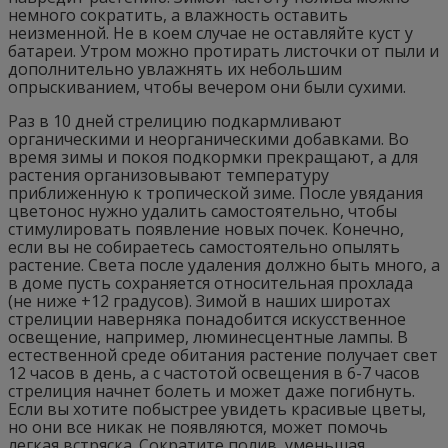
немного сократить, а влажность оставить
неизменной. Не в коем случае не оставляйте куст у
батареи. Утром можно протирать листочки от пыли и
дополнительно увлажнять их небольшим
опрыскиванием, чтобы вечером они были сухими.
Раз в 10 дней стрелицию подкармливают
органическими и неорганическими добавками. Во
время зимы и покоя подкормки прекращают, а для
растения организовывают температуру
приближенную к тропической зиме. После увядания
цветонос нужно удалить самостоятельно, чтобы
стимулировать появление новых почек. Конечно,
если вы не собираетесь самостоятельно опылять
растение. Света после удаления должно быть много, а
в доме пусть сохраняется относительная прохлада
(не ниже +12 градусов). Зимой в наших широтах
стрелиции наверняка понадобится искусственное
освещение, например, люминесцентные лампы. В
естественной среде обитания растение получает свет
12 часов в день, а с частотой освещения в 6-7 часов
стрелиция начнет болеть и может даже погибнуть.
Если вы хотите побыстрее увидеть красивые цветы,
но они все никак не появляются, может помочь
легкая встряска. Сократите полив, уменьшая