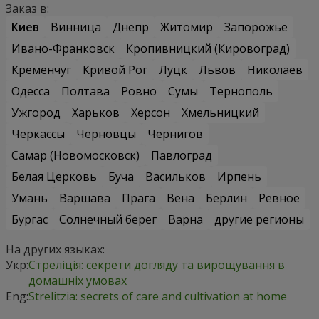
Заказ в:
Киев
Винница
Днепр
Житомир
Запорожье
Ивано-Франковск
Кропивницкий (Кировоград)
Кременчуг
Кривой Рог
Луцк
Львов
Николаев
Одесса
Полтава
Ровно
Сумы
Тернополь
Ужгород
Харьков
Херсон
Хмельницкий
Черкассы
Черновцы
Чернигов
Самар (Новомосковск)
Павлоград
Белая Церковь
Буча
Васильков
Ирпень
Умань
Варшава
Прага
Вена
Берлин
Ревное
Бургас
Солнечный берег
Варна
другие регионы
На других языках:
Укр:
Стреліція: секрети догляду та вирощування в
домашніх умовах
Eng:
Strelitzia: secrets of care and cultivation at home