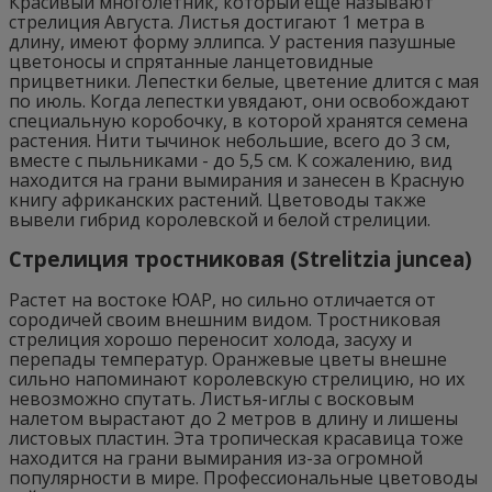
Красивый многолетник, который еще называют
стрелиция Августа. Листья достигают 1 метра в
длину, имеют форму эллипса. У растения пазушные
цветоносы и спрятанные ланцетовидные
прицветники. Лепестки белые, цветение длится с мая
по июль. Когда лепестки увядают, они освобождают
специальную коробочку, в которой хранятся семена
растения. Нити тычинок небольшие, всего до 3 см,
вместе с пыльниками - до 5,5 см. К сожалению, вид
находится на грани вымирания и занесен в Красную
книгу африканских растений. Цветоводы также
вывели гибрид королевской и белой стрелиции.
Стрелиция тростниковая (Strelitzia juncea)
Растет на востоке ЮАР, но сильно отличается от
сородичей своим внешним видом. Тростниковая
стрелиция хорошо переносит холода, засуху и
перепады температур. Оранжевые цветы внешне
сильно напоминают королевскую стрелицию, но их
невозможно спутать. Листья-иглы с восковым
налетом вырастают до 2 метров в длину и лишены
листовых пластин. Эта тропическая красавица тоже
находится на грани вымирания из-за огромной
популярности в мире. Профессиональные цветоводы