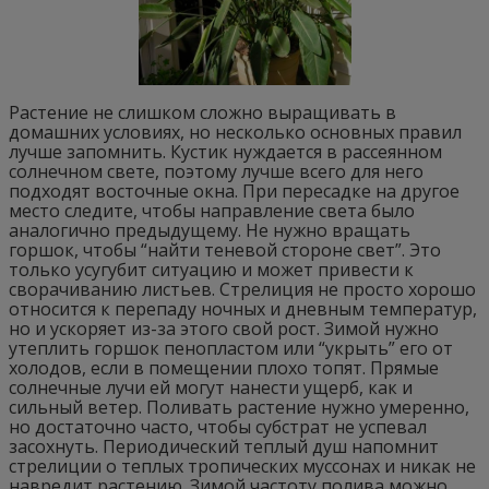
Растение не слишком сложно выращивать в
домашних условиях, но несколько основных правил
лучше запомнить. Кустик нуждается в рассеянном
солнечном свете, поэтому лучше всего для него
подходят восточные окна. При пересадке на другое
место следите, чтобы направление света было
аналогично предыдущему. Не нужно вращать
горшок, чтобы “найти теневой стороне свет”. Это
только усугубит ситуацию и может привести к
сворачиванию листьев. Стрелиция не просто хорошо
относится к перепаду ночных и дневным температур,
но и ускоряет из-за этого свой рост. Зимой нужно
утеплить горшок пенопластом или “укрыть” его от
холодов, если в помещении плохо топят. Прямые
солнечные лучи ей могут нанести ущерб, как и
сильный ветер. Поливать растение нужно умеренно,
но достаточно часто, чтобы субстрат не успевал
засохнуть. Периодический теплый душ напомнит
стрелиции о теплых тропических муссонах и никак не
навредит растению. Зимой частоту полива можно