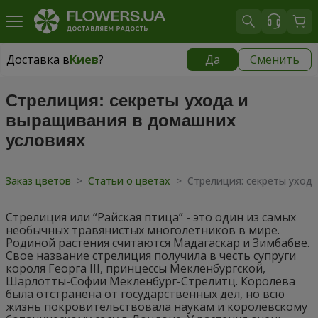
Доставка в
Киев
?
Да
Сменить
Доставка в
Киев
|
бесплатно
Стрелиция: секреты ухода и
выращивания в домашних
условиях
Заказ цветов
>
Статьи о цветах
>
Стрелиция: секреты уход
Стрелиция или “Райская птица” - это один из самых
необычных травянистых многолетников в мире.
Родиной растения считаются Мадагаскар и Зимбабве.
Свое название стрелиция получила в честь супруги
короля Георга III, принцессы Мекленбургской,
Шарлотты-Софии Мекленбург-Стрелитц. Королева
была отстранена от государственных дел, но всю
жизнь покровительствовала наукам и королевскому