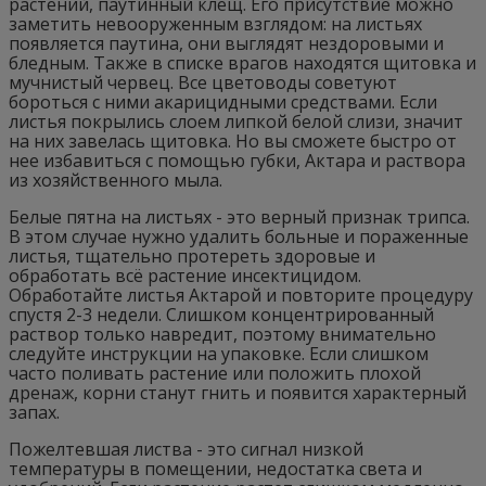
растений, паутинный клещ. Его присутствие можно
заметить невооруженным взглядом: на листьях
появляется паутина, они выглядят нездоровыми и
бледным. Также в списке врагов находятся щитовка и
мучнистый червец. Все цветоводы советуют
бороться с ними акарицидными средствами. Если
листья покрылись слоем липкой белой слизи, значит
на них завелась щитовка. Но вы сможете быстро от
нее избавиться с помощью губки, Актара и раствора
из хозяйственного мыла.
Белые пятна на листьях - это верный признак трипса.
В этом случае нужно удалить больные и пораженные
листья, тщательно протереть здоровые и
обработать всё растение инсектицидом.
Обработайте листья Актарой и повторите процедуру
спустя 2-3 недели. Слишком концентрированный
раствор только навредит, поэтому внимательно
следуйте инструкции на упаковке. Если слишком
часто поливать растение или положить плохой
дренаж, корни станут гнить и появится характерный
запах.
Пожелтевшая листва - это сигнал низкой
температуры в помещении, недостатка света и