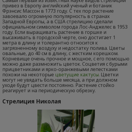
Самый первый из известных науке видов стрелиции
привез в Европу английский ученый и ботаник
Фрэнсис Массон в 1773 году. С тех пор растение
завоевало огромную популярность в странах
Западной Европы, а в США стрелицию сделали
официальном символом города Лос-Анджелес в 1953
году. Если выращивать растение в горшке и
высаживать в городской черте, оно достигает 1
метра в длину и толерантно относится к
загрязненному воздуху и недостатку полива. Цветы
овальные, до 40 см в длину, с жестким корешком.
Корневище очень прочное и мощное, с его помощью
можно даже размножить цветок. Соцветия с бурыми
прицветниками и ярко-оранжевыми лепестками
похожи на некоторые
цветущие кактусы.
Цветки
могут не увядать больше месяца, а при должном
уходе будут цвести постоянно. Растение стойко
реагирует и на периодическую обрезку.
Стрелиция Николая