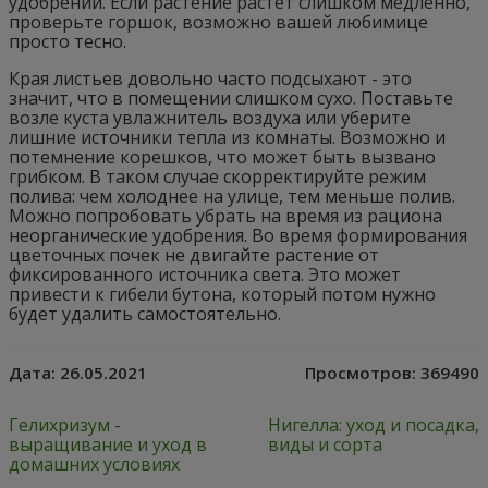
удобрений. Если растение растет слишком медленно,
проверьте горшок, возможно вашей любимице
просто тесно.
Края листьев довольно часто подсыхают - это
значит, что в помещении слишком сухо. Поставьте
возле куста увлажнитель воздуха или уберите
лишние источники тепла из комнаты. Возможно и
потемнение корешков, что может быть вызвано
грибком. В таком случае скорректируйте режим
полива: чем холоднее на улице, тем меньше полив.
Можно попробовать убрать на время из рациона
неорганические удобрения. Во время формирования
цветочных почек не двигайте растение от
фиксированного источника света. Это может
привести к гибели бутона, который потом нужно
будет удалить самостоятельно.
Дата:
26.05.2021
Просмотров:
369490
Гелихризум -
Нигелла: уход и посадка,
выращивание и уход в
виды и сорта
домашних условиях