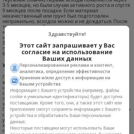
3-5 месяцев, но были случаи активного роста и спустя
9 месяцев после посадки. Если материал
некачественный или грунт был подготовлен
неправильно, всходов можно и не дождаться. После
того, как семена были посажены, емкость
накрывается стеклом или полиэтиленом и ставится
Здравствуйте!
на хорошо освещенное место с рассеянным светом.
Закрывать растение нужно для того, чтобы в
Этот сайт запрашивает у Вас
питательную среду не попал грибок и другие
согласие на использование
бактерии.
Ваших данных
Уход за всходами и пересадка
Персонализированная реклама и контент,
аналитика, определение эффективности
После всходов растение пересаживают в более
Хранение и/или доступ к информации на
вместительный горшок, но перед этим почву
Вашем устройстве
необходимо часто и обильно увлажнять. Поливать
Информация с Вашего устройства (например, файлы
стрелицию нужно теплой, отстоянной водой. До
cookie и уникальные идентификаторы) будет доступна
пересадки подкармливать не нужно, так как на этом
поставщикам. Кроме того, они, а также этот сайт или
этапе растение получает все, что нужно из субстрата.
Пересаживают “Райскую птицу” в емкости покрупнее
приложение смогут сохранять информацию с Вашего
с запасом, чтобы когда растение подросло, оно не
устройства и обрабатывать Ваши персональные
уперлось в стенки емкости. Если стрелиция растет
данные.
хорошо, то пересаживать ее нужно раз в год. При
Некоторые поставщики могут использовать Ваши
пересадке постарайтесь аккуратно обращаться с