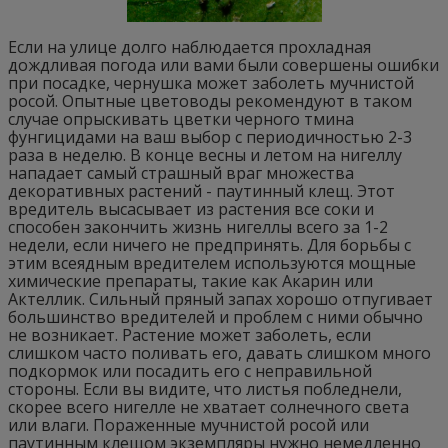
Если на улице долго наблюдается прохладная
дождливая погода или вами были совершены ошибки
при посадке, чернушка может заболеть мучнистой
росой. Опытные цветоводы рекомендуют в таком
случае опрыскивать цветки черного тмина
фунгицидами на ваш выбор с периодичностью 2-3
раза в неделю. В конце весны и летом на нигеллу
нападает самый страшный враг множества
декоративных растений - паутинный клещ. Этот
вредитель высасывает из растения все соки и
способен закончить жизнь нигеллы всего за 1-2
недели, если ничего не предпринять. Для борьбы с
этим всеядным вредителем используются мощные
химические препараты, такие как Акарин или
Актеллик. Сильный пряный запах хорошо отпугивает
большинство вредителей и проблем с ними обычно
не возникает. Растение может заболеть, если
слишком часто поливать его, давать слишком много
подкормок или посадить его с неправильной
стороны. Если вы видите, что листья побледнели,
скорее всего нигелле не хватает солнечного света
или влаги. Пораженные мучнистой росой или
паутинным клещом экземпляры нужно немедленно