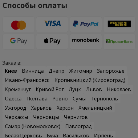
Способы оплаты
Заказ в:
Киев
Винница
Днепр
Житомир
Запорожье
Ивано-Франковск
Кропивницкий (Кировоград)
Кременчуг
Кривой Рог
Луцк
Львов
Николаев
Одесса
Полтава
Ровно
Сумы
Тернополь
Ужгород
Харьков
Херсон
Хмельницкий
Черкассы
Черновцы
Чернигов
Самар (Новомосковск)
Павлоград
Белая Церковь
Буча
Васильков
Ирпень