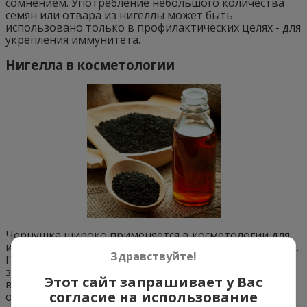
сомнением. Употребление небольшого количества
семян или отвара из нигеллы может быть
использовано только в профилактических целях - для
укрепления иммунитета.
Нигелла в косметологии
Чернушка широко применяется в косметологии для
изготовления отваров, мазей и косметических масок.
Здравствуйте!
Перемолотые семена растения придают коже
здоровый вид, избавляют ее от прыщей, угрей и
Этот сайт запрашивает у Вас
высыпания. Если муку из семян нигеллы смешать с
согласие на использование
оливковым маслом, мы получим народное средство