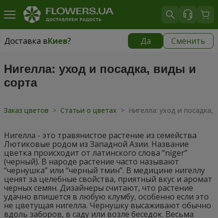
Доставка в
Киев
?
Да
Сменить
Доставка в
Киев
|
бесплатно
Нигелла: уход и посадка, виды и
сорта
Заказ цветов
>
Статьи о цветах
>
Нигелла: уход и посадка, 
Нигелла - это травянистое растение из семейства
Лютиковые родом из Западной Азии. Название
цветка происходит от латинского слова “niger”
(черный). В народе растение часто называют
“чернушка” или “черный тмин”. В медицине нигеллу
ценят за целебные свойства, приятный вкус и аромат
черных семян. Дизайнеры считают, что растение
удачно впишется в любую клумбу, особенно если это
не цветущая нигелла. Чернушку высаживают обычно
вдоль заборов, в саду или возле беседок. Весьма