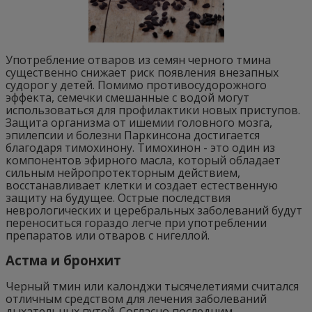
Употребление отваров из семян черного тмина
существенно снижает риск появления внезапных
судорог у детей. Помимо противосудорожного
эффекта, семечки смешанные с водой могут
использоваться для профилактики новых приступов.
Защита организма от ишемии головного мозга,
эпилепсии и болезни Паркинсона достигается
благодаря тимохинону. Тимохинон - это один из
компонентов эфирного масла, который обладает
сильным нейропротекторным действием,
восстанавливает клетки и создает естественную
защиту на будущее. Острые последствия
неврологических и церебральных заболеваний будут
переноситься гораздо легче при употреблении
препаратов или отваров с нигеллой.
Астма и бронхит
Черный тмин или калонджи тысячелетиями считался
отличным средством для лечения заболеваний
дыхательных путей. Согласно последним