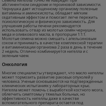
Семена нигеллы точно не навредят при
абстинентном синдроме и героиновой зависимости.
Чернушка дает истощенному организму полезные
витамины и аминокислоты, обладает мягким
седативным эффектом и помогает легче пережить
психологическую и физическую зависимость. Для
улучшения работы печени рекомендуется
использовать отвар из молотых семян чернушки,
меда и оливкового масла, в пропорции 1:1:1.
Молотые семена можно смешать с апельсиновым
соком и принимать в качестве комплексной терапии
и витаминизации организма 2 раза в день в течение
2 недель. Отлично комбинируется нигелла и с
зеленым чаем.
Онкология
Многие специалисты утверждают, что масло нигеллы
может тормозить развитие раковых опухолей у
человека. Ученые основываются на подтвержденных
клинических испытаниях у лабораторных крыс.
Нигелла может помочь с выработкой костного мозга,
облегчить симптомы у тяжелых больных, но
эффективность нигеллы даже в качестве
вспомогательного препарата остается под