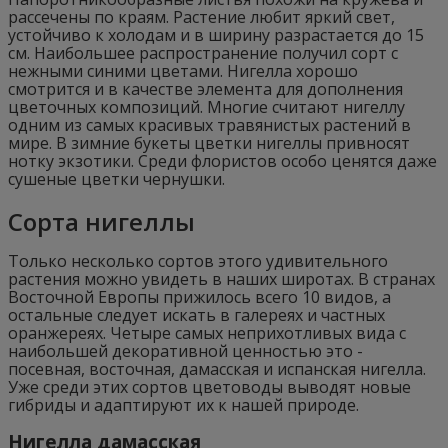
рассечены по краям. Растение любит яркий свет,
устойчиво к холодам и в ширину разрастается до 15
см. Наибольшее распространение получил сорт с
нежными синими цветами. Нигелла хорошо
смотрится и в качестве элемента для дополнения
цветочных композиций. Многие считают нигеллу
одним из самых красивых травянистых растений в
мире. В зимние букеты цветки нигеллы привносят
нотку экзотики. Среди флористов особо ценятся даже
сушеные цветки чернушки.
Сорта нигеллы
Только несколько сортов этого удивительного
растения можно увидеть в наших широтах. В странах
Восточной Европы прижилось всего 10 видов, а
остальные следует искать в галереях и частных
оранжереях. Четыре самых неприхотливых вида с
наибольшей декоративной ценностью это -
посевная, восточная, дамасская и испанская нигелла.
Уже среди этих сортов цветоводы выводят новые
гибриды и адаптируют их к нашей природе.
Нигелла дамасская