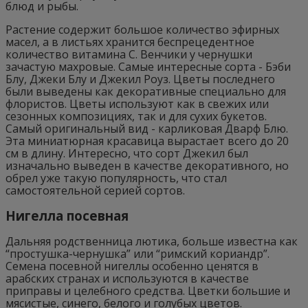
блюд и рыбы.
Растение содержит большое количество эфирных
масел, а в листьях хранится беспрецедентное
количество витамина С. Венчики у чернушки
зачастую махровые. Самые интересные сорта - Бэби
Блу, Джеки Блу и Джекил Роуз. Цветы последнего
были выведены как декоративные специально для
флористов. Цветы используют как в свежих или
сезонных композициях, так и для сухих букетов.
Самый оригинальный вид - карликовая Дварф Блю.
Эта миниатюрная красавица вырастает всего до 20
см в длину. Интересно, что сорт Джекил был
изначально выведен в качестве декоративного, но
обрел уже такую популярность, что стал
самостоятельной серией сортов.
Нигелла посевная
Дальняя родственница лютика, больше известна как
“простушка-чернушка” или “римский кориандр”.
Семена посевной нигеллы особенно ценятся в
арабских странах и используются в качестве
приправы и целебного средства. Цветки большие и
мясистые, синего, белого и голубых цветов.