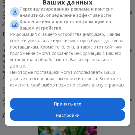
от выпадения волос. Такая маска придает волосам
Ваших данных
естественный блеск, предотвращает облысение и
Персонализированная реклама и контент,
избавляет от перхоти. Также это средство помогает в
аналитика, определение эффективности
борьбе с растяжками после беременности и
Хранение и/или доступ к информации на
укрепляет ногтевые пластины.
Вашем устройстве
Применение в быту
Информация с Вашего устройства (например, файлы
cookie и уникальные идентификаторы) будет доступна
Из-за своего резкого пряного аромата чернушку
поставщикам. Кроме того, они, а также этот сайт или
часто используют в быту, как средство против моли и
приложение смогут сохранять информацию с Вашего
других насекомых. Если ночью положить веточку
устройства и обрабатывать Ваши персональные
чернушки дома, то это может спасти вас от комаров,
данные.
майских жуков, мотыльков и прочей нежелательной
живности. Нигеллу часто используют и в кулинарии.
Некоторые поставщики могут использовать Ваши
Добавить немного семян всегда можно в плов, суп,
данные на основании законного интереса. Вы можете
гарнир или посыпать ими главное блюдо. Главное
изменить свой выбор позже по ссылке внизу страницы.
соблюдать дозировку и при должном подходе они
придадут любой еде новые, необычные вкусовые
оттенки. Экстракт из семян может простимулировать
Принять все
к росту другие виды ваших комнатных растений.
Ландшафтный дизайн
Настройки