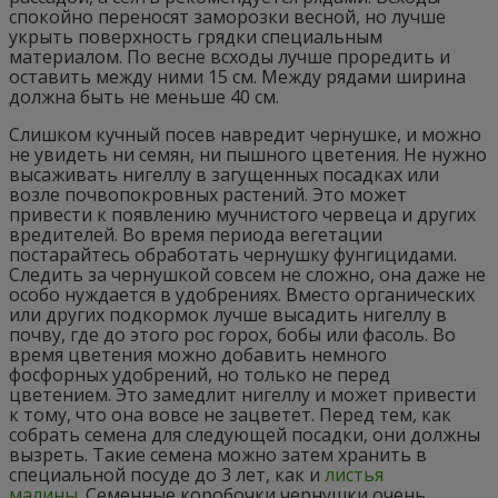
спокойно переносят заморозки весной, но лучше
укрыть поверхность грядки специальным
материалом. По весне всходы лучше проредить и
оставить между ними 15 см. Между рядами ширина
должна быть не меньше 40 см.
Слишком кучный посев навредит чернушке, и можно
не увидеть ни семян, ни пышного цветения. Не нужно
высаживать нигеллу в загущенных посадках или
возле почвопокровных растений. Это может
привести к появлению мучнистого червеца и других
вредителей. Во время периода вегетации
постарайтесь обработать чернушку фунгицидами.
Следить за чернушкой совсем не сложно, она даже не
особо нуждается в удобрениях. Вместо органических
или других подкормок лучше высадить нигеллу в
почву, где до этого рос горох, бобы или фасоль. Во
время цветения можно добавить немного
фосфорных удобрений, но только не перед
цветением. Это замедлит нигеллу и может привести
к тому, что она вовсе не зацветет. Перед тем, как
собрать семена для следующей посадки, они должны
вызреть. Такие семена можно затем хранить в
специальной посуде до 3 лет, как и
листья
малины.
Семенные коробочки чернушки очень