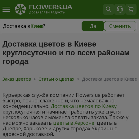
Доставка в
Киев
?
Да
Сменить
Доставка в
Киев
|
бесплатно
Доставка цветов в Киеве
круглосуточно и по всем районам
города
Заказ цветов
>
Статьи о цветах
>
Доставка цветов в Киеве 
Курьерская служба компании Flowers.ua работает
быстро, точно, слаженно и, что немаловажно,
конфиденциально.
Доставка цветов по Киеву
круглосуточная и начинает работать уже спустя
несколько часов с момента оплаты заказа. Также у
нас можно заказать
цветы в Херсоне
, цветы в
Днепре, Харькове и других городах Украины с
адресной доставкой.