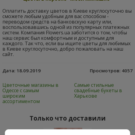
Оплатить доставку цветов в Киеве круглосуточно вы
сможете любым удобным для вас способом -
переводом средств на банковскую карту или,
воспользовавшись одной из популярных платежных
систем. Компания Flowers.ua заботится о том, чтобы
наш сервис был комфортным и доступным для
каждого. Так что, если вы ищите цветы для любимых
в Киеве круглосуточно, добро пожаловать на наш
сайт.
Дата:
18.09.2019
Просмотров:
4057
Цветочные магазины в
Самые стильные
Одессе с самым
свадебные букеты в
широким
Харькове
ассортиментом
Только что доставили