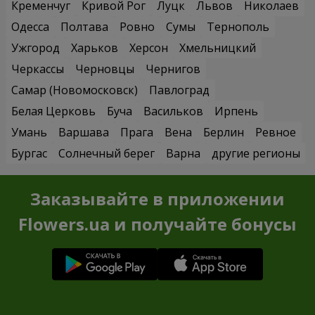
Кременчуг
Кривой Рог
Луцк
Львов
Николаев
Одесса
Полтава
Ровно
Сумы
Тернополь
Ужгород
Харьков
Херсон
Хмельницкий
Черкассы
Черновцы
Чернигов
Самар (Новомосковск)
Павлоград
Белая Церковь
Буча
Васильков
Ирпень
Умань
Варшава
Прага
Вена
Берлин
Ревное
Бургас
Солнечный берег
Варна
другие регионы
Заказывайте в приложении
Flowers.ua и получайте бонусы