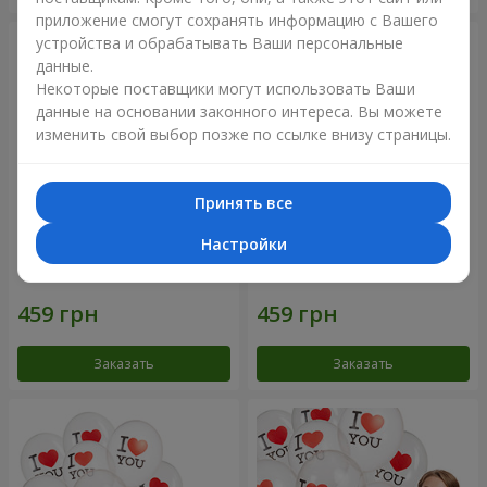
приложение смогут сохранять информацию с Вашего
устройства и обрабатывать Ваши персональные
данные.
Некоторые поставщики могут использовать Ваши
данные на основании законного интереса. Вы можете
изменить свой выбор позже по ссылке внизу страницы.
Принять все
Настройки
Коллекция шариков
Коллекция шариков
"Смайлики" - 5 шариков
"Люблю" - 5 шариков
Заказать
Заказать