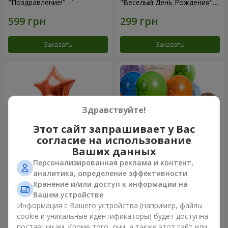
"Поздравление!"
"Веселый День Рождения" -
3 шарика
Заказать
Заказать
Здравствуйте!
Этот сайт запрашивает у Вас
согласие на использование
Ваших данных
Персонализированная реклама и контент,
Фонтан шаров “Мир чудес”
Коллекция шариков "День
аналитика, определение эффективности
рождения" (с Тедди)
Хранение и/или доступ к информации на
Вашем устройстве
Информация с Вашего устройства (например, файлы
cookie и уникальные идентификаторы) будет доступна
Заказать
Заказать
поставщикам. Кроме того, они, а также этот сайт или