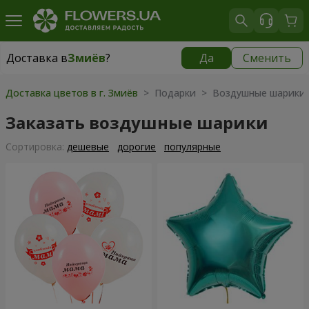
Доставка в
Змиёв
?
Да
Сменить
Доставка в
Змиёв
|
566 грн
Доставка цветов в г. Змиёв
> Подарки > Воздушные шарики
Заказать воздушные шарики
Cортировка:
дешевые
дорогие
популярные