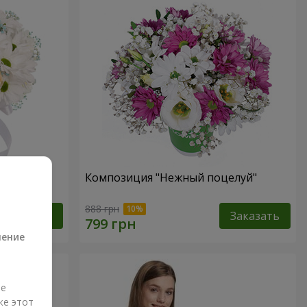
 не
Композиция "Нежный поцелуй"
а
888 грн
Заказать
Заказать
ление
ые
же этот