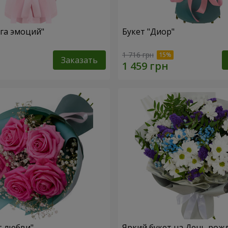
уга эмоций"
Букет "Диор"
1 716 грн
Заказать
т любви"
Яркий букет на День рож