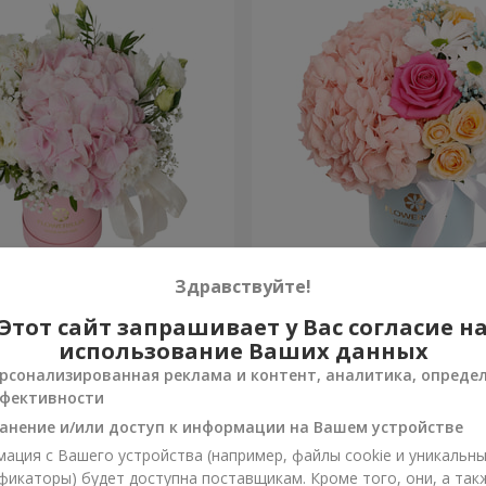
я "Нежное
Цветы в коробке "Счастья
Здравствуйте!
ение"
избежать"
Этот сайт запрашивает у Вас согласие н
1 599 грн
Заказать
использование Ваших данных
рсонализированная реклама и контент, аналитика, опреде
фективности
анение и/или доступ к информации на Вашем устройстве
ация с Вашего устройства (например, файлы cookie и уникальн
фикаторы) будет доступна поставщикам. Кроме того, они, а так