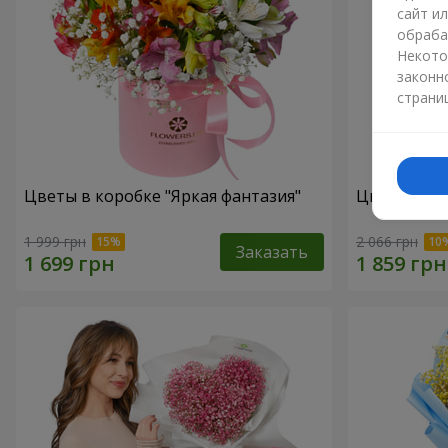
сайт и
обраба
Некото
законн
страни
Цветы в коробке "Яркая фантазия"
Цветы в ко
1 999 грн
2 066 грн
Заказать