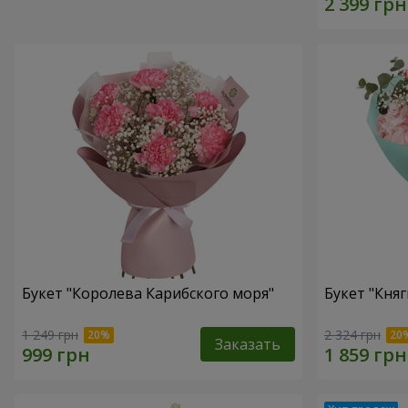
Букет "Королева Карибского моря"
Букет "Княг
1 249 грн
2 324 грн
Заказать