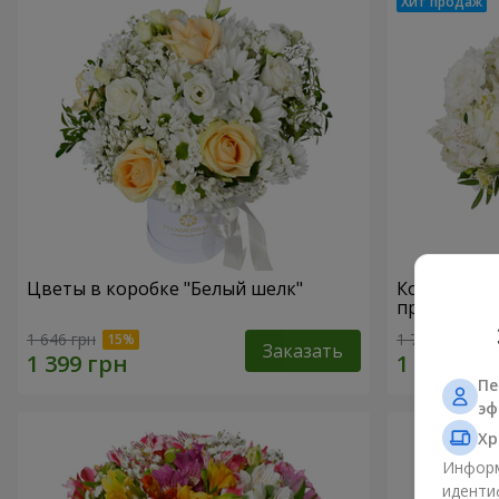
Цветы в коробке "Белый шелк"
Композици
прикоснов
1 646 грн
1 777 грн
Заказать
Пе
эф
Хр
Информ
иденти