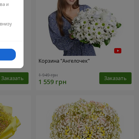
ва и
и
 внизу
ур"
Корзина "Ангелочек"
1 949 грн
Заказать
Заказать