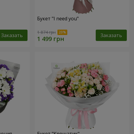
Букет "I need you"
1 874 грн
Заказать
Заказать
дения
Букет "Крещатик"