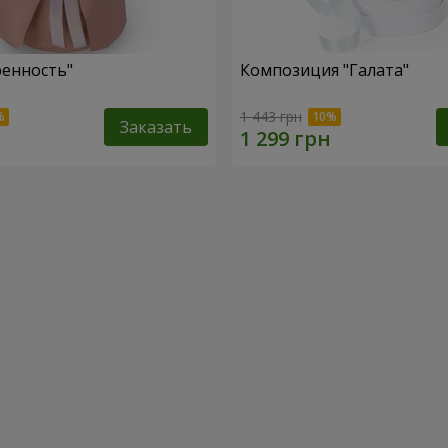
ренность"
Композиция "Галата"
1 443 грн
Заказать