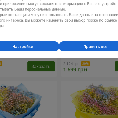
ли приложение смогут сохранять информацию с Вашего устройст
тывать Ваши персональные данные.
рые поставщики могут использовать Ваши данные на основани
ого интереса. Вы можете изменить свой выбор позже по ссылке
цы.
Настройки
Принять все
робке "Соломия"
Цветы в коробке "Помпад
2 124 грн
Заказать