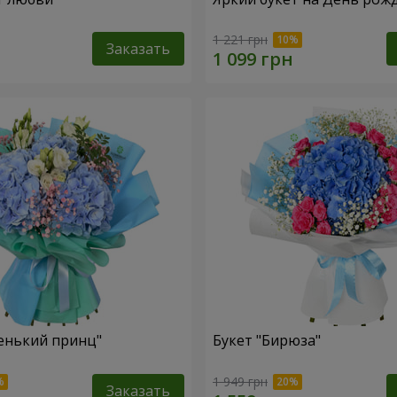
1 221 грн
Заказать
енький принц"
Букет "Бирюза"
1 949 грн
Заказать