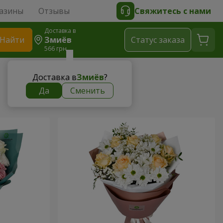
азины
Отзывы
Свяжитесь с нами
Доставка в
Найти
Змиёв
Cтатус заказа
566 грн
Доставка в
Змиёв
?
Да
Сменить