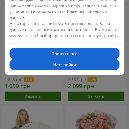
приложение смогут сохранять информацию с Вашего
устройства и обрабатывать Ваши персональные
данные.
Некоторые поставщики могут использовать Ваши
данные на основании законного интереса. Вы можете
изменить свой выбор позже по ссылке внизу страницы.
Принять все
Настройки
Букет "Не упускай мечту!"
Букет "Сказка моей жизни"
1 843 грн
2 332 грн
Заказать
Заказать