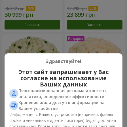
56 362 грн
47 798 грн
Заказать
Заказать
Здравствуйте!
Этот сайт запрашивает у Вас
согласие на использование
Ваших данных
Персонализированная реклама и контент,
101 белая роза
Букет "Очей очарованье"
аналитика, определение эффективности
Хранение и/или доступ к информации на
5 824 грн
3 449 грн
Вашем устройстве
Информация с Вашего устройства (например, файлы
cookie и уникальные идентификаторы) будет доступна
Заказать
Заказать
поставщикам. Кроме того, они, а также этот сайт или