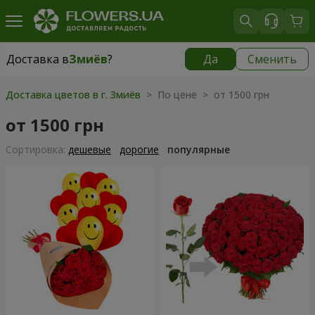
Доставка в
Змиёв
?
Да
Сменить
Доставка в
Змиёв
|
566 грн
Доставка цветов в г. Змиёв
> По цене > от 1500 грн
от 1500 грн
Cортировка:
дешевые
дорогие
популярные