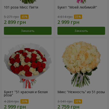
101 роза Мисс Пигги
Букет "Моей любимой!"
5 271 грн
4 614 грн
Заказать
Заказать
Букет "51 красная и белая
Микс “Нежность” из 51 розы
роза"
4 284 грн
3 941 грн